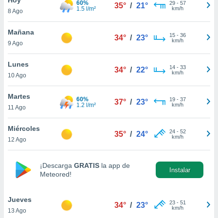
60%
29
-
57
35°
/
21°
1.5 l/m²
km/h
8 Ago
do en
 mismo.
sultar más
Mañana
15
-
36
34°
/
23°
 en nuestra
km/h
9 Ago
 Cookies
y
ualquier
Lunes
14
-
33
34°
/
22°
km/h
10 Ago
ento
 botón
ación de
Martes
60%
19
-
37
37°
/
23°
kies
1.2 l/m²
km/h
11 Ago
 disponible
e nuestra
Miércoles
24
-
52
.
35°
/
24°
km/h
12 Ago
IVAMENTE,
¡Descarga
GRATIS
la app de
Instalar
Meteored!
as
 a cookies
Jueves
 no aceptar
23
-
51
34°
/
23°
km/h
13 Ago
ón de