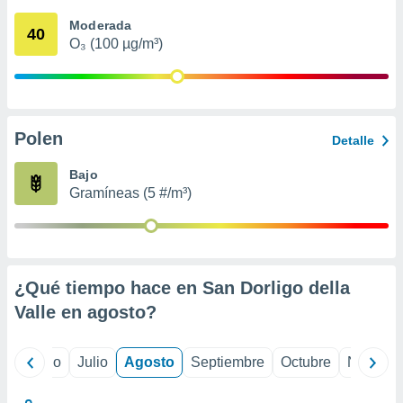
 seleccionar
o.
Moderada
40
O₃ (100 µg/m³)
calización
precisa e
ión mediante
, publicidad
Polen
Detalle
dos,
 publicidad
Bajo
,
Gramíneas (5 #/m³)
ón de
 desarrollo
s.
tros 1199
ios
¿Qué tiempo hace en San Dorligo della
Valle en
agosto
?
yo
Junio
Julio
Agosto
Septiembre
Octubre
Noviemb