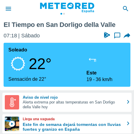
El Tiempo en San Dorligo della Valle
privacidad
07:18
Sábado
...
o de
tiempo.com)
borado por
Soleado
es para
22°
ue la
 que se
e calidad.
Este
eder a este
Sensación de 22°
19
36 km/h
ediante las
opciones:
Aviso de nivel rojo
ookies y
Alerta extrema por altas temperaturas en San Dorligo
e forma
della Valle hoy
d digital
Llega una vaguada
ada, basada
Este fin de semana dejará tormentas con lluvias
fuertes y granizo en España
mación