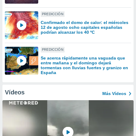
uedes
uestro sitio
.com. En
PREDICCIÓN
te
Confirmado el domo de calor: el miércoles
 de que
12 de agosto ocho capitales españolas
talarán
podrían alcanzar los 40 ºC
e sean
para
a
PREDICCIÓN
por el sitio
Se acerca rápidamente una vaguada que
o se
entre mañana y el domingo dejará
cookies para
tormentas con lluvias fuertes y granizo en
España
nto ni para
licidad o
Vídeos
Más Vídeos
ado, aunque
sualizar
general no
ada. Puedes
 instalación
y acceder a
io web a
ste abono