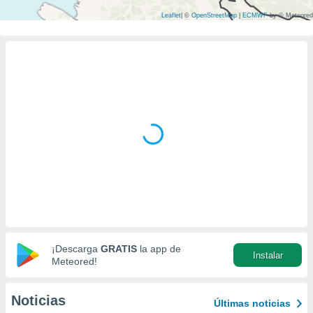
ediante
ecnologías
Leaflet
|
©
OpenStreetMap
|
ECMWF
by © Meteored
nos permite
estra
ara seguir
e contenido
stándares
ACEPTAR
sin coste.
Y
CONTINUAR
 botón
continuar",
der a la
CONFIGURACIÓN
ndo la
 de todas
, ya sean
de nuestros
 nos
 y análisis
¡Descarga
GRATIS
la app de
tamiento en
Instalar
Meteored!
b, así como
un perfil
para
Noticias
Últimas noticias
ublicidad y