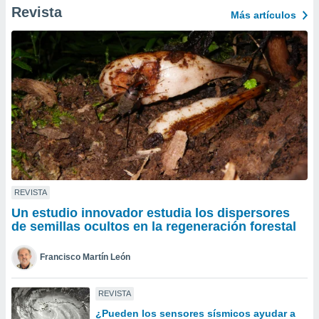
Revista
ento u
Más artículos
 de datos
er momento
ic en
o en
 Cookies
en
eb.
y
socios
el
REVISTA
to de
Un estudio innovador estudia los dispersores
de semillas ocultos en la regeneración forestal
la
 en un
Francisco Martín León
 y/o acceder
 de datos
ara
REVISTA
 anuncios
¿Pueden los sensores sísmicos ayudar a
ar perfiles