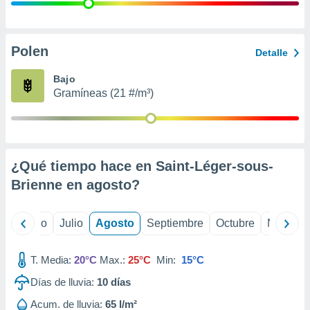
 seleccionar
o.
calización
precisa e
Polen
Detalle
ión mediante
Bajo
, publicidad
Gramíneas (21 #/m³)
dos,
 publicidad
,
ón de
¿Qué tiempo hace en Saint-Léger-sous-
 desarrollo
s.
Brienne en
agosto
?
tros 1199
ios
yo
Junio
Julio
Agosto
Septiembre
Octubre
Noviemb
T. Media:
20°C
Max.:
25°C
Min:
15°C
Días de lluvia:
10
días
Acum. de lluvia:
65 l/m²