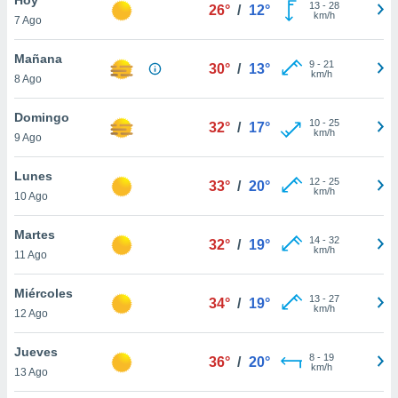
13
-
28
26°
/
12°
km/h
7 Ago
do en
 mismo.
sultar más
Mañana
9
-
21
30°
/
13°
 en nuestra
km/h
8 Ago
 Cookies
y
ualquier
Domingo
10
-
25
32°
/
17°
km/h
9 Ago
ento
 botón
ación de
Lunes
12
-
25
33°
/
20°
kies
km/h
10 Ago
 disponible
e nuestra
Martes
14
-
32
.
32°
/
19°
km/h
11 Ago
IVAMENTE,
Miércoles
13
-
27
34°
/
19°
km/h
12 Ago
as
 a cookies
Jueves
8
-
19
36°
/
20°
km/h
 no aceptar
13 Ago
ón de