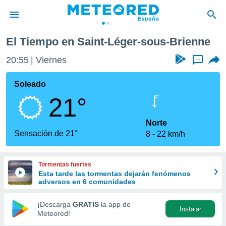
ne
El Tiempo en Saint-Léger-sous-Brienne
privacidad
20:56
Viernes
...
o de
tiempo.com)
borado por
Soleado
es para
21°
ue la
 que se
e calidad.
Norte
eder a este
Sensación de 21°
8
22 km/h
ediante las
opciones:
Tormentas fuertes
ookies y
Esta tarde las tormentas dejarán fenómenos
e forma
adversos en 6 comunidades
d digital
¡Descarga
GRATIS
la app de
Instalar
ada, basada
Meteored!
mación