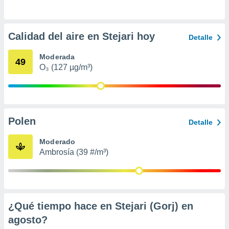
ento u
 de datos
Calidad del aire en Stejari hoy
er momento
Detalle
ic en
o en
Moderada
49
O₃ (127 µg/m³)
 Cookies
en
eb.
y
socios
Polen
Detalle
el
Moderado
to de
Ambrosía (39 #/m³)
la
 en un
 y/o acceder
 de datos
¿Qué tiempo hace en Stejari (Gorj) en
ara
 anuncios
agosto
?
ar perfiles