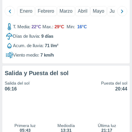
idad
a, utilizar
Enero
Febrero
Marzo
Abril
Mayo
Junio
Ju
a
 la
T. Media:
22°C
Max.:
29°C
Min:
16°C
da, crear un
Días de lluvia:
9
días
personalizar
o, uso de
Acum. de lluvia:
71 l/m²
a la
e contenido
Viento medio:
7 km/h
do, medir el
 de la
medir el
Salida y Puesta del sol
 del
 comprender
Salida del sol
Puesta del sol
 través de
06:16
20:44
s o a través
nación de
edentes de
fuentes,
y mejora de
os, uso de
Primera luz
Mediodía
Última luz
ados con el
05:43
13:31
21:17