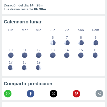
 seleccionar
o.
Duración del día
14h 28m
Luz diurna restante
6h 30m
calización
precisa e
Calendario lunar
ión mediante
Lun
Mar
Mié
Jue
Vie
Sáb
Dom
, publicidad
6
7
8
9
dos,
 publicidad
,
10
11
12
13
14
15
16
ón de
 desarrollo
s.
17
18
19
tros 1199
ios
Compartir predicción