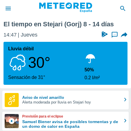
El tiempo en Stejari (Gorj) 8 - 14 días
privacidad
14:47
Jueves
...
o de
tiempo.com)
borado por
Lluvia débil
es para
30°
ue la
 que se
e calidad.
50%
eder a este
Sensación de 31°
0.2 l/m²
ediante las
opciones:
ookies y
Aviso de nivel amarillo
Alerta moderada por lluvia en Stejari hoy
e forma
d digital
Previsión para el eclipse
ada, basada
Samuel Biener avisa de posibles tormentas y de
un domo de calor en España
mación