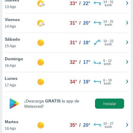
14
-
31
33°
/
22°
km/h
13 Ago
do en
 mismo.
sultar más
Viernes
14
-
31
31°
/
20°
 en nuestra
km/h
14 Ago
 Cookies
y
ualquier
Sábado
10
-
22
31°
/
18°
km/h
15 Ago
ento
 botón
ación de
Domingo
6
-
22
32°
/
17°
kies
km/h
16 Ago
 disponible
e nuestra
Lunes
6
-
18
.
34°
/
19°
km/h
17 Ago
IVAMENTE,
¡Descarga
GRATIS
la app de
Instalar
Meteored!
as
 a cookies
Martes
 no aceptar
10
-
27
35°
/
20°
km/h
18 Ago
ón de