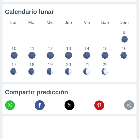
 seleccionar
o.
Calendario lunar
calización
precisa e
Lun
Mar
Mié
Jue
Vie
Sáb
Dom
ión mediante
9
, publicidad
10
11
12
13
14
15
16
dos,
 publicidad
,
17
18
19
20
21
22
ón de
 desarrollo
s.
tros 1199
Compartir predicción
ios