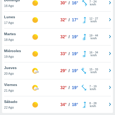
7
-
24
30°
/
16°
km/h
16 Ago
do en
 mismo.
sultar más
Lunes
12
-
27
32°
/
17°
 en nuestra
km/h
17 Ago
 Cookies
y
ualquier
Martes
19
-
44
32°
/
19°
km/h
18 Ago
ento
 botón
ación de
Miércoles
16
-
34
33°
/
19°
kies
km/h
19 Ago
 disponible
e nuestra
Jueves
15
-
33
.
29°
/
19°
km/h
20 Ago
IVAMENTE,
Viernes
7
-
19
32°
/
19°
km/h
21 Ago
as
 a cookies
Sábado
8
-
28
34°
/
18°
km/h
 no aceptar
22 Ago
ón de