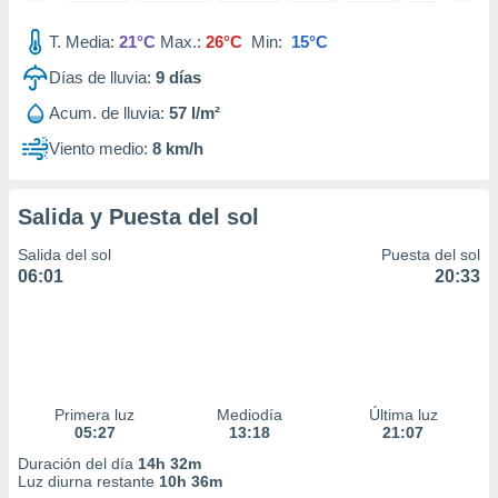
idad
a, utilizar
T. Media:
21°C
Max.:
26°C
Min:
15°C
a
Días de lluvia:
9
días
 la
Acum. de lluvia:
57 l/m²
da, crear un
personalizar
Viento medio:
8 km/h
o, uso de
a la
e contenido
Salida y Puesta del sol
do, medir el
 de la
Salida del sol
Puesta del sol
medir el
06:01
20:33
 del
 comprender
 través de
s o a través
nación de
edentes de
Primera luz
Mediodía
Última luz
fuentes,
05:27
13:18
21:07
y mejora de
os, uso de
Duración del día
14h 32m
ados con el
Luz diurna restante
10h 36m