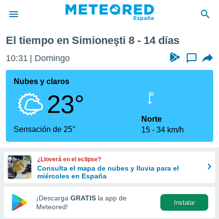
El tiempo en Simioneşti 8 - 14 días
privacidad
10:31
Domingo
...
o de
tiempo.com)
borado por
Nubes y claros
es para
23°
ue la
 que se
e calidad.
Norte
eder a este
Sensación de 25°
15
34 km/h
ediante las
opciones:
¿Lloverá en el eclipse?
ookies y
Consulta el mapa de nubes y lluvia para el
e forma
miércoles en España
d digital
¡Descarga
GRATIS
la app de
Instalar
ada, basada
Meteored!
mación