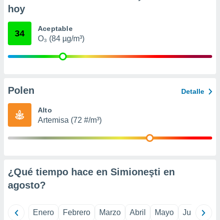
ento u
hoy
 de datos
Aceptable
34
er momento
O₃ (84 µg/m³)
ic en
o en
 Cookies
en
eb.
Polen
Detalle
y
Alto
socios
el
Artemisa (72 #/m³)
to de
la
 en un
¿Qué tiempo hace en Simioneşti en
 y/o acceder
agosto
?
 de datos
ara
 anuncios
Enero
Febrero
Marzo
Abril
Mayo
Junio
Ju
ar perfiles