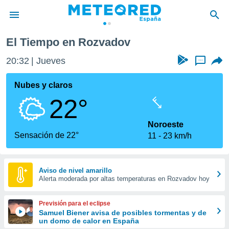
El Tiempo en Rozvadov
privacidad
20:32
Jueves
...
o de
tiempo.com)
borado por
Nubes y claros
es para
22°
ue la
 que se
e calidad.
Noroeste
eder a este
Sensación de 22°
11
23 km/h
ediante las
opciones:
ookies y
Aviso de nivel amarillo
Alerta moderada por altas temperaturas en Rozvadov hoy
e forma
d digital
Previsión para el eclipse
ada, basada
Samuel Biener avisa de posibles tormentas y de
un domo de calor en España
mación