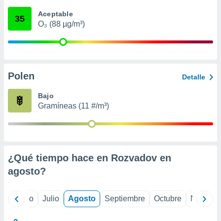
 seleccionar
o.
Aceptable
35
O₃ (88 µg/m³)
calización
precisa e
ión mediante
, publicidad
Polen
Detalle
dos,
 publicidad
Bajo
,
Gramíneas (11 #/m³)
ón de
 desarrollo
s.
tros 1199
ios
¿Qué tiempo hace en Rozvadov en
agosto
?
yo
Junio
Julio
Agosto
Septiembre
Octubre
Noviemb