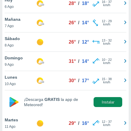
16
-
37
28°
/
18°
km/h
6 Ago
do en
 mismo.
sultar más
Mañana
12
-
29
26°
/
14°
 en nuestra
km/h
7 Ago
 Cookies
y
ualquier
Sábado
13
-
32
26°
/
12°
km/h
8 Ago
ento
 botón
ación de
Domingo
10
-
22
31°
/
14°
kies
km/h
9 Ago
 disponible
e nuestra
Lunes
15
-
38
.
30°
/
17°
km/h
10 Ago
IVAMENTE,
¡Descarga
GRATIS
la app de
Instalar
Meteored!
as
 a cookies
Martes
 no aceptar
12
-
37
29°
/
16°
km/h
11 Ago
ón de