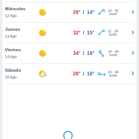
uedes
uestro sitio
Miércoles
12
-
32
29°
/
14°
.com. En
km/h
12 Ago
te
 de que
Jueves
talarán
11
-
26
32°
/
15°
km/h
13 Ago
e sean
para
a
Viernes
14
-
49
34°
/
18°
por el sitio
km/h
14 Ago
o se
cookies para
Sábado
15
-
40
28°
/
18°
km/h
15 Ago
nto ni para
licidad o
ado, aunque
sualizar
general no
ada. Puedes
 instalación
y acceder a
io web a
ste abono