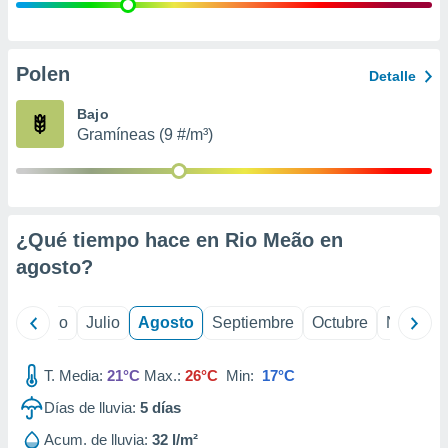
 seleccionar
o.
calización
precisa e
Polen
Detalle
ión mediante
Bajo
, publicidad
Gramíneas (9 #/m³)
dos,
 publicidad
,
ón de
¿Qué tiempo hace en Rio Meão en
 desarrollo
s.
agosto
?
tros 1199
ios
yo
Junio
Julio
Agosto
Septiembre
Octubre
Noviemb
T. Media:
21°C
Max.:
26°C
Min:
17°C
Días de lluvia:
5
días
Acum. de lluvia:
32 l/m²