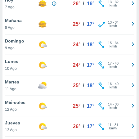
13
-
32
26°
/
16°
km/h
7 Ago
do en
 mismo.
sultar más
Mañana
13
-
34
25°
/
17°
 en nuestra
km/h
8 Ago
 Cookies
y
ualquier
Domingo
15
-
34
24°
/
18°
km/h
9 Ago
ento
 botón
ación de
Lunes
17
-
40
24°
/
17°
kies
km/h
10 Ago
 disponible
e nuestra
Martes
16
-
40
.
25°
/
18°
km/h
11 Ago
IVAMENTE,
Miércoles
14
-
36
25°
/
17°
km/h
12 Ago
as
 a cookies
Jueves
11
-
31
26°
/
17°
km/h
 no aceptar
13 Ago
ón de