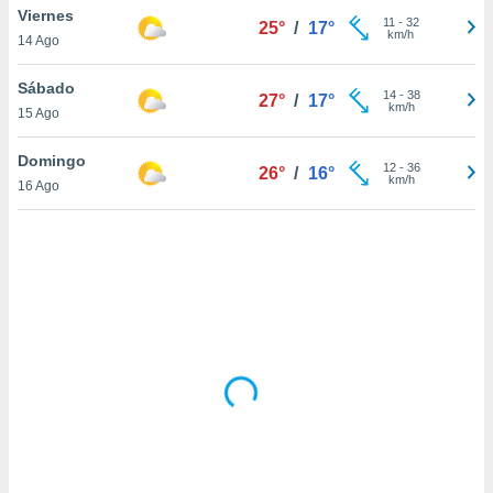
uedes
Viernes
11
-
32
25°
/
17°
uestro sitio
km/h
14 Ago
.com. En
te
Sábado
 de que
14
-
38
27°
/
17°
km/h
talarán
15 Ago
e sean
para
Domingo
12
-
36
26°
/
16°
a
km/h
16 Ago
por el sitio
o se
cookies para
nto ni para
licidad o
ado, aunque
sualizar
general no
ada. Puedes
 instalación
y acceder a
io web a
ste abono