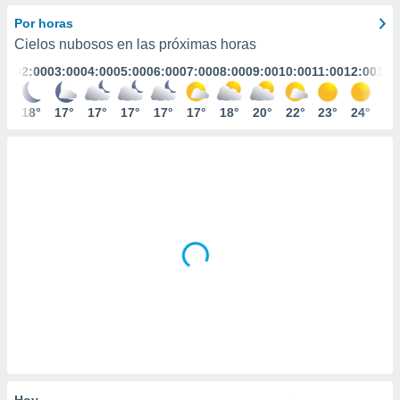
ediante
ecnologías
Por horas
nos permite
Cielos nubosos en las próximas horas
estra
:00
02:00
03:00
04:00
05:00
06:00
07:00
08:00
09:00
10:00
11:00
12:00
13:
ara seguir
e contenido
stándares
8°
18°
17°
17°
17°
17°
17°
18°
20°
22°
23°
24°
25
ACEPTAR
sin coste.
Y
CONTINUAR
 botón
continuar",
der a la
CONFIGURACIÓN
ndo la
 de todas
, ya sean
de nuestros
 nos
 y análisis
tamiento en
b, así como
un perfil
para
ublicidad y
Hoy