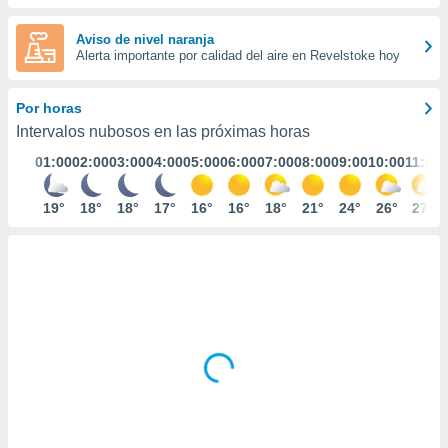
ediante
ecnologías
Aviso de nivel naranja
nos permite
Alerta importante por calidad del aire en Revelstoke hoy
estra
ara seguir
e contenido
Por horas
stándares
ACEPTAR
Intervalos nubosos en las próximas horas
sin coste.
Y
01:00
02:00
03:00
04:00
05:00
06:00
07:00
08:00
09:00
10:00
11:00
CONTINUAR
 botón
continuar",
der a la
19°
18°
18°
17°
16°
16°
18°
21°
24°
26°
27°
CONFIGURACIÓN
ndo la
 de todas
, ya sean
de nuestros
 nos
 y análisis
tamiento en
b, así como
un perfil
para
ublicidad y