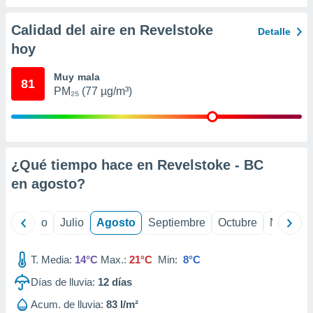
 seleccionar
o.
Calidad del aire en Revelstoke
Detalle
calización
hoy
precisa e
ión mediante
Muy mala
81
, publicidad
PM₂₅ (77 µg/m³)
dos,
 publicidad
,
ón de
¿Qué tiempo hace en Revelstoke - BC
 desarrollo
en
agosto
?
s.
tros 1199
ios
yo
Junio
Julio
Agosto
Septiembre
Octubre
Noviemb
T. Media:
14°C
Max.:
21°C
Min:
8°C
Días de lluvia:
12
días
Acum. de lluvia:
83 l/m²