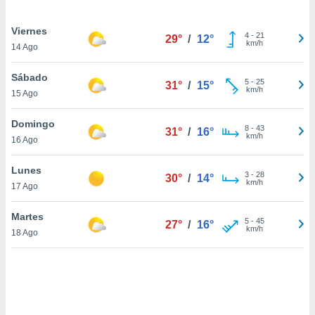
uedes
uestro sitio
Viernes
.com. En
4
-
21
29°
/
12°
km/h
te
14 Ago
 de que
talarán
Sábado
5
-
25
e sean
31°
/
15°
km/h
15 Ago
para
a
Domingo
por el sitio
8
-
43
31°
/
16°
km/h
o se
16 Ago
cookies para
Lunes
3
-
28
30°
/
14°
nto ni para
km/h
17 Ago
licidad o
Martes
ado, aunque
5
-
45
27°
/
16°
km/h
sualizar
18 Ago
general no
ada. Puedes
 instalación
y acceder a
io web a
ste abono