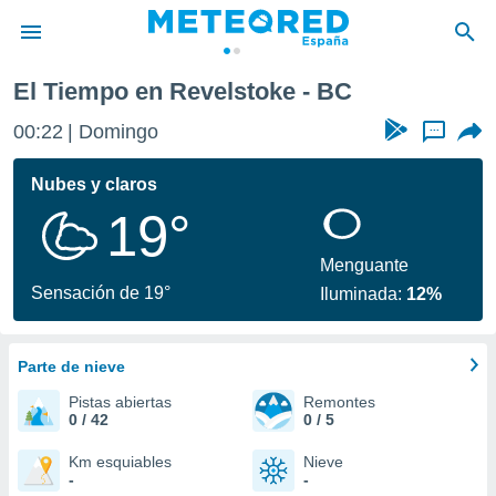
El Tiempo en Revelstoke - BC
privacidad
00:22
Domingo
...
o de
tiempo.com)
borado por
Nubes y claros
es para
19°
ue la
 que se
e calidad.
Menguante
eder a este
Sensación de 19°
Iluminada:
12%
ediante las
opciones:
Parte de nieve
ookies y
e forma
Pistas abiertas
Remontes
0 / 42
0 / 5
d digital
ada, basada
Km esquiables
Nieve
-
-
mación