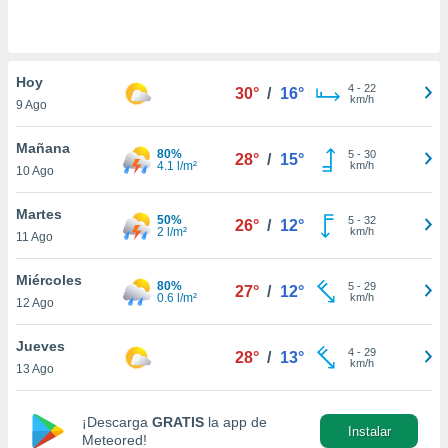
do en
 mismo.
sultar más
Hoy
 en nuestra
4
-
22
30°
/
16°
km/h
 Cookies
y
9 Ago
ualquier
Mañana
80%
5
-
30
28°
/
15°
ento
4.1 l/m²
km/h
10 Ago
 botón
ación de
Martes
kies
50%
5
-
32
26°
/
12°
2 l/m²
km/h
 disponible
11 Ago
e nuestra
.
Miércoles
80%
5
-
29
27°
/
12°
0.6 l/m²
km/h
12 Ago
IVAMENTE,
Jueves
4
-
29
28°
/
13°
km/h
13 Ago
as
 a cookies
 no aceptar
¡Descarga
GRATIS
la app de
Instalar
ón de
Meteored!