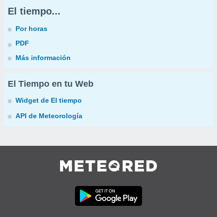
El tiempo...
Por horas
PDF
Más información
El Tiempo en tu Web
Widget de El tiempo
API de Meteorología