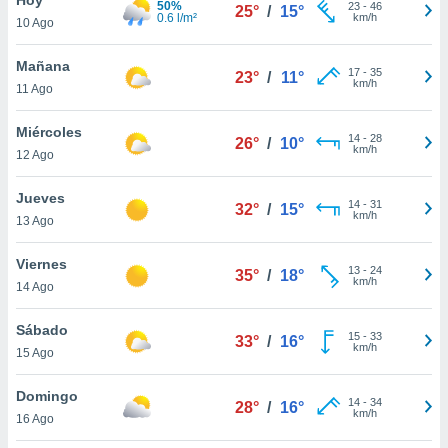
50%
23
-
46
25°
/
15°
0.6 l/m²
km/h
10 Ago
do en
 mismo.
sultar más
Mañana
17
-
35
23°
/
11°
 en nuestra
km/h
11 Ago
 Cookies
y
ualquier
Miércoles
14
-
28
26°
/
10°
km/h
12 Ago
ento
 botón
ación de
Jueves
14
-
31
32°
/
15°
kies
km/h
13 Ago
 disponible
e nuestra
Viernes
13
-
24
.
35°
/
18°
km/h
14 Ago
IVAMENTE,
Sábado
15
-
33
33°
/
16°
km/h
15 Ago
as
 a cookies
Domingo
14
-
34
28°
/
16°
km/h
 no aceptar
16 Ago
ón de