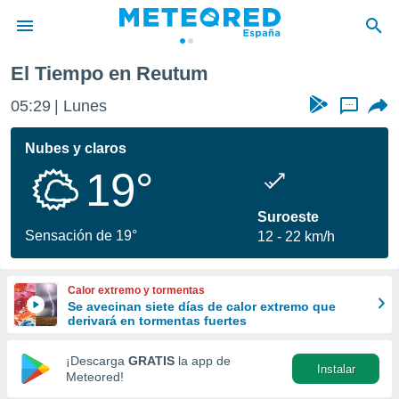
El Tiempo en Reutum
privacidad
05:29
Lunes
...
o de
tiempo.com)
borado por
Nubes y claros
es para
19°
ue la
 que se
e calidad.
Suroeste
eder a este
Sensación de 19°
12
22 km/h
ediante las
opciones:
Calor extremo y tormentas
ookies y
Se avecinan siete días de calor extremo que
e forma
derivará en tormentas fuertes
d digital
¡Descarga
GRATIS
la app de
Instalar
ada, basada
Meteored!
mación