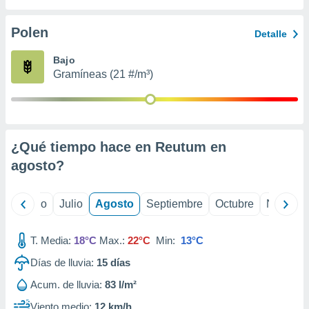
 seleccionar
o.
Polen
Detalle
calización
precisa e
Bajo
ión mediante
Gramíneas (21 #/m³)
, publicidad
dos,
 publicidad
,
¿Qué tiempo hace en Reutum en
ón de
agosto
?
 desarrollo
s.
tros 1199
yo
Junio
Julio
Agosto
Septiembre
Octubre
Noviemb
ios
T. Media:
18°C
Max.:
22°C
Min:
13°C
Días de lluvia:
15
días
Acum. de lluvia:
83 l/m²
Viento medio:
12 km/h