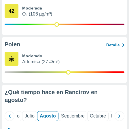
 seleccionar
o.
Moderada
42
O₃ (106 µg/m³)
calización
precisa e
ión mediante
, publicidad
Polen
Detalle
dos,
 publicidad
Moderado
,
Artemisa (27 #/m³)
ón de
 desarrollo
s.
tros 1199
ios
¿Qué tiempo hace en Rancírov en
agosto
?
yo
Junio
Julio
Agosto
Septiembre
Octubre
Noviemb