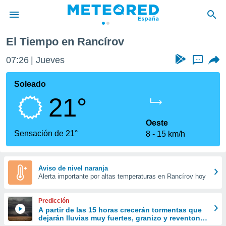
El Tiempo en Rancírov
privacidad
07:26
Jueves
...
o de
tiempo.com)
borado por
Soleado
es para
21°
ue la
 que se
e calidad.
Oeste
eder a este
Sensación de 21°
8
15 km/h
ediante las
opciones:
ookies y
Aviso de nivel naranja
Alerta importante por altas temperaturas en Rancírov hoy
e forma
d digital
Predicción
ada, basada
A partir de las 15 horas crecerán tormentas que
dejarán lluvias muy fuertes, granizo y reventones
mación