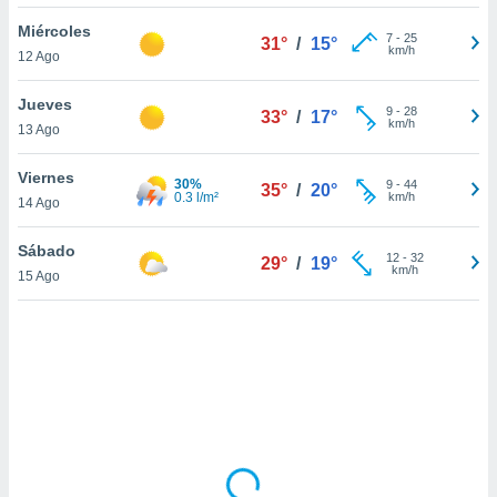
uedes
uestro sitio
Miércoles
7
-
25
31°
/
15°
.com. En
km/h
12 Ago
te
 de que
Jueves
talarán
9
-
28
33°
/
17°
km/h
13 Ago
e sean
para
a
Viernes
30%
9
-
44
35°
/
20°
por el sitio
0.3 l/m²
km/h
14 Ago
o se
cookies para
Sábado
12
-
32
29°
/
19°
km/h
15 Ago
nto ni para
licidad o
ado, aunque
sualizar
general no
ada. Puedes
 instalación
y acceder a
io web a
ste abono