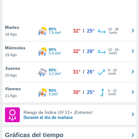
 botón
.
nto,
Martes
80%
19
-
38
32°
/
25°
7.9 l/m²
km/h
18 Ago
cios
kies,
Miércoles
ores únicos
80%
13
-
29
32°
/
26°
5.4 l/m²
km/h
19 Ago
as similares
nar,
rocesar
Jueves
90%
8
-
19
31°
/
26°
onales como
3.2 l/m²
km/h
20 Ago
 este sitio
recciones IP
Viernes
ficadores de
90%
5
-
22
30°
/
25°
3 l/m²
km/h
21 Ago
 posible
s
 traten tus
Riesgo de Índice UV 11+ ¡Extremo!
nales en
Durante el dia de mañana
 interés
go a lo que
nerte. Para
Gráficas del tiempo
retirar su