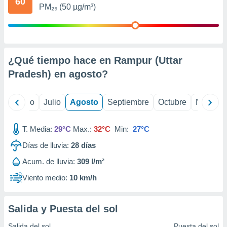
60
 seleccionar
PM₂₅ (50 µg/m³)
o.
calización
precisa e
ión mediante
¿Qué tiempo hace en Rampur (Uttar
, publicidad
Pradesh) en
agosto
?
dos,
 publicidad
yo
Junio
Julio
Agosto
Septiembre
Octubre
Noviemb
,
ón de
 desarrollo
T. Media:
29°C
Max.:
32°C
Min:
27°C
s.
Días de lluvia:
28
días
tros 1199
ios
Acum. de lluvia:
309 l/m²
Viento medio:
10 km/h
Salida y Puesta del sol
Salida del sol
Puesta del sol