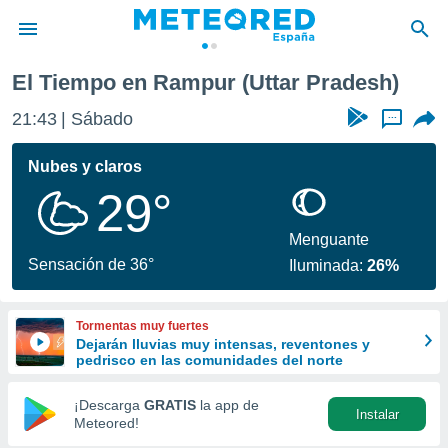
El Tiempo en Rampur (Uttar Pradesh)
privacidad
21:43
Sábado
...
o de
tiempo.com)
borado por
Nubes y claros
es para
29°
ue la
 que se
e calidad.
Menguante
eder a este
Sensación de 36°
Iluminada:
26%
ediante las
opciones:
Tormentas muy fuertes
ookies y
Dejarán lluvias muy intensas, reventones y
e forma
pedrisco en las comunidades del norte
d digital
¡Descarga
GRATIS
la app de
Instalar
ada, basada
Meteored!
mación