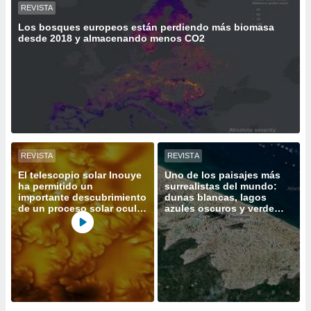
REVISTA
 botón
.
Los bosques europeos están perdiendo más biomasa
desde 2018 y almacenando menos CO2
nto,
cios
kies,
ores únicos
as similares
nar,
rocesar
REVISTA
REVISTA
onales como
El telescopio solar Inouye
Uno de los paisajes más
 este sitio
ha permitido un
surrealistas del mundo:
recciones IP
importante descubrimiento
dunas blancas, lagos
ficadores de
de un proceso solar oculto
azules oscuros y verde
 posible
hasta ahora
vegetación
s
 traten tus
nales en
 interés
go a lo que
nerte. Para
retirar su