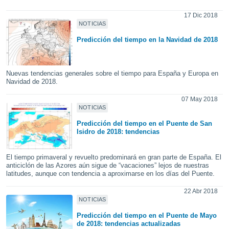
ediante
ecnologías
17 Dic 2018
nos permite
NOTICIAS
estra
Predicción del tiempo en la Navidad de 2018
ara seguir
e contenido
stándares
ACEPTAR
sin coste.
Nuevas tendencias generales sobre el tiempo para España y Europa en
Y
Navidad de 2018.
CONTINUAR
 botón
continuar",
07 May 2018
der a la
NOTICIAS
CONFIGURACIÓN
ndo la
Predicción del tiempo en el Puente de San
 de todas
Isidro de 2018: tendencias
, ya sean
de nuestros
 nos
El tiempo primaveral y revuelto predominará en gran parte de España. El
anticiclón de las Azores aún sigue de “vacaciones” lejos de nuestras
latitudes, aunque con tendencia a aproximarse en los días del Puente.
 y análisis
tamiento en
22 Abr 2018
b, así como
NOTICIAS
un perfil
para
Predicción del tiempo en el Puente de Mayo
ublicidad y
de 2018: tendencias actualizadas