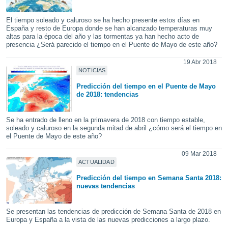
do en
El tiempo soleado y caluroso se ha hecho presente estos días en
 mismo.
España y resto de Europa donde se han alcanzado temperaturas muy
sultar más
altas para la época del año y las tormentas ya han hecho acto de
 en nuestra
presencia ¿Será parecido el tiempo en el Puente de Mayo de este año?
 Cookies
y
ualquier
19 Abr 2018
NOTICIAS
ento
Predicción del tiempo en el Puente de Mayo
 botón
de 2018: tendencias
ación de
kies
 disponible
Se ha entrado de lleno en la primavera de 2018 con tiempo estable,
soleado y caluroso en la segunda mitad de abril ¿cómo será el tiempo en
e nuestra
el Puente de Mayo de este año?
.
09 Mar 2018
IVAMENTE,
ACTUALIDAD
Predicción del tiempo en Semana Santa 2018:
nuevas tendencias
as
 a cookies
 no aceptar
Se presentan las tendencias de predicción de Semana Santa de 2018 en
Europa y España a la vista de las nuevas predicciones a largo plazo.
ón de