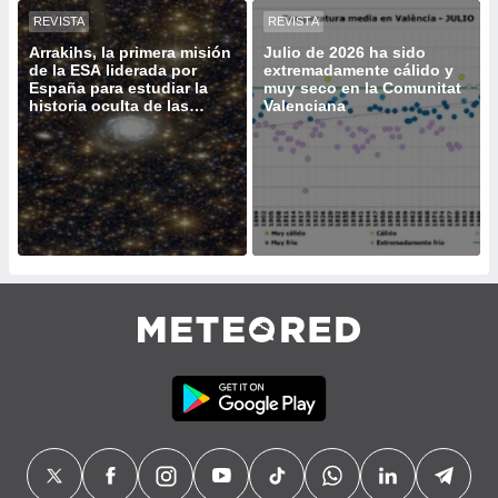
ento u
REVISTA
REVISTA
Arrakihs, la primera misión
Julio de 2026 ha sido
 de datos
de la ESA liderada por
extremadamente cálido y
er momento
España para estudiar la
muy seco en la Comunitat
ic en
historia oculta de las
Valenciana
o en
galaxias
 Cookies
en
eb.
y
socios
el
to de
la
 en un
 y/o acceder
 de datos
ara
 anuncios
ar perfiles