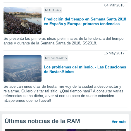
uedes
04 Mar 2018
uestro sitio
NOTICIAS
.com. En
te
Predicción del tiempo en Semana Santa 2018
 de que
en España y Europa: primeras tendencias
talarán
e sean
Se presenta las primeras ideas preliminares de la tendencia del tiempo
para
antes y durante de la Semana Santa de 2018, SS2018.
a
por el sitio
15 May 2017
o se
REPORTAJES
cookies para
Los problemas del milenio. - Las Ecuaciones
de Navier-Stokes
nto ni para
licidad o
Se acercan unos días de fiesta, me voy de la ciudad a desconectar y
ado, aunque
relajarme. Quiero visitar tal sitio. ¿Qué tiempo hará? A consultar varias
referencias se ha dicho, a ver si con un poco de suerte coinciden.
sualizar
¡¡Esperemos que no llueva!!
general no
ada. Puedes
 instalación
y acceder a
Últimas noticias de la RAM
Ver más
io web a
ste abono