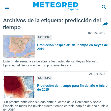
Archivos de la etiqueta: predicción del
privacidad
tiempo
o de
02 Ene 2019
tiempo.com)
NOTICIAS
borado por
es para
Predicción “especial” del tiempo en Reyes de
ue la
2019
 que se
e calidad.
Este fin de semana se celebra la festividad de los Reyes Magos o
eder a este
Epifania del Señor y el tiempo probamente será….
ediante las
opciones:
26 Dic 2018
NOTICIAS
ookies y
Predicción del tiempo para fin de año e inicio
e forma
de 2019
d digital
Un potente anticiclón situado entre el oeste de la Península y sobre
ada, basada
Francia en todos los niveles traerá tiempo estable para fin de año e inicio
mación
del 2019