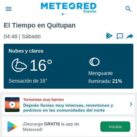
El Tiempo en Quitupan
privacidad
04:48
Sábado
...
o de
tiempo.com)
borado por
Nubes y claros
es para
16°
ue la
 que se
e calidad.
Menguante
eder a este
Sensación de 16°
Iluminada:
21%
ediante las
opciones:
Tormentas muy fuertes
ookies y
Dejarán lluvias muy intensas, reventones y
e forma
pedrisco en las comunidades del norte
d digital
¡Descarga
GRATIS
la app de
Instalar
ada, basada
Meteored!
mación