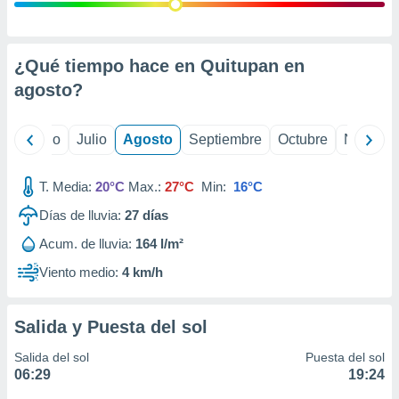
 seleccionar
o.
calización
precisa e
¿Qué tiempo hace en Quitupan en
ión mediante
agosto
?
, publicidad
yo
Junio
Julio
Agosto
Septiembre
Octubre
Noviemb
dos,
 publicidad
,
T. Media:
20°C
Max.:
27°C
Min:
16°C
ón de
Días de lluvia:
27
días
 desarrollo
s.
Acum. de lluvia:
164 l/m²
tros 1199
Viento medio:
4 km/h
ios
Salida y Puesta del sol
Salida del sol
Puesta del sol
06:29
19:24