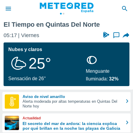
El Tiempo en Quintas Del Norte
privacidad
05:17
Viernes
...
o de
tiempo.com)
borado por
Nubes y claros
es para
25°
ue la
 que se
e calidad.
Menguante
eder a este
Sensación de 26°
Iluminada:
32%
ediante las
opciones:
Aviso de nivel amarillo
ookies y
Alerta moderada por altas temperaturas en Quintas Del
e forma
Norte hoy
d digital
Actualidad
ada, basada
El secreto del mar de ardora: la ciencia explica
por qué brillan en la noche las playas de Galicia
mación