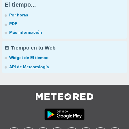
El tiempo...
Por horas
PDF
Más información
El Tiempo en tu Web
Widget de El tiempo
API de Meteorología