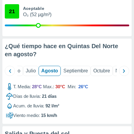
 seleccionar
o.
Aceptable
21
O₃ (52 µg/m³)
calización
precisa e
ión mediante
, publicidad
¿Qué tiempo hace en Quintas Del Norte
dos,
en
agosto
?
 publicidad
,
ón de
yo
Junio
Julio
Agosto
Septiembre
Octubre
Noviemb
 desarrollo
s.
T. Media:
28°C
Max.:
30°C
Min:
26°C
tros 1199
ios
Días de lluvia:
21
días
Acum. de lluvia:
92 l/m²
Viento medio:
15 km/h
Salida y Puesta del sol