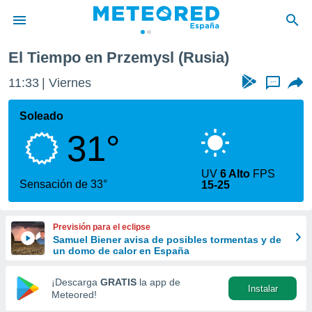
El Tiempo en Przemysl (Rusia)
privacidad
11:33
Viernes
...
o de
tiempo.com)
borado por
Soleado
es para
31°
ue la
 que se
e calidad.
UV
6 Alto
FPS
eder a este
Sensación de 33°
15-25
ediante las
opciones:
Previsión para el eclipse
ookies y
Samuel Biener avisa de posibles tormentas y de
e forma
un domo de calor en España
d digital
¡Descarga
GRATIS
la app de
Instalar
ada, basada
Meteored!
mación