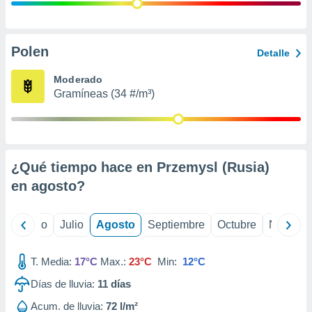
 seleccionar
o.
calización
precisa e
Polen
Detalle
ión mediante
Moderado
, publicidad
Gramíneas (34 #/m³)
dos,
 publicidad
,
ón de
¿Qué tiempo hace en Przemysl (Rusia)
 desarrollo
s.
en
agosto
?
tros 1199
ios
yo
Junio
Julio
Agosto
Septiembre
Octubre
Noviemb
T. Media:
17°C
Max.:
23°C
Min:
12°C
Días de lluvia:
11
días
Acum. de lluvia:
72 l/m²