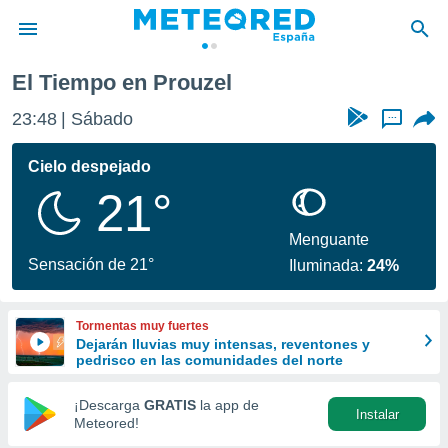
El Tiempo en Prouzel
privacidad
23:48
Sábado
...
o de
tiempo.com)
borado por
Cielo despejado
es para
21°
ue la
 que se
e calidad.
Menguante
eder a este
Sensación de 21°
Iluminada:
24%
ediante las
opciones:
Tormentas muy fuertes
ookies y
Dejarán lluvias muy intensas, reventones y
e forma
pedrisco en las comunidades del norte
d digital
¡Descarga
GRATIS
la app de
Instalar
ada, basada
Meteored!
mación