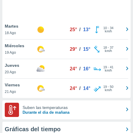
 botón
.
nto,
Martes
10
-
34
25°
/
13°
km/h
18 Ago
cios
kies,
Miércoles
ores únicos
18
-
37
29°
/
15°
km/h
19 Ago
as similares
nar,
rocesar
Jueves
19
-
41
24°
/
16°
onales como
km/h
20 Ago
 este sitio
recciones IP
Viernes
ficadores de
19
-
50
24°
/
14°
km/h
21 Ago
 posible
s
 traten tus
Suben las temperaturas
nales en
Durante el dia de mañana
 interés
go a lo que
nerte. Para
Gráficas del tiempo
retirar su