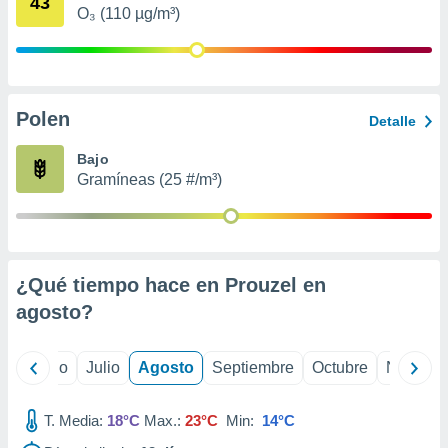
43
 seleccionar
O₃ (110 µg/m³)
o.
calización
precisa e
ión mediante
Polen
Detalle
, publicidad
Bajo
dos,
Gramíneas (25 #/m³)
 publicidad
,
ón de
 desarrollo
s.
¿Qué tiempo hace en Prouzel en
tros 1199
agosto
?
ios
yo
Junio
Julio
Agosto
Septiembre
Octubre
Noviemb
T. Media:
18°C
Max.:
23°C
Min:
14°C