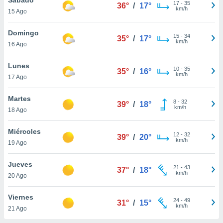
17
-
35
36°
/
17°
km/h
15 Ago
do en
 mismo.
sultar más
Domingo
15
-
34
35°
/
17°
 en nuestra
km/h
16 Ago
 Cookies
y
ualquier
Lunes
10
-
35
35°
/
16°
km/h
17 Ago
ento
 botón
ación de
Martes
8
-
32
39°
/
18°
kies
km/h
18 Ago
 disponible
e nuestra
Miércoles
12
-
32
.
39°
/
20°
km/h
19 Ago
IVAMENTE,
Jueves
21
-
43
37°
/
18°
km/h
20 Ago
as
 a cookies
Viernes
24
-
49
31°
/
15°
km/h
 no aceptar
21 Ago
ón de