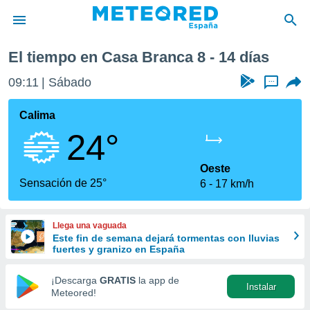
xima semana
El tiempo en Casa Branca 8 - 14 días
privacidad
09:11
Sábado
...
o de
tiempo.com)
borado por
Calima
es para
24°
ue la
 que se
e calidad.
Oeste
eder a este
Sensación de 25°
6
17 km/h
ediante las
opciones:
Llega una vaguada
ookies y
Este fin de semana dejará tormentas con lluvias
e forma
fuertes y granizo en España
d digital
¡Descarga
GRATIS
la app de
Instalar
ada, basada
Meteored!
mación