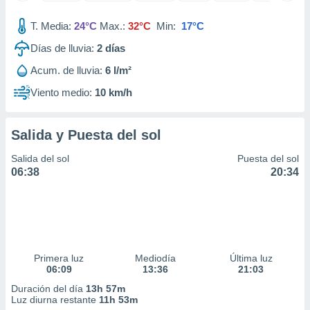
idad
a, utilizar
T. Media:
24°C
Max.:
32°C
Min:
17°C
a
Días de lluvia:
2
días
 la
Acum. de lluvia:
6 l/m²
da, crear un
personalizar
Viento medio:
10 km/h
o, uso de
a la
e contenido
Salida y Puesta del sol
do, medir el
 de la
Salida del sol
Puesta del sol
medir el
06:38
20:34
 del
 comprender
 través de
s o a través
nación de
edentes de
Primera luz
Mediodía
Última luz
fuentes,
06:09
13:36
21:03
y mejora de
os, uso de
Duración del día
13h 57m
ados con el
Luz diurna restante
11h 53m