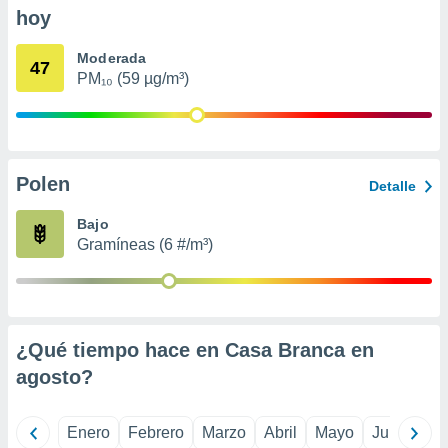
ento u
hoy
 de datos
Moderada
47
er momento
PM₁₀ (59 µg/m³)
ic en
o en
 Cookies
en
eb.
Polen
Detalle
y
Bajo
socios
el
Gramíneas (6 #/m³)
to de
la
 en un
¿Qué tiempo hace en Casa Branca en
 y/o acceder
agosto
?
 de datos
ara
 anuncios
Enero
Febrero
Marzo
Abril
Mayo
Junio
Ju
ar perfiles