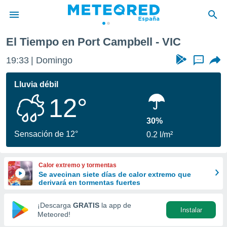
El Tiempo en Port Campbell - VIC
privacidad
19:33
Domingo
...
o de
tiempo.com)
borado por
Lluvia débil
es para
12°
ue la
 que se
e calidad.
30%
eder a este
Sensación de 12°
0.2 l/m²
ediante las
opciones:
Calor extremo y tormentas
ookies y
Se avecinan siete días de calor extremo que
e forma
derivará en tormentas fuertes
d digital
¡Descarga
GRATIS
la app de
Instalar
ada, basada
Meteored!
mación