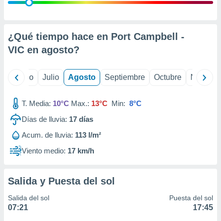
 seleccionar
o.
calización
precisa e
¿Qué tiempo hace en Port Campbell -
ión mediante
VIC en
agosto
?
, publicidad
yo
Junio
Julio
Agosto
Septiembre
Octubre
Noviemb
dos,
 publicidad
,
T. Media:
10°C
Max.:
13°C
Min:
8°C
ón de
Días de lluvia:
17
días
 desarrollo
s.
Acum. de lluvia:
113 l/m²
tros 1199
Viento medio:
17 km/h
ios
Salida y Puesta del sol
Salida del sol
Puesta del sol
07:21
17:45