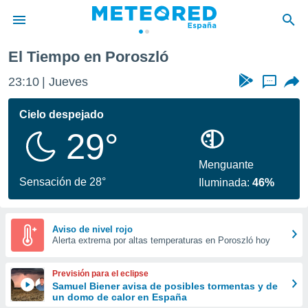
El Tiempo en Poroszló
privacidad
23:10
Jueves
...
o de
tiempo.com)
borado por
Cielo despejado
es para
29°
ue la
 que se
e calidad.
Menguante
eder a este
Sensación de 28°
Iluminada:
46%
ediante las
opciones:
ookies y
Aviso de nivel rojo
Alerta extrema por altas temperaturas en Poroszló hoy
e forma
d digital
Previsión para el eclipse
ada, basada
Samuel Biener avisa de posibles tormentas y de
un domo de calor en España
mación