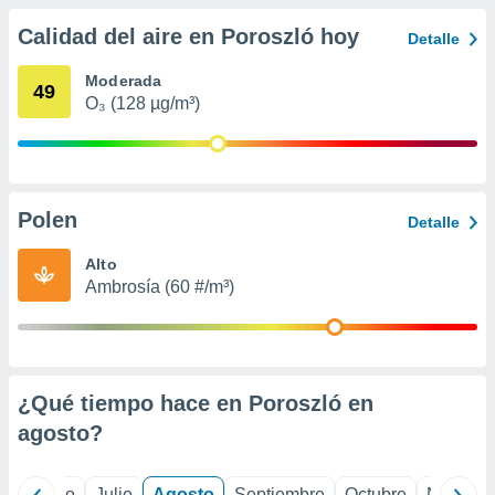
 seleccionar
o.
Calidad del aire en Poroszló hoy
Detalle
calización
precisa e
Moderada
49
ión mediante
O₃ (128 µg/m³)
, publicidad
dos,
 publicidad
Polen
Detalle
,
ón de
Alto
 desarrollo
Ambrosía (60 #/m³)
s.
tros 1199
ios
¿Qué tiempo hace en Poroszló en
agosto
?
yo
Junio
Julio
Agosto
Septiembre
Octubre
Noviemb