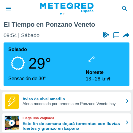
El Tiempo en Ponzano Veneto
privacidad
09:54
Sábado
...
o de
tiempo.com)
borado por
Soleado
es para
29°
ue la
 que se
e calidad.
Noreste
eder a este
Sensación de 30°
13
28 km/h
ediante las
opciones:
ookies y
Aviso de nivel amarillo
Alerta moderada por tormenta en Ponzano Veneto hoy
e forma
d digital
Llega una vaguada
ada, basada
Este fin de semana dejará tormentas con lluvias
fuertes y granizo en España
mación