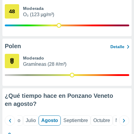
 seleccionar
o.
Moderada
48
O₃ (123 µg/m³)
calización
precisa e
ión mediante
, publicidad
Polen
Detalle
dos,
 publicidad
Moderado
,
Gramíneas (28 #/m³)
ón de
 desarrollo
s.
tros 1199
ios
¿Qué tiempo hace en Ponzano Veneto
en
agosto
?
yo
Junio
Julio
Agosto
Septiembre
Octubre
Noviemb