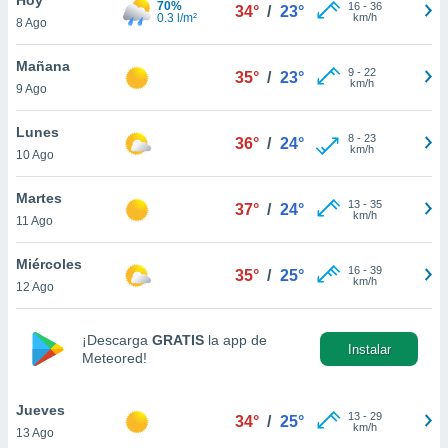
70%
16
-
36
34°
/
23°
0.3 l/m²
km/h
8 Ago
do en
 mismo.
sultar más
Mañana
9
-
22
35°
/
23°
 en nuestra
km/h
9 Ago
 Cookies
y
ualquier
Lunes
8
-
23
36°
/
24°
km/h
10 Ago
ento
 botón
ación de
Martes
13
-
35
37°
/
24°
kies
km/h
11 Ago
 disponible
e nuestra
Miércoles
16
-
39
.
35°
/
25°
km/h
12 Ago
IVAMENTE,
¡Descarga
GRATIS
la app de
Instalar
Meteored!
as
 a cookies
Jueves
 no aceptar
13
-
29
34°
/
25°
km/h
13 Ago
ón de