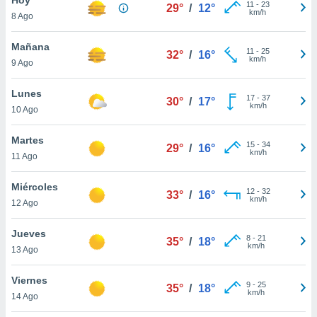
11
-
23
29°
/
12°
km/h
8 Ago
do en
 mismo.
sultar más
Mañana
11
-
25
32°
/
16°
 en nuestra
km/h
9 Ago
 Cookies
y
ualquier
Lunes
17
-
37
30°
/
17°
km/h
10 Ago
ento
 botón
ación de
Martes
15
-
34
29°
/
16°
kies
km/h
11 Ago
 disponible
e nuestra
Miércoles
12
-
32
.
33°
/
16°
km/h
12 Ago
IVAMENTE,
Jueves
8
-
21
35°
/
18°
km/h
13 Ago
as
 a cookies
Viernes
9
-
25
35°
/
18°
km/h
 no aceptar
14 Ago
ón de