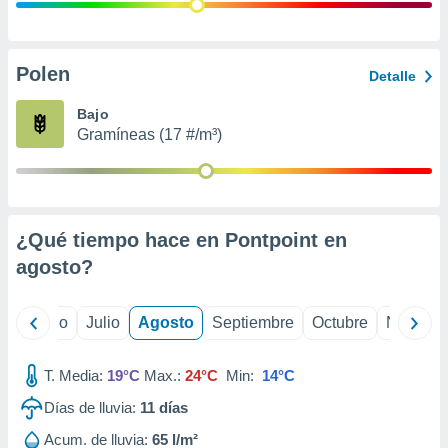
 seleccionar
o.
calización
precisa e
Polen
Detalle
ión mediante
Bajo
, publicidad
Gramíneas (17 #/m³)
dos,
 publicidad
,
ón de
¿Qué tiempo hace en Pontpoint en
 desarrollo
s.
agosto
?
tros 1199
ios
yo
Junio
Julio
Agosto
Septiembre
Octubre
Noviemb
T. Media:
19°C
Max.:
24°C
Min:
14°C
Días de lluvia:
11
días
Acum. de lluvia:
65 l/m²