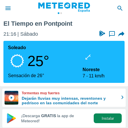
El Tiempo en Pontpoint
privacidad
21:16
Sábado
...
o de
tiempo.com)
borado por
Soleado
es para
25°
ue la
 que se
e calidad.
Noreste
eder a este
Sensación de 26°
7
11 km/h
ediante las
opciones:
Tormentas muy fuertes
ookies y
Dejarán lluvias muy intensas, reventones y
e forma
pedrisco en las comunidades del norte
d digital
¡Descarga
GRATIS
la app de
Instalar
ada, basada
Meteored!
mación