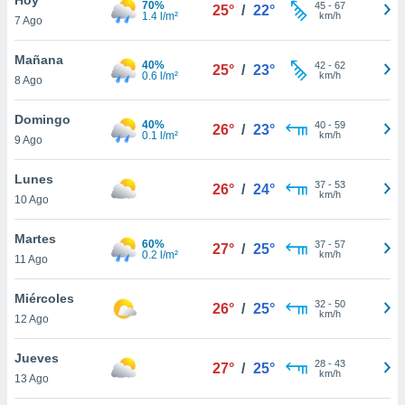
70%
45
-
67
25°
/
22°
1.4 l/m²
km/h
7 Ago
do en
 mismo.
sultar más
Mañana
40%
42
-
62
25°
/
23°
 en nuestra
0.6 l/m²
km/h
8 Ago
 Cookies
y
ualquier
Domingo
40%
40
-
59
26°
/
23°
0.1 l/m²
km/h
9 Ago
ento
 botón
ación de
Lunes
37
-
53
26°
/
24°
kies
km/h
10 Ago
 disponible
e nuestra
Martes
60%
37
-
57
.
27°
/
25°
0.2 l/m²
km/h
11 Ago
IVAMENTE,
Miércoles
32
-
50
26°
/
25°
km/h
12 Ago
as
 a cookies
Jueves
28
-
43
27°
/
25°
km/h
 no aceptar
13 Ago
ón de