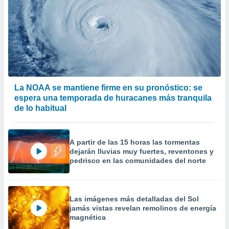
La NOAA se mantiene firme en su pronóstico: se
espera una temporada de huracanes más tranquila
de lo habitual
A partir de las 15 horas las tormentas
dejarán lluvias muy fuertes, reventones y
pedrisco en las comunidades del norte
Las imágenes más detalladas del Sol
jamás vistas revelan remolinos de energía
magnética