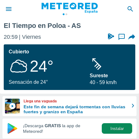
El Tiempo en Poloa - AS
privacidad
20:59
Viernes
...
o de
tiempo.com)
borado por
Cubierto
es para
24°
ue la
 que se
e calidad.
Sureste
eder a este
Sensación de 24°
40
59 km/h
ediante las
opciones:
Llega una vaguada
ookies y
Este fin de semana dejará tormentas con lluvias
e forma
fuertes y granizo en España
d digital
¡Descarga
GRATIS
la app de
Instalar
ada, basada
Meteored!
mación