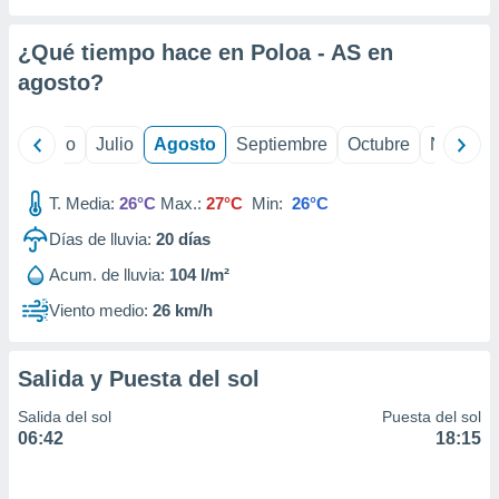
 seleccionar
o.
¿Qué tiempo hace en Poloa - AS en
calización
precisa e
agosto
?
ión mediante
, publicidad
yo
Junio
Julio
Agosto
Septiembre
Octubre
Noviemb
dos,
T. Media:
26°C
Max.:
27°C
Min:
26°C
 publicidad
,
Días de lluvia:
20
días
ón de
 desarrollo
Acum. de lluvia:
104 l/m²
s.
Viento medio:
26 km/h
tros 1199
ios
Salida y Puesta del sol
Salida del sol
Puesta del sol
06:42
18:15