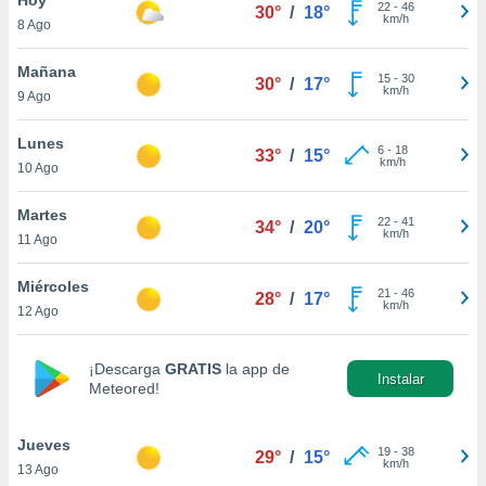
22
-
46
30°
/
18°
km/h
8 Ago
do en
 mismo.
sultar más
Mañana
15
-
30
30°
/
17°
 en nuestra
km/h
9 Ago
 Cookies
y
ualquier
Lunes
6
-
18
33°
/
15°
km/h
10 Ago
ento
 botón
ación de
Martes
22
-
41
34°
/
20°
kies
km/h
11 Ago
 disponible
e nuestra
Miércoles
21
-
46
.
28°
/
17°
km/h
12 Ago
IVAMENTE,
¡Descarga
GRATIS
la app de
Instalar
Meteored!
as
 a cookies
Jueves
 no aceptar
19
-
38
29°
/
15°
km/h
13 Ago
ón de