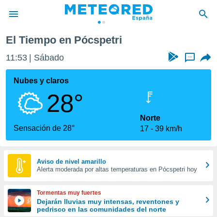
El Tiempo en Pócspetri
privacidad
11:53
Sábado
...
o de
tiempo.com)
borado por
Nubes y claros
es para
28°
ue la
 que se
e calidad.
Norte
eder a este
Sensación de 28°
17
39 km/h
ediante las
opciones:
ookies y
Aviso de nivel amarillo
Alerta moderada por altas temperaturas en Pócspetri hoy
e forma
d digital
Tormentas muy fuertes
ada, basada
Dejarán lluvias muy intensas, reventones y
pedrisco en las comunidades del norte
mación