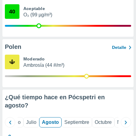
 seleccionar
o.
Aceptable
40
O₃ (99 µg/m³)
calización
precisa e
ión mediante
, publicidad
Polen
Detalle
dos,
 publicidad
Moderado
,
Ambrosía (44 #/m³)
ón de
 desarrollo
s.
tros 1199
ios
¿Qué tiempo hace en Pócspetri en
agosto
?
yo
Junio
Julio
Agosto
Septiembre
Octubre
Noviemb