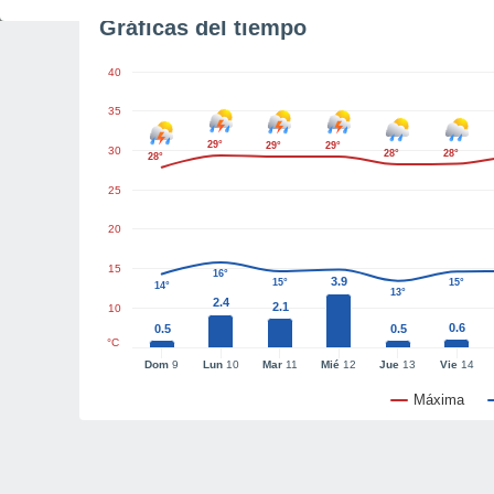
Gráficas del tiempo
40
35
29°
29°
29°
30
28°
28°
28°
25
20
15
16°
3.9
15°
15°
14°
13°
2.4
2.1
10
0.6
0.5
0.5
°C
Dom
9
Lun
10
Mar
11
Mié
12
Jue
13
Vie
14
Máxima