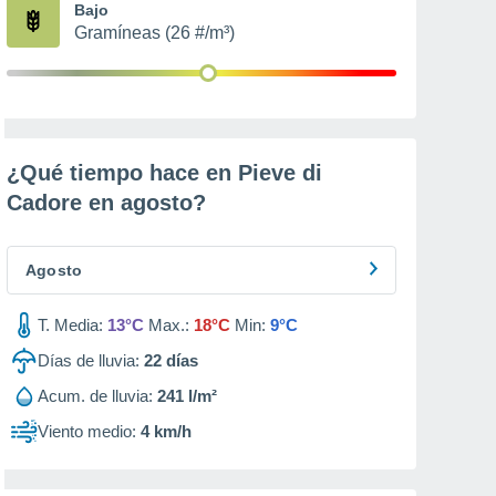
Bajo
Gramíneas (26 #/m³)
¿Qué tiempo hace en Pieve di
Cadore en
agosto
?
Agosto
T. Media:
13°C
Max.:
18°C
Min:
9°C
Días de lluvia:
22
días
Acum. de lluvia:
241 l/m²
Viento medio:
4 km/h