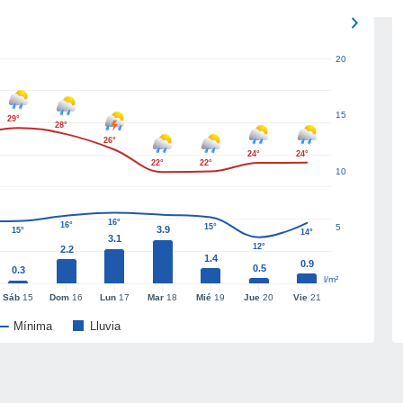
20
15
29°
28°
26°
24°
24°
22°
22°
10
16°
16°
15°
5
3.9
15°
14°
3.1
12°
2.2
1.4
0.9
0.5
0.3
l/m²
Sáb
15
Dom
16
Lun
17
Mar
18
Mié
19
Jue
20
Vie
21
Mínima
Lluvia