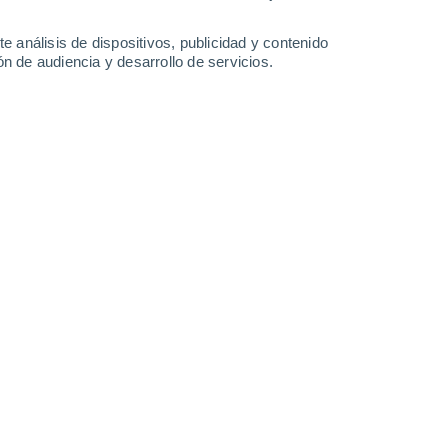
3.9 l/m²
0.5 l/m²
0.6 l/m²
0.3 l/m²
29°
/
15°
28°
/
13°
28°
/
15°
29°
/
15°
e análisis de dispositivos, publicidad y contenido
n de audiencia y desarrollo de servicios.
-
32
km/h
6
-
25
km/h
7
-
30
km/h
7
-
35
km/h
de agosto
Noreste
2 Bajo
1
-
11 km/h
FPS:
no
Sureste
4 Medio
2
-
12 km/h
FPS:
6-10
Sur
5 Medio
3
-
16 km/h
FPS:
6-10
Sur
7 Alto
4
-
20 km/h
FPS:
15-25