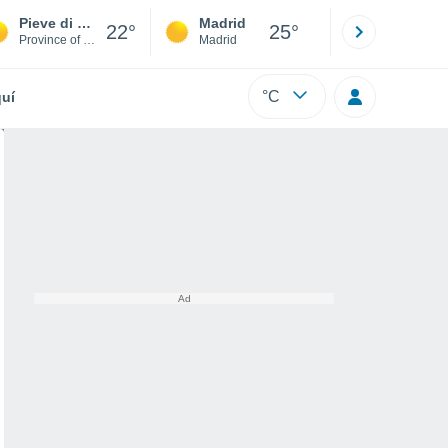
Pieve di Cadore
Madrid
Barcelona
22°
25°
Province of Belluno
Madrid
Barcelona
°C
uí