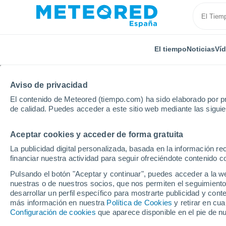
El tiempo
Noticias
Ví
Aviso de privacidad
El contenido de Meteored (tiempo.com) ha sido elaborado por pr
de calidad. Puedes acceder a este sitio web mediante las sigui
Aceptar cookies y acceder de forma gratuita
Inicio
Italia
Provincia de Belluno
Pieve di Cador
La publicidad digital personalizada, basada en la información r
financiar nuestra actividad para seguir ofreciéndote contenido c
El Tiempo en Pieve di 
Pulsando el botón "Aceptar y continuar", puedes acceder a la w
nuestras o de nuestros socios, que nos permiten el seguimiento
08:59
Domingo
desarrollar un perfil específico para mostrarte publicidad y co
más información en nuestra
Política de Cookies
y retirar en cu
Configuración de cookies
que aparece disponible en el pie de n
Soleado