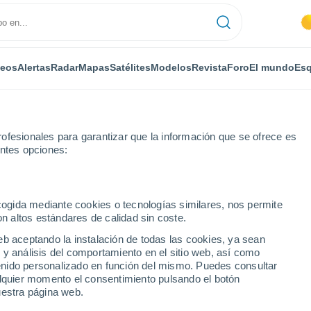
deos
Alertas
Radar
Mapas
Satélites
Modelos
Revista
Foro
El mundo
Esq
ofesionales para garantizar que la información que se ofrece es
entes opciones:
e
ecogida mediante cookies o tecnologías similares, nos permite
on altos estándares de calidad sin coste.
Cadore
eb aceptando la instalación de todas las cookies, ya sean
 y análisis del comportamiento en el sitio web, así como
...
ntenido personalizado en función del mismo. Puedes consultar
alquier momento el consentimiento pulsando el botón
Por horas
uestra página web.
Cielos nubosos en las próximas
horas