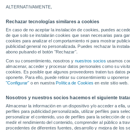
22°
ALTERNATIVAMENTE,
Rechazar tecnologías similares a cookies
Noreste
En caso de no aceptar la instalación de cookies, puedes acced
Sensación de 22°
1
-
11 km/h
de que solo se instalarán cookies que sean necesarias para garan
cookies para analizar el comportamiento ni para mostrar publici
publicidad general no personalizada. Puedes rechazar la instala
abono pulsando el botón "Rechazar".
¿Lloverá en el eclipse?
Consulta el mapa de nubes y lluvia para el
Con su consentimiento, nosotros y
nuestros socios
usamos cooki
miércoles en España
almacenar, acceder y procesar datos personales como su visita e
cookies. Es posible que algunos proveedores traten tus datos pe
El Tiempo 1 - 7 días
Por horas
Actualidad
Mapa d
oponerte. Para ello, puede retirar su consentimiento u oponerse
"Configurar"
o en nuestra
Política de Cookies
en este sitio web.
Nosotros y nuestros socios hacemos el siguiente trata
Mañana
Martes
M
Hoy
Almacenar la información en un dispositivo y/o acceder a ella, 
10 Ago
11 Ago
9 Ago
perfiles para publicidad personalizada, utilizar perfiles para sele
personalizar el contenido, uso de perfiles para la selección de c
medir el rendimiento del contenido, comprender al público a tra
procedentes de diferentes fuentes, desarrollo y mejora de los se
90%
80%
60%