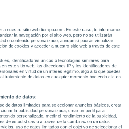
Aviso de nivel amarillo
Alerta moderada por tormenta en
Pieve di Cadore hoy
er a nuestro sitio web tiempo.com. En este caso, te informamos
tizar la navegación por el sitio web, pero no se utilizarán
dad o contenido personalizado, aunque sí podrás visualizar
ción de cookies y acceder a nuestro sitio web a través de este
es, identificadores únicos o tecnologías similares para
n este sitio web, las direcciones IP y los identificadores de
rsonales en virtud de un interés legítimo, algo a lo que puedes
e nubosidad
Radar de lluvia
Satélites
Modelos
 al tratamiento de datos en cualquier momento haciendo clic en
miento de datos:
iércoles
Jueves
Viernes
Sábado
uso de datos limitados para seleccionar anuncios básicos, crear
12 Ago
13 Ago
14 Ago
15 Ago
ccionar la publicidad personalizada, crear un perfil para
ontenido personalizado, medir el rendimiento de la publicidad,
vés de estadísticas o a través de la combinación de datos
rvicios, uso de datos limitados con el objetivo de seleccionar el
90%
80%
50%
60%