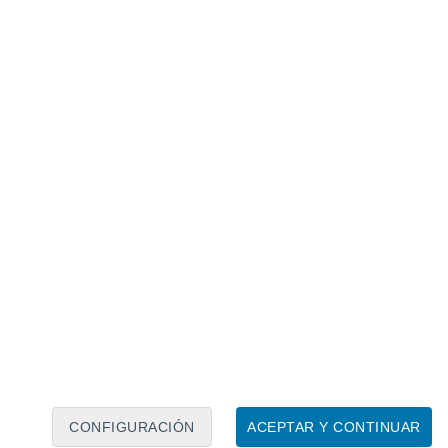
Calendario lunar
Lun
Mar
Mié
Jue
Vie
Sáb
Dom
9
10
11
12
13
14
15
16
17
18
19
20
21
22
CONFIGURACIÓN
ACEPTAR Y CONTINUAR