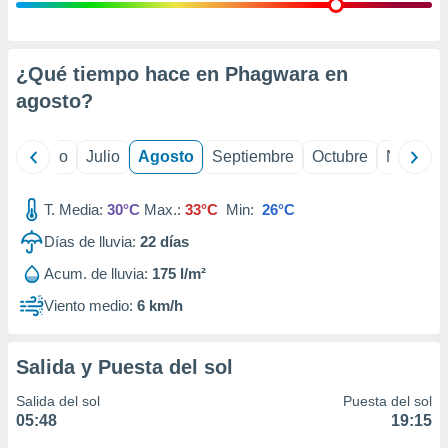
 seleccionar
o.
calización
precisa e
¿Qué tiempo hace en Phagwara en
ión mediante
agosto
?
, publicidad
yo
Junio
Julio
Agosto
Septiembre
Octubre
Noviemb
dos,
 publicidad
,
T. Media:
30°C
Max.:
33°C
Min:
26°C
ón de
Días de lluvia:
22
días
 desarrollo
s.
Acum. de lluvia:
175 l/m²
tros 1199
Viento medio:
6 km/h
ios
Salida y Puesta del sol
Salida del sol
Puesta del sol
05:48
19:15