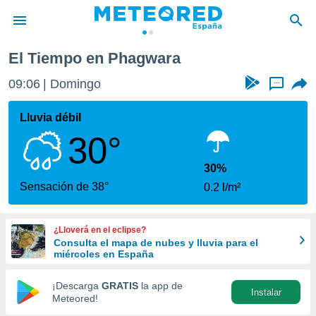
El Tiempo en Phagwara
privacidad
09:06
Domingo
...
o de
tiempo.com)
borado por
Lluvia débil
es para
30°
ue la
 que se
e calidad.
30%
eder a este
Sensación de 38°
0.2 l/m²
ediante las
opciones:
¿Lloverá en el eclipse?
ookies y
Consulta el mapa de nubes y lluvia para el
e forma
miércoles en España
d digital
¡Descarga
GRATIS
la app de
Instalar
ada, basada
Meteored!
mación