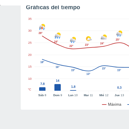
Gráficas del tiempo
35
30
28°
25°
24°
25
24°
23°
22°
20
18°
15
16°
15°
15°
15°
13°
10
14
7.8
1.8
0.3
°C
Sáb
8
Dom
9
Lun
10
Mar
11
Mié
12
Jue
13
Máxima