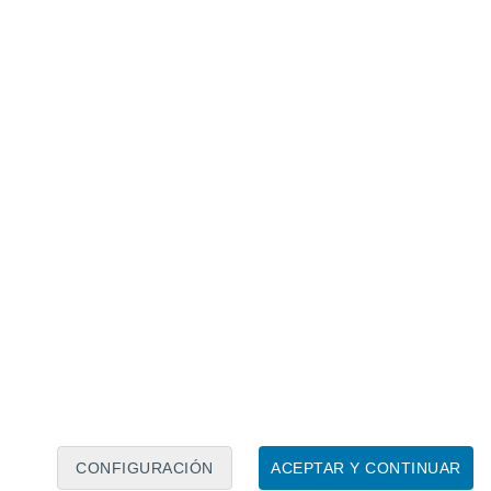
Calendario lunar
Lun
Mar
Mié
Jue
Vie
Sáb
Dom
8
9
10
11
12
13
14
15
16
17
18
19
20
21
CONFIGURACIÓN
ACEPTAR Y CONTINUAR