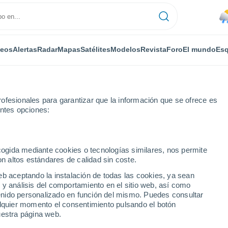
deos
Alertas
Radar
Mapas
Satélites
Modelos
Revista
Foro
El mundo
Esq
ofesionales para garantizar que la información que se ofrece es
entes opciones:
ecogida mediante cookies o tecnologías similares, nos permite
on altos estándares de calidad sin coste.
oye
eb aceptando la instalación de todas las cookies, ya sean
 y análisis del comportamiento en el sitio web, así como
...
ntenido personalizado en función del mismo. Puedes consultar
alquier momento el consentimiento pulsando el botón
Por horas
uestra página web.
Riesgo de tormentas en las
próximas horas