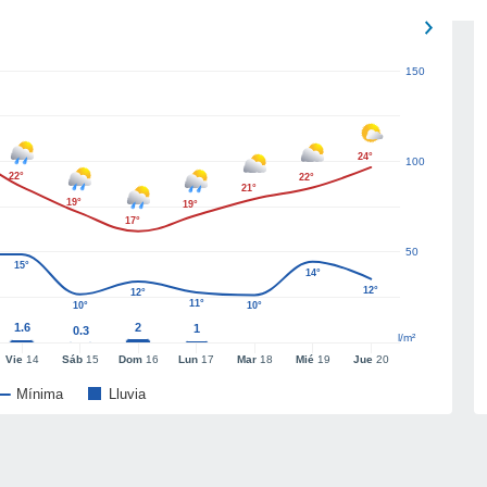
150
24°
100
22°
22°
21°
19°
19°
17°
50
15°
14°
12°
12°
11°
10°
10°
1.6
2
1
0.3
l/m²
Vie
14
Sáb
15
Dom
16
Lun
17
Mar
18
Mié
19
Jue
20
Mínima
Lluvia