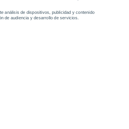
0.3 l/m²
1.6 l/m²
23°
/
13°
24°
/
15°
25°
/
15°
22°
/
15°
e análisis de dispositivos, publicidad y contenido
n de audiencia y desarrollo de servicios.
-
24
km/h
11
-
21
km/h
15
-
35
km/h
14
-
33
km/h
agosto
Oeste
4 Medio
18
-
45 km/h
FPS:
6-10
Oeste
4 Medio
13
-
38 km/h
FPS:
6-10
uboso
Oeste
3 Medio
13
-
30 km/h
FPS:
6-10
Oeste
2 Bajo
10
-
29 km/h
FPS:
no