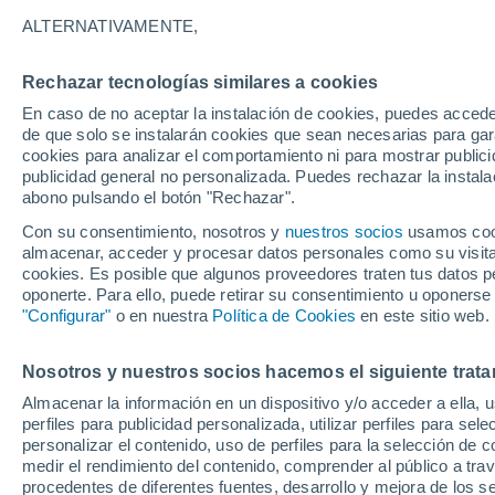
22°
ALTERNATIVAMENTE,
Rechazar tecnologías similares a cookies
80%
En caso de no aceptar la instalación de cookies, puedes acced
Sensación de 22°
3.9 l/m²
de que solo se instalarán cookies que sean necesarias para garan
cookies para analizar el comportamiento ni para mostrar publici
publicidad general no personalizada. Puedes rechazar la instala
abono pulsando el botón "Rechazar".
Tormentas muy fuertes
Dejarán lluvias muy intensas, reventones y
Con su consentimiento, nosotros y
nuestros socios
usamos cooki
pedrisco en las comunidades del norte
almacenar, acceder y procesar datos personales como su visita e
cookies. Es posible que algunos proveedores traten tus datos pe
El Tiempo 1 - 7 días
Por horas
Radar de lluvia
Act
oponerte. Para ello, puede retirar su consentimiento u oponerse
"Configurar"
o en nuestra
Política de Cookies
en este sitio web.
Nosotros y nuestros socios hacemos el siguiente trata
Mañana
Lunes
Hoy
Almacenar la información en un dispositivo y/o acceder a ella, 
9 Ago
10 Ago
8 Ago
perfiles para publicidad personalizada, utilizar perfiles para sele
personalizar el contenido, uso de perfiles para la selección de c
medir el rendimiento del contenido, comprender al público a tra
procedentes de diferentes fuentes, desarrollo y mejora de los se
80%
70%
90%