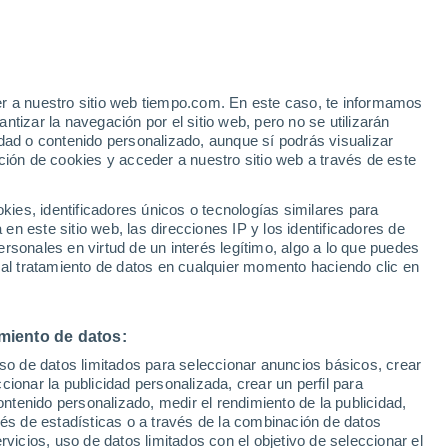
er a nuestro sitio web tiempo.com. En este caso, te informamos
tizar la navegación por el sitio web, pero no se utilizarán
dad o contenido personalizado, aunque sí podrás visualizar
ción de cookies y acceder a nuestro sitio web a través de este
es, identificadores únicos o tecnologías similares para
n este sitio web, las direcciones IP y los identificadores de
rsonales en virtud de un interés legítimo, algo a lo que puedes
ualidad
Mapa de temperatura
Satélites
Modelos
 al tratamiento de datos en cualquier momento haciendo clic en
miento de datos:
Martes
Miércoles
Jueves
Viernes
uso de datos limitados para seleccionar anuncios básicos, crear
11 Ago
12 Ago
13 Ago
14 Ago
ccionar la publicidad personalizada, crear un perfil para
ontenido personalizado, medir el rendimiento de la publicidad,
vés de estadísticas o a través de la combinación de datos
rvicios, uso de datos limitados con el objetivo de seleccionar el
70%
80%