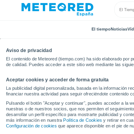
El tiempo
Noticias
Ví
Aviso de privacidad
El contenido de Meteored (tiempo.com) ha sido elaborado por pr
de calidad. Puedes acceder a este sitio web mediante las sigui
Aceptar cookies y acceder de forma gratuita
Inicio
Rusia
Udmurtia
Perevoznoye
La publicidad digital personalizada, basada en la información r
financiar nuestra actividad para seguir ofreciéndote contenido c
El Tiempo en Perevozn
Pulsando el botón "Aceptar y continuar", puedes acceder a la w
nuestras o de nuestros socios, que nos permiten el seguimiento
13:00
Sábado
desarrollar un perfil específico para mostrarte publicidad y co
más información en nuestra
Política de Cookies
y retirar en cu
Configuración de cookies
que aparece disponible en el pie de n
Tormenta