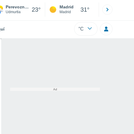
Perevoznoye
Madrid
Barcelona
23°
31°
Udmurtia
Madrid
Barcelona
°C
uí