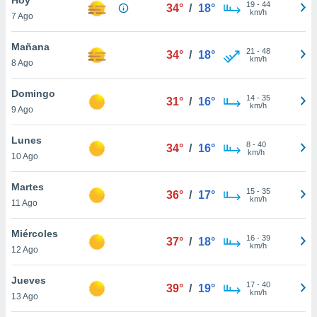
19
-
44
34°
/
18°
km/h
7 Ago
do en
 mismo.
sultar más
Mañana
21
-
48
34°
/
18°
 en nuestra
km/h
8 Ago
 Cookies
y
ualquier
Domingo
14
-
35
31°
/
16°
km/h
9 Ago
ento
 botón
ación de
Lunes
8
-
40
34°
/
16°
kies
km/h
10 Ago
 disponible
e nuestra
Martes
15
-
35
.
36°
/
17°
km/h
11 Ago
IVAMENTE,
Miércoles
16
-
39
37°
/
18°
km/h
12 Ago
as
 a cookies
Jueves
17
-
40
39°
/
19°
km/h
 no aceptar
13 Ago
ón de