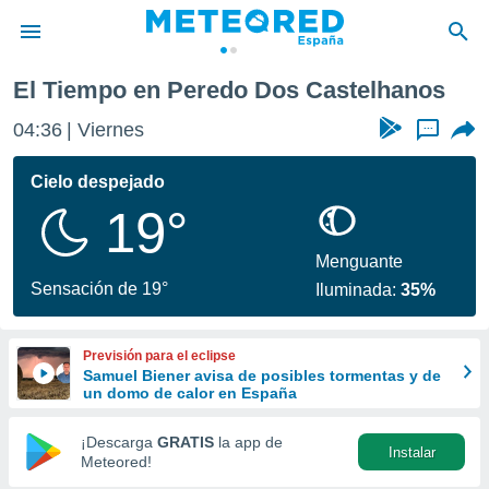
os
El Tiempo en Peredo Dos Castelhanos
privacidad
04:36
Viernes
...
o de
tiempo.com)
borado por
Cielo despejado
es para
19°
ue la
 que se
e calidad.
Menguante
eder a este
Sensación de 19°
Iluminada:
35%
ediante las
opciones:
Previsión para el eclipse
ookies y
Samuel Biener avisa de posibles tormentas y de
e forma
un domo de calor en España
d digital
¡Descarga
GRATIS
la app de
Instalar
ada, basada
Meteored!
mación