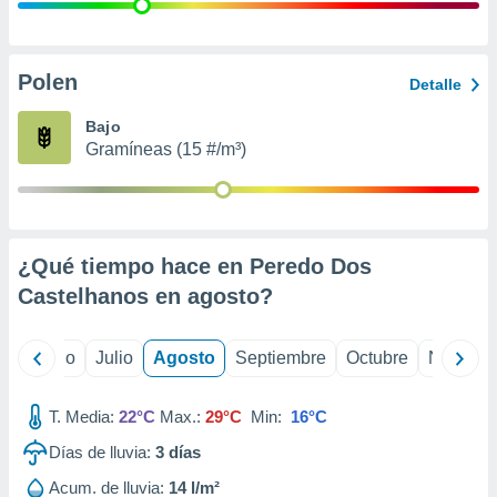
 seleccionar
o.
calización
precisa e
Polen
Detalle
ión mediante
Bajo
, publicidad
Gramíneas (15 #/m³)
dos,
 publicidad
,
ón de
¿Qué tiempo hace en Peredo Dos
 desarrollo
s.
Castelhanos en
agosto
?
tros 1199
ios
yo
Junio
Julio
Agosto
Septiembre
Octubre
Noviemb
T. Media:
22°C
Max.:
29°C
Min:
16°C
Días de lluvia:
3
días
Acum. de lluvia:
14 l/m²