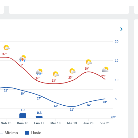
20
37°
15
31°
29°
25°
25°
24°
10
23°
21°
19°
17°
5
15°
14°
13°
1.3
11°
0.6
l/m²
Sáb
15
Dom
16
Lun
17
Mar
18
Mié
19
Jue
20
Vie
21
Mínima
Lluvia