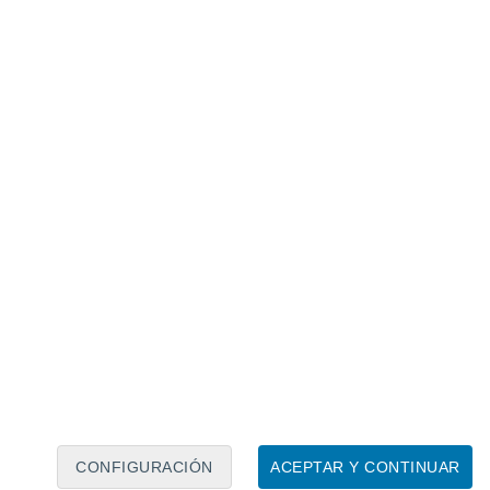
Calendario lunar
Lun
Mar
Mié
Jue
Vie
Sáb
Dom
9
10
11
12
13
14
15
16
17
18
19
20
21
22
CONFIGURACIÓN
ACEPTAR Y CONTINUAR