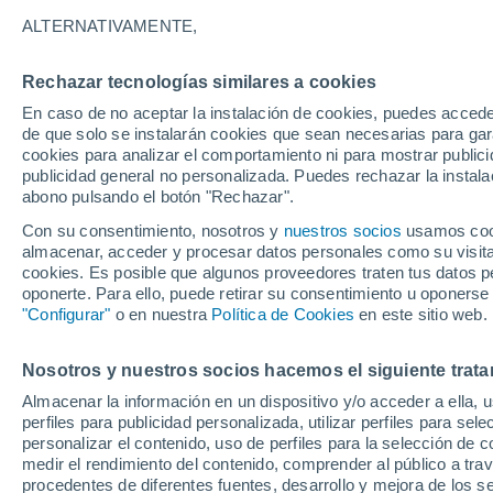
26°
ALTERNATIVAMENTE,
Rechazar tecnologías similares a cookies
Suroeste
En caso de no aceptar la instalación de cookies, puedes acced
Sensación de 26°
2
-
12 km/
de que solo se instalarán cookies que sean necesarias para garan
cookies para analizar el comportamiento ni para mostrar publici
publicidad general no personalizada. Puedes rechazar la instala
abono pulsando el botón "Rechazar".
¿Lloverá en el eclipse?
Consulta el mapa de nubes y lluvia para el
Con su consentimiento, nosotros y
nuestros socios
usamos cooki
miércoles en España
almacenar, acceder y procesar datos personales como su visita e
cookies. Es posible que algunos proveedores traten tus datos pe
El Tiempo 1 - 7 días
Por horas
Actualidad
Mapa de
oponerte. Para ello, puede retirar su consentimiento u oponerse
"Configurar"
o en nuestra
Política de Cookies
en este sitio web.
Nosotros y nuestros socios hacemos el siguiente trata
Mañana
Martes
M
Hoy
Almacenar la información en un dispositivo y/o acceder a ella, 
10 Ago
11 Ago
9 Ago
perfiles para publicidad personalizada, utilizar perfiles para sele
personalizar el contenido, uso de perfiles para la selección de c
medir el rendimiento del contenido, comprender al público a tra
procedentes de diferentes fuentes, desarrollo y mejora de los se