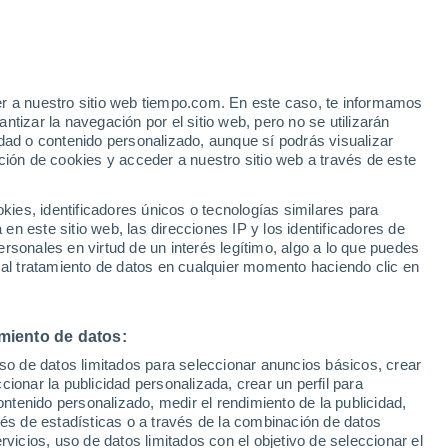
er a nuestro sitio web tiempo.com. En este caso, te informamos
h
tizar la navegación por el sitio web, pero no se utilizarán
dad o contenido personalizado, aunque sí podrás visualizar
ción de cookies y acceder a nuestro sitio web a través de este
es, identificadores únicos o tecnologías similares para
n este sitio web, las direcciones IP y los identificadores de
rsonales en virtud de un interés legítimo, algo a lo que puedes
 lluvia
Radar de lluvia
Satélites
Modelos
 al tratamiento de datos en cualquier momento haciendo clic en
miento de datos:
iércoles
Jueves
Viernes
Sábado
uso de datos limitados para seleccionar anuncios básicos, crear
12 Ago
13 Ago
14 Ago
15 Ago
ccionar la publicidad personalizada, crear un perfil para
ontenido personalizado, medir el rendimiento de la publicidad,
vés de estadísticas o a través de la combinación de datos
rvicios, uso de datos limitados con el objetivo de seleccionar el