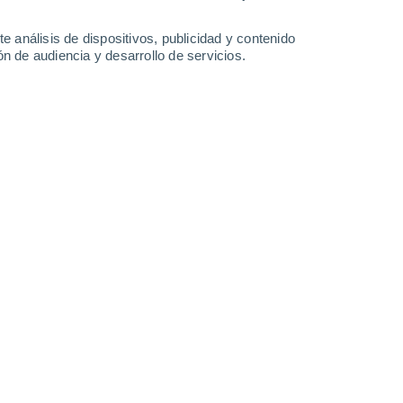
34°
/
18°
36°
/
19°
37°
/
20°
37°
/
21°
e análisis de dispositivos, publicidad y contenido
n de audiencia y desarrollo de servicios.
-
34
km/h
11
-
27
km/h
9
-
25
km/h
14
-
41
km/h
Suroeste
2 Bajo
2
-
12 km/h
FPS:
no
Oeste
4 Medio
4
-
15 km/h
FPS:
6-10
Suroeste
5 Medio
8
-
22 km/h
FPS:
6-10
uboso
Suroeste
5 Medio
12
-
29 km/h
FPS:
6-10