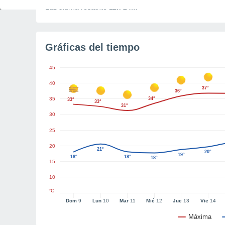
Luz diurna restante
11h 24m
Gráficas del tiempo
45
40
37°
36°
35
34°
33°
33°
31°
30
25
20
21°
20°
19°
18°
18°
18°
15
10
°C
Dom
9
Lun
10
Mar
11
Mié
12
Jue
13
Vie
14
Máxima