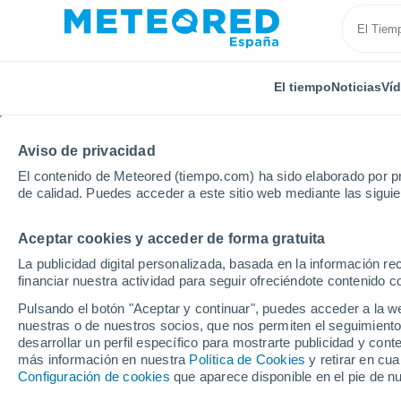
El tiempo
Noticias
Ví
Aviso de privacidad
El contenido de Meteored (tiempo.com) ha sido elaborado por pr
de calidad. Puedes acceder a este sitio web mediante las sigui
Aceptar cookies y acceder de forma gratuita
Inicio
Francia
Gran Este
Mosela
Peltre
La publicidad digital personalizada, basada en la información r
financiar nuestra actividad para seguir ofreciéndote contenido c
El Tiempo en Peltre
Pulsando el botón "Aceptar y continuar", puedes acceder a la w
nuestras o de nuestros socios, que nos permiten el seguimiento
10:13
Domingo
desarrollar un perfil específico para mostrarte publicidad y co
más información en nuestra
Política de Cookies
y retirar en cu
Configuración de cookies
que aparece disponible en el pie de n
Soleado