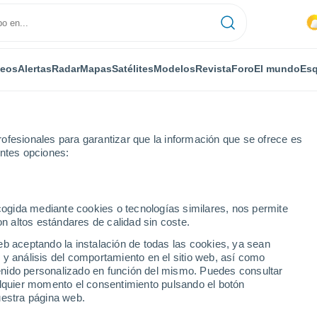
deos
Alertas
Radar
Mapas
Satélites
Modelos
Revista
Foro
El mundo
Esq
ofesionales para garantizar que la información que se ofrece es
entes opciones:
ecogida mediante cookies o tecnologías similares, nos permite
on altos estándares de calidad sin coste.
eb aceptando la instalación de todas las cookies, ya sean
 y análisis del comportamiento en el sitio web, así como
...
ntenido personalizado en función del mismo. Puedes consultar
alquier momento el consentimiento pulsando el botón
Por horas
uestra página web.
Cielos cubiertos en las próximas
horas