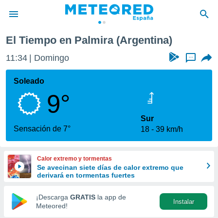
El Tiempo en Palmira (Argentina)
privacidad
11:34
Domingo
...
o de
tiempo.com)
borado por
Soleado
es para
9°
ue la
 que se
e calidad.
Sur
eder a este
Sensación de 7°
18
39 km/h
ediante las
opciones:
Calor extremo y tormentas
ookies y
Se avecinan siete días de calor extremo que
e forma
derivará en tormentas fuertes
d digital
¡Descarga
GRATIS
la app de
Instalar
ada, basada
Meteored!
mación