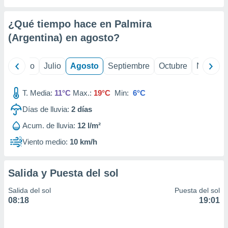
 seleccionar
o.
¿Qué tiempo hace en Palmira
calización
precisa e
(Argentina) en
agosto
?
ión mediante
, publicidad
yo
Junio
Julio
Agosto
Septiembre
Octubre
Noviemb
dos,
T. Media:
11°C
Max.:
19°C
Min:
6°C
 publicidad
,
Días de lluvia:
2
días
ón de
 desarrollo
Acum. de lluvia:
12 l/m²
s.
Viento medio:
10 km/h
tros 1199
ios
Salida y Puesta del sol
Salida del sol
Puesta del sol
08:18
19:01