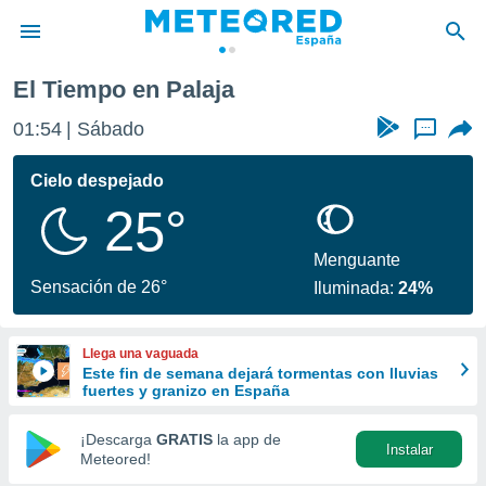
El Tiempo en Palaja
privacidad
01:54
Sábado
...
o de
tiempo.com)
borado por
Cielo despejado
es para
25°
ue la
 que se
e calidad.
Menguante
eder a este
Sensación de 26°
Iluminada:
24%
ediante las
opciones:
Llega una vaguada
ookies y
Este fin de semana dejará tormentas con lluvias
e forma
fuertes y granizo en España
d digital
¡Descarga
GRATIS
la app de
Instalar
ada, basada
Meteored!
mación