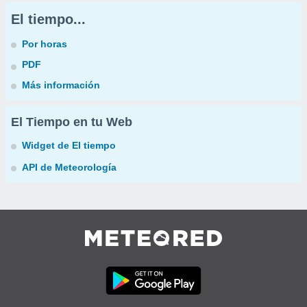
El tiempo...
Por horas
PDF
Más información
El Tiempo en tu Web
Widget de El tiempo
API de Meteorología