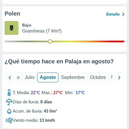
 seleccionar
o.
Polen
Detalle
calización
precisa e
Bajo
ión mediante
Gramíneas (7 #/m³)
, publicidad
dos,
 publicidad
,
¿Qué tiempo hace en Palaja en
agosto
?
ón de
 desarrollo
s.
yo
Junio
Julio
Agosto
Septiembre
Octubre
Noviemb
tros 1199
ios
T. Media:
22°C
Max.:
27°C
Min:
17°C
Días de lluvia:
8
días
Acum. de lluvia:
43 l/m²
Viento medio:
13 km/h