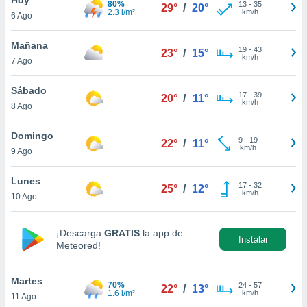
80%
13
-
35
29°
/
20°
2.3 l/m²
km/h
6 Ago
do en
 mismo.
sultar más
Mañana
19
-
43
23°
/
15°
 en nuestra
km/h
7 Ago
 Cookies
y
ualquier
Sábado
17
-
39
20°
/
11°
km/h
8 Ago
ento
 botón
ación de
Domingo
9
-
19
22°
/
11°
kies
km/h
9 Ago
 disponible
e nuestra
Lunes
17
-
32
.
25°
/
12°
km/h
10 Ago
IVAMENTE,
¡Descarga
GRATIS
la app de
Instalar
Meteored!
as
 a cookies
Martes
 no aceptar
70%
24
-
57
22°
/
13°
1.6 l/m²
km/h
11 Ago
ón de