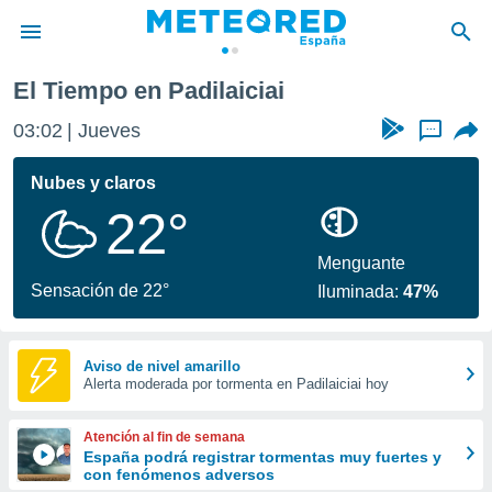
El Tiempo en Padilaiciai
privacidad
03:02
Jueves
...
o de
tiempo.com)
borado por
Nubes y claros
es para
22°
ue la
 que se
e calidad.
Menguante
eder a este
Sensación de 22°
Iluminada:
47%
ediante las
opciones:
ookies y
Aviso de nivel amarillo
Alerta moderada por tormenta en Padilaiciai hoy
e forma
d digital
Atención al fin de semana
ada, basada
España podrá registrar tormentas muy fuertes y
con fenómenos adversos
mación