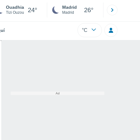
Ouadhia
Madrid
Barcelona
24°
26°
Tizi Ouzou
Madrid
Barcelona
°C
uí