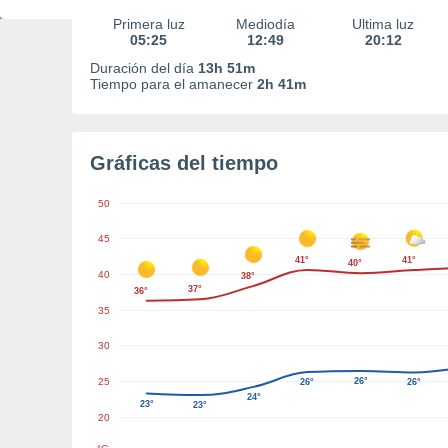
Primera luz
Mediodía
Última luz
05:25
12:49
20:12
Duración del día
13h 51m
Tiempo para el amanecer
2h 41m
Gráficas del tiempo
50
45
41°
41°
40°
40
38°
37°
36°
35
30
25
26°
26°
26°
24°
23°
23°
20