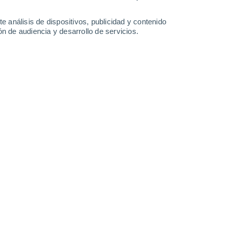
41°
/
26°
40°
/
26°
41°
/
26°
41°
/
27°
e análisis de dispositivos, publicidad y contenido
n de audiencia y desarrollo de servicios.
-
44
km/h
11
-
37
km/h
10
-
41
km/h
12
-
44
km/h
to
Sur
0 Bajo
0
-
6 km/h
FPS:
no
Sureste
0 Bajo
1
-
6 km/h
FPS:
no
Sur
0 Bajo
0
-
6 km/h
FPS:
no
Sur
0 Bajo
0
-
6 km/h
FPS:
no