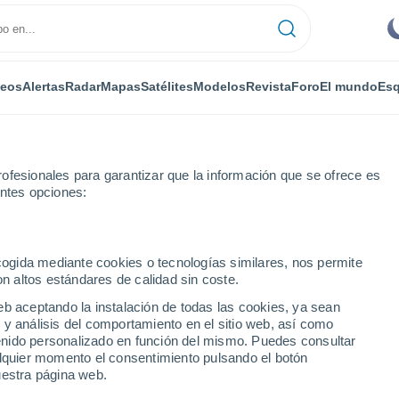
deos
Alertas
Radar
Mapas
Satélites
Modelos
Revista
Foro
El mundo
Esq
ofesionales para garantizar que la información que se ofrece es
entes opciones:
ecogida mediante cookies o tecnologías similares, nos permite
on altos estándares de calidad sin coste.
eb aceptando la instalación de todas las cookies, ya sean
 y análisis del comportamiento en el sitio web, así como
...
ntenido personalizado en función del mismo. Puedes consultar
alquier momento el consentimiento pulsando el botón
Por horas
uestra página web.
Cielos despejados en las
próximas horas