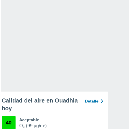
Calidad del aire en Ouadhia
Detalle
hoy
Aceptable
40
O₃ (99 µg/m³)