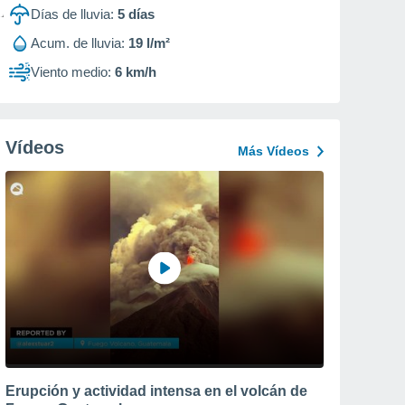
Días de lluvia:
5
días
Acum. de lluvia:
19 l/m²
Viento medio:
6 km/h
Vídeos
Más Vídeos
Erupción y actividad intensa en el volcán de