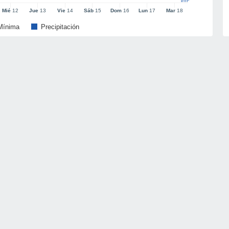
l/m²
Mié
12
Jue
13
Vie
14
Sáb
15
Dom
16
Lun
17
Mar
18
Mínima
Precipitación