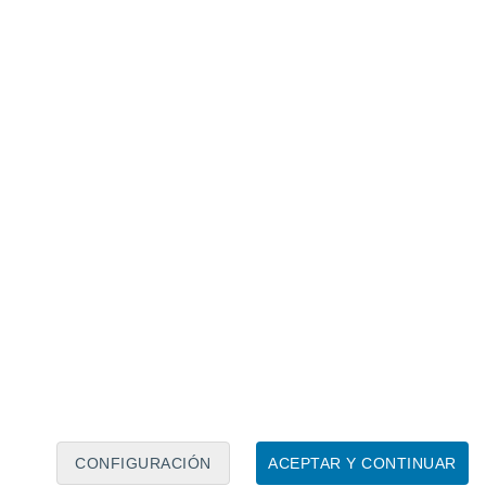
Calendario lunar
Lun
Mar
Mié
Jue
Vie
Sáb
Dom
6
7
8
9
10
11
12
13
14
15
16
CONFIGURACIÓN
ACEPTAR Y CONTINUAR