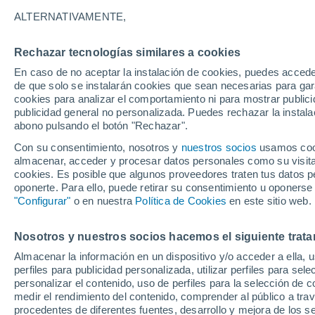
24°
ALTERNATIVAMENTE,
Rechazar tecnologías similares a cookies
Menguant
En caso de no aceptar la instalación de cookies, puedes acced
Iluminada
Sensación de 26°
de que solo se instalarán cookies que sean necesarias para garan
cookies para analizar el comportamiento ni para mostrar publici
publicidad general no personalizada. Puedes rechazar la instala
abono pulsando el botón "Rechazar".
Atención al fin de semana
España podrá registrar tormentas muy fuerte
Con su consentimiento, nosotros y
nuestros socios
usamos cooki
con fenómenos adversos
almacenar, acceder y procesar datos personales como su visita e
cookies. Es posible que algunos proveedores traten tus datos pe
El Tiempo 1 - 7 días
Por horas
Actualidad
Mapa de
oponerte. Para ello, puede retirar su consentimiento u oponerse
"Configurar"
o en nuestra
Política de Cookies
en este sitio web.
Nosotros y nuestros socios hacemos el siguiente trata
Mañana
Sábado
D
Hoy
Almacenar la información en un dispositivo y/o acceder a ella, 
7 Ago
8 Ago
6 Ago
perfiles para publicidad personalizada, utilizar perfiles para sele
personalizar el contenido, uso de perfiles para la selección de c
medir el rendimiento del contenido, comprender al público a tra
procedentes de diferentes fuentes, desarrollo y mejora de los se