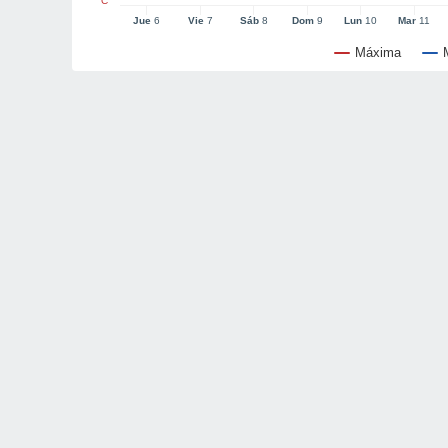
°C
Jue
6
Vie
7
Sáb
8
Dom
9
Lun
10
Mar
11
Máxima