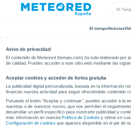
El tiempo
Noticias
Ví
Aviso de privacidad
El contenido de Meteored (tiempo.com) ha sido elaborado por pr
de calidad. Puedes acceder a este sitio web mediante las sigui
Aceptar cookies y acceder de forma gratuita
Inicio
Argelia
Provincia de Tizi Ouzou
Ouadhia
La publicidad digital personalizada, basada en la información r
financiar nuestra actividad para seguir ofreciéndote contenido c
El Tiempo en Ouadhia
Pulsando el botón "Aceptar y continuar", puedes acceder a la w
nuestras o de nuestros socios, que nos permiten el seguimiento
02:44
Jueves
desarrollar un perfil específico para mostrarte publicidad y co
más información en nuestra
Política de Cookies
y retirar en cu
Configuración de cookies
que aparece disponible en el pie de n
Cielo despejado