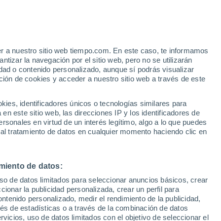
e
er a nuestro sitio web tiempo.com. En este caso, te informamos
:
46%
tizar la navegación por el sitio web, pero no se utilizarán
dad o contenido personalizado, aunque sí podrás visualizar
ción de cookies y acceder a nuestro sitio web a través de este
s y
es, identificadores únicos o tecnologías similares para
n este sitio web, las direcciones IP y los identificadores de
rsonales en virtud de un interés legítimo, algo a lo que puedes
 temperatura
Radar de lluvia
Satélites
Modelos
 al tratamiento de datos en cualquier momento haciendo clic en
miento de datos:
omingo
Lunes
Martes
Miércoles
uso de datos limitados para seleccionar anuncios básicos, crear
9 Ago
10 Ago
11 Ago
12 Ago
ccionar la publicidad personalizada, crear un perfil para
ontenido personalizado, medir el rendimiento de la publicidad,
vés de estadísticas o a través de la combinación de datos
rvicios, uso de datos limitados con el objetivo de seleccionar el