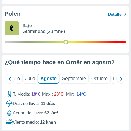
 seleccionar
o.
Polen
Detalle
calización
precisa e
Bajo
ión mediante
Gramíneas (23 #/m³)
, publicidad
dos,
 publicidad
,
¿Qué tiempo hace en Oroër en
agosto
?
ón de
 desarrollo
s.
yo
Junio
Julio
Agosto
Septiembre
Octubre
Noviemb
tros 1199
ios
T. Media:
18°C
Max.:
23°C
Min:
14°C
Días de lluvia:
11
días
Acum. de lluvia:
67 l/m²
Viento medio:
12 km/h