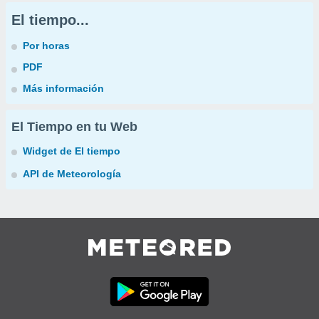
El tiempo...
Por horas
PDF
Más información
El Tiempo en tu Web
Widget de El tiempo
API de Meteorología