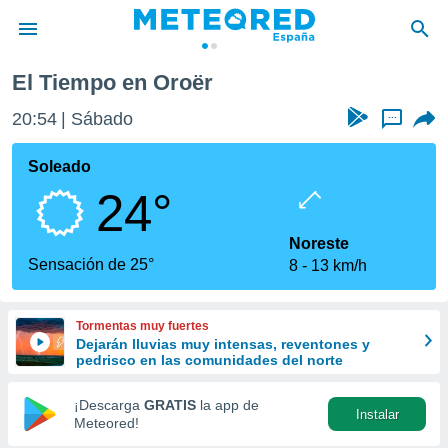
El Tiempo en Oroër
privacidad
20:54
Sábado
...
o de
tiempo.com)
borado por
Soleado
es para
24°
ue la
 que se
e calidad.
Noreste
eder a este
Sensación de 25°
8
13 km/h
ediante las
opciones:
Tormentas muy fuertes
ookies y
Dejarán lluvias muy intensas, reventones y
e forma
pedrisco en las comunidades del norte
d digital
¡Descarga
GRATIS
la app de
Instalar
ada, basada
Meteored!
mación