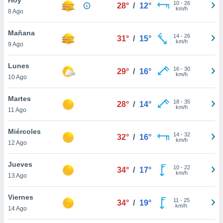
10
-
26
28°
/
12°
km/h
8 Ago
do en
 mismo.
sultar más
Mañana
14
-
26
31°
/
15°
 en nuestra
km/h
9 Ago
 Cookies
y
ualquier
Lunes
16
-
30
29°
/
16°
km/h
10 Ago
ento
 botón
ación de
Martes
18
-
35
28°
/
14°
kies
km/h
11 Ago
 disponible
e nuestra
Miércoles
14
-
32
.
32°
/
16°
km/h
12 Ago
IVAMENTE,
Jueves
10
-
22
34°
/
17°
km/h
13 Ago
as
 a cookies
Viernes
11
-
25
34°
/
19°
km/h
 no aceptar
14 Ago
ón de