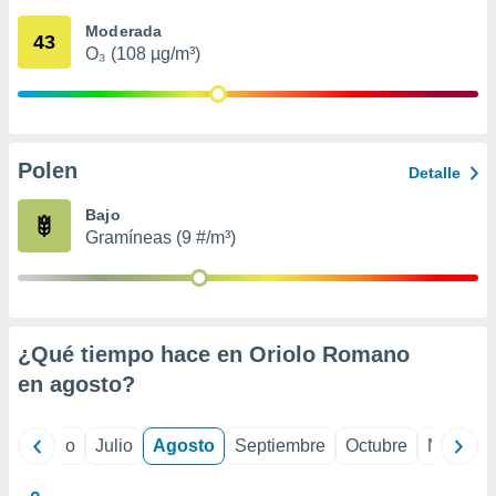
 seleccionar
o.
Moderada
43
O₃ (108 µg/m³)
calización
precisa e
ión mediante
, publicidad
Polen
Detalle
dos,
 publicidad
Bajo
,
Gramíneas (9 #/m³)
ón de
 desarrollo
s.
tros 1199
ios
¿Qué tiempo hace en Oriolo Romano
en
agosto
?
yo
Junio
Julio
Agosto
Septiembre
Octubre
Noviemb