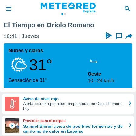
El Tiempo en Oriolo Romano
privacidad
18:41
Jueves
...
o de
tiempo.com)
borado por
Nubes y claros
es para
31°
ue la
 que se
e calidad.
Oeste
eder a este
Sensación de 31°
10
24 km/h
ediante las
opciones:
Aviso de nivel rojo
ookies y
Alerta extrema por altas temperaturas en Oriolo Romano
e forma
hoy
d digital
Previsión para el eclipse
ada, basada
Samuel Biener avisa de posibles tormentas y de
un domo de calor en España
mación