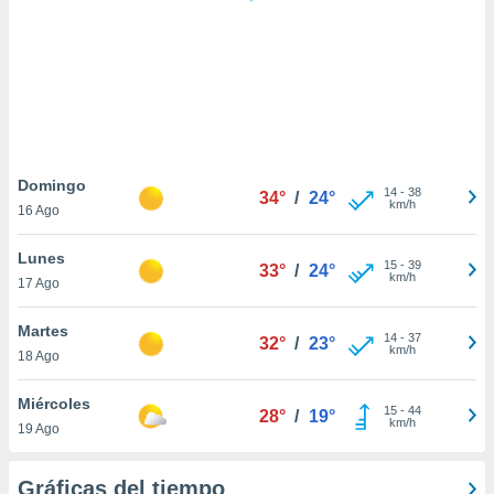
 botón
.
nto,
cios
kies,
ores únicos
Domingo
14
-
38
as similares
34°
/
24°
km/h
16 Ago
nar,
rocesar
Lunes
onales como
15
-
39
33°
/
24°
km/h
 este sitio
17 Ago
recciones IP
ficadores de
Martes
14
-
37
32°
/
23°
 posible
km/h
18 Ago
s
 traten tus
Miércoles
nales en
15
-
44
28°
/
19°
km/h
 interés
19 Ago
go a lo que
nerte. Para
Gráficas del tiempo
retirar su