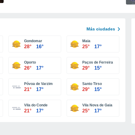
Más ciudades
Gondomar
Maia
28°
16°
25°
17°
Oporto
Paços de Ferreira
26°
17°
29°
15°
Póvoa de Varzim
Santo Tirso
21°
17°
29°
15°
Vila do Conde
Vila Nova de Gaia
21°
17°
25°
17°