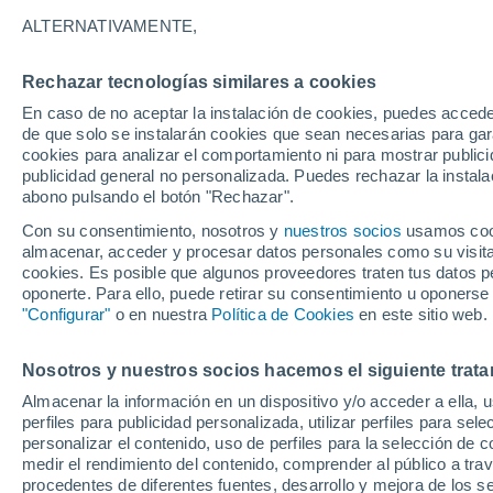
ALTERNATIVAMENTE,
21°
Rechazar tecnologías similares a cookies
17°
Póvoa de
En caso de no aceptar la instalación de cookies, puedes acced
29°
Varzim
de que solo se instalarán cookies que sean necesarias para garan
15°
Santo Tirso
cookies para analizar el comportamiento ni para mostrar publici
24°
publicidad general no personalizada. Puedes rechazar la instala
17°
abono pulsando el botón "Rechazar".
Malta
Con su consentimiento, nosotros y
nuestros socios
usamos cooki
almacenar, acceder y procesar datos personales como su visita e
cookies. Es posible que algunos proveedores traten tus datos pe
oponerte. Para ello, puede retirar su consentimiento u oponerse
29°
16°
"Configurar"
o en nuestra
Política de Cookies
en este sitio web.
Valongo
26°
17°
Nosotros y nuestros socios hacemos el siguiente trata
Oporto
Almacenar la información en un dispositivo y/o acceder a ella, 
perfiles para publicidad personalizada, utilizar perfiles para sele
personalizar el contenido, uso de perfiles para la selección de c
medir el rendimiento del contenido, comprender al público a tra
procedentes de diferentes fuentes, desarrollo y mejora de los se