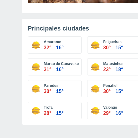
Principales ciudades
Amarante
Felgueiras
32°
16°
30°
15°
Marco de Canaveses
Matosinhos
31°
16°
23°
18°
Paredes
Penafiel
30°
15°
30°
15°
Trofa
Valongo
28°
15°
29°
16°