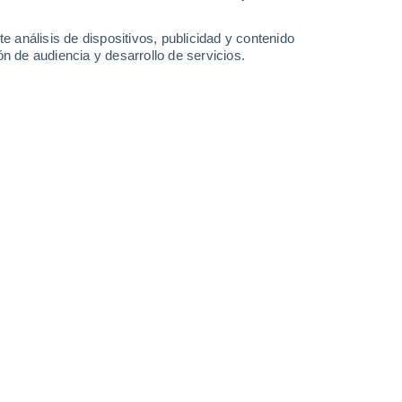
e análisis de dispositivos, publicidad y contenido
n de audiencia y desarrollo de servicios.
Leaflet
|
©
OpenStreetMap
|
ECMWF
by © Meteored