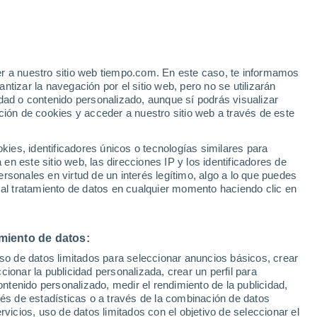
30°
15°
er a nuestro sitio web tiempo.com. En este caso, te informamos
Felgueiras
tizar la navegación por el sitio web, pero no se utilizarán
dad o contenido personalizado, aunque sí podrás visualizar
ción de cookies y acceder a nuestro sitio web a través de este
32°
16°
es, identificadores únicos o tecnologías similares para
Amarante
n este sitio web, las direcciones IP y los identificadores de
rsonales en virtud de un interés legítimo, algo a lo que puedes
30°
15°
 al tratamiento de datos en cualquier momento haciendo clic en
Penafiel
29°
15°
Baião
miento de datos:
uso de datos limitados para seleccionar anuncios básicos, crear
31°
ccionar la publicidad personalizada, crear un perfil para
16°
ontenido personalizado, medir el rendimiento de la publicidad,
Alpendurada
E Matos
vés de estadísticas o a través de la combinación de datos
rvicios, uso de datos limitados con el objetivo de seleccionar el