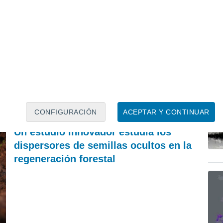
ACTUALIDAD
P
El secreto del mar de ardora: la ciencia explica
Ca
por qué brillan en la noche las playas de Galicia
pr
eu
Francisco Martín León
CONFIGURACIÓN
ACEPTAR Y CONTINUAR
REVISTA
Un estudio innovador estudia los
dispersores de semillas ocultos en la
regeneración forestal