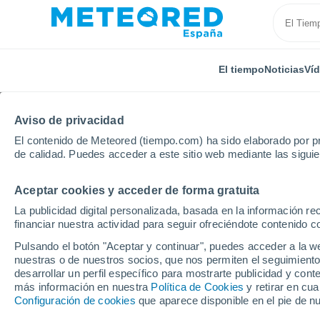
El tiempo
Noticias
Ví
Aviso de privacidad
El contenido de Meteored (tiempo.com) ha sido elaborado por pr
de calidad. Puedes acceder a este sitio web mediante las sigui
Aceptar cookies y acceder de forma gratuita
Inicio
Portugal
Distrito de Oporto
La publicidad digital personalizada, basada en la información r
financiar nuestra actividad para seguir ofreciéndote contenido c
El Tiempo en el Distrit
Pulsando el botón "Aceptar y continuar", puedes acceder a la w
nuestras o de nuestros socios, que nos permiten el seguimiento
desarrollar un perfil específico para mostrarte publicidad y co
Hoy, 7 agosto
Todo el día
Símbolo
más información en nuestra
Política de Cookies
y retirar en cu
Configuración de cookies
que aparece disponible en el pie de n