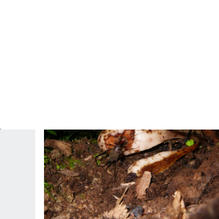
PREDICCIÓN
Se acerca rápidamente una vaguada que entre
mañana y el domingo dejará tormentas con
lluvias fuertes y granizo en España
Revista