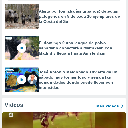
Alerta por los jabalíes urbanos: detectan
patógenos en 9 de cada 10 ejemplares de
la Costa del Sol
El domingo 9 una lengua de polvo
sahariano conectará a Marrakesh con
Madrid y llegará hasta Ámsterdam
José Antonio Maldonado advierte de un
sábado muy tormentoso y señala las
comunidades donde puede llover con
intensidad
Vídeos
Más Vídeos