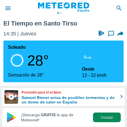
El Tiempo en Santo Tirso
privacidad
14:35
Jueves
...
o de
tiempo.com)
borado por
Soleado
es para
28°
ue la
 que se
e calidad.
Oeste
eder a este
Sensación de 28°
12
32 km/h
ediante las
opciones:
Previsión para el eclipse
ookies y
Samuel Biener avisa de posibles tormentas y de
e forma
un domo de calor en España
d digital
¡Descarga
GRATIS
la app de
Instalar
ada, basada
Meteored!
mación