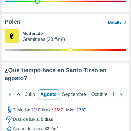
 seleccionar
o.
calización
precisa e
Polen
Detalle
ión mediante
Moderado
, publicidad
Gramíneas (28 #/m³)
dos,
 publicidad
,
ón de
¿Qué tiempo hace en Santo Tirso en
 desarrollo
s.
agosto
?
tros 1199
ios
yo
Junio
Julio
Agosto
Septiembre
Octubre
Noviemb
T. Media:
21°C
Max.:
26°C
Min:
17°C
Días de lluvia:
5
días
Acum. de lluvia:
32 l/m²