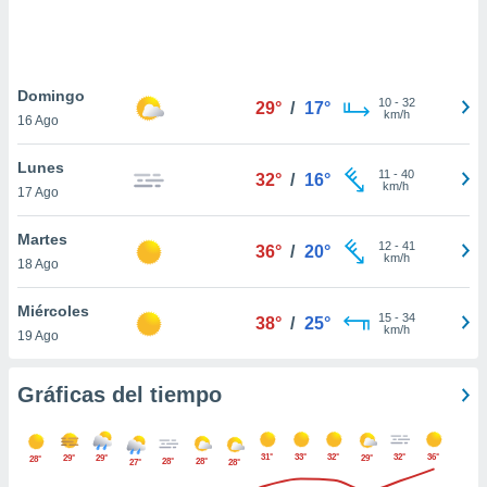
 botón
.
nto,
Domingo
10
-
32
29°
/
17°
km/h
16 Ago
cios
kies,
Lunes
ores únicos
11
-
40
32°
/
16°
km/h
17 Ago
as similares
nar,
rocesar
Martes
12
-
41
36°
/
20°
onales como
km/h
18 Ago
 este sitio
recciones IP
Miércoles
ficadores de
15
-
34
38°
/
25°
km/h
19 Ago
 posible
s
 traten tus
Gráficas del tiempo
nales en
 interés
go a lo que
31°
33°
32°
32°
36°
29°
29°
29°
nerte. Para
28°
28°
28°
27°
28°
retirar su