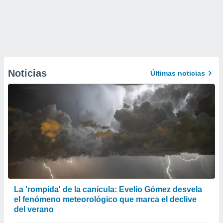
Noticias
Últimas noticias
La 'rompida' de la canícula: Evelio Gómez desvela
el fenómeno meteorológico que marca el declive
del verano