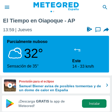
El Tiempo en Oiapoque - AP
privacidad
13:59
Jueves
...
o de
tiempo.com)
borado por
Parcialmente nuboso
es para
32°
ue la
 que se
e calidad.
Este
eder a este
Sensación de 35°
14
33 km/h
ediante las
opciones:
Previsión para el eclipse
ookies y
Samuel Biener avisa de posibles tormentas y de
e forma
un domo de calor en España
d digital
¡Descarga
GRATIS
la app de
Instalar
ada, basada
Meteored!
mación