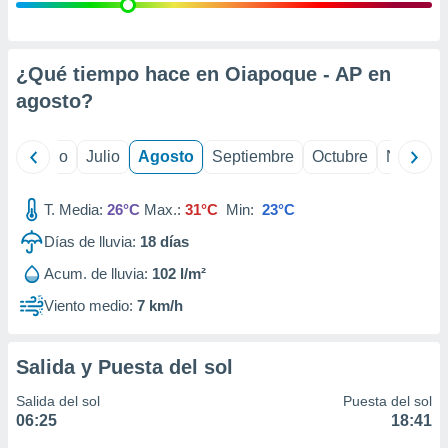
 seleccionar
o.
calización
precisa e
¿Qué tiempo hace en Oiapoque - AP en
ión mediante
agosto
?
, publicidad
yo
Junio
Julio
Agosto
Septiembre
Octubre
Noviemb
dos,
 publicidad
,
T. Media:
26°C
Max.:
31°C
Min:
23°C
ón de
Días de lluvia:
18
días
 desarrollo
s.
Acum. de lluvia:
102 l/m²
tros 1199
Viento medio:
7 km/h
ios
Salida y Puesta del sol
Salida del sol
Puesta del sol
06:25
18:41