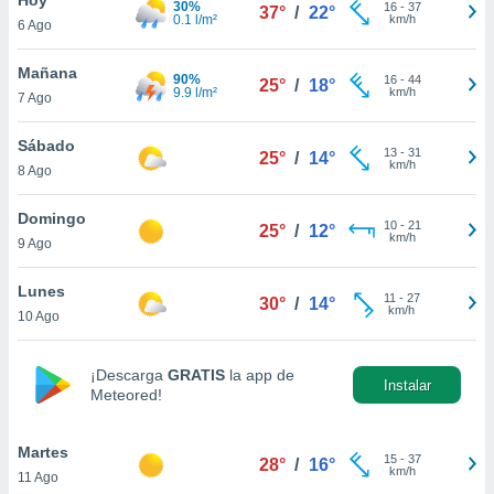
30%
16
-
37
37°
/
22°
0.1 l/m²
km/h
6 Ago
do en
 mismo.
sultar más
Mañana
90%
16
-
44
25°
/
18°
 en nuestra
9.9 l/m²
km/h
7 Ago
 Cookies
y
ualquier
Sábado
13
-
31
25°
/
14°
km/h
8 Ago
ento
 botón
ación de
Domingo
10
-
21
25°
/
12°
kies
km/h
9 Ago
 disponible
e nuestra
Lunes
11
-
27
.
30°
/
14°
km/h
10 Ago
IVAMENTE,
¡Descarga
GRATIS
la app de
Instalar
Meteored!
as
 a cookies
Martes
 no aceptar
15
-
37
28°
/
16°
km/h
11 Ago
ón de