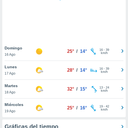
 botón
.
nto,
cios
kies,
ores únicos
Domingo
16
-
39
as similares
25°
/
14°
km/h
16 Ago
nar,
rocesar
Lunes
onales como
16
-
39
28°
/
14°
km/h
 este sitio
17 Ago
recciones IP
ficadores de
Martes
13
-
24
32°
/
15°
 posible
km/h
18 Ago
s
 traten tus
Miércoles
nales en
19
-
42
25°
/
16°
km/h
 interés
19 Ago
go a lo que
nerte. Para
Gráficas del tiempo
retirar su