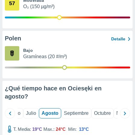
Moderada
 seleccionar
57
o.
O₃ (150 µg/m³)
calización
precisa e
ión mediante
Polen
, publicidad
Detalle
dos,
Bajo
 publicidad
Gramíneas (20 #/m³)
,
ón de
 desarrollo
s.
¿Qué tiempo hace en Ociesęki en
tros 1199
ios
agosto
?
yo
Junio
Julio
Agosto
Septiembre
Octubre
Noviemb
T. Media:
19°C
Max.:
24°C
Min:
13°C