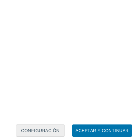
Calendario lunar
Lun
Mar
Mié
Jue
Vie
Sáb
Dom
8
9
10
11
12
13
14
15
16
17
18
19
20
21
CONFIGURACIÓN
ACEPTAR Y CONTINUAR