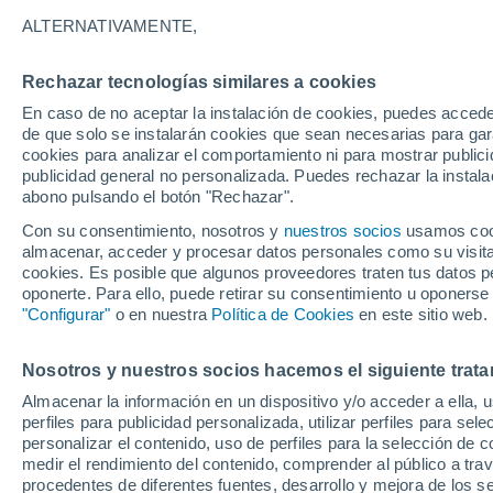
17°
ALTERNATIVAMENTE,
Rechazar tecnologías similares a cookies
Sur
En caso de no aceptar la instalación de cookies, puedes acced
Sensación de 17°
6
-
18 km/
de que solo se instalarán cookies que sean necesarias para garan
cookies para analizar el comportamiento ni para mostrar publici
publicidad general no personalizada. Puedes rechazar la instala
abono pulsando el botón "Rechazar".
Llega una vaguada
Este fin de semana dejará tormentas con lluv
Con su consentimiento, nosotros y
nuestros socios
usamos cooki
fuertes y granizo en España
almacenar, acceder y procesar datos personales como su visita e
cookies. Es posible que algunos proveedores traten tus datos pe
El Tiempo 1 - 7 días
Por horas
Actualidad
Mapa d
oponerte. Para ello, puede retirar su consentimiento u oponerse
"Configurar"
o en nuestra
Política de Cookies
en este sitio web.
Nosotros y nuestros socios hacemos el siguiente trata
Mañana
Lunes
Hoy
Almacenar la información en un dispositivo y/o acceder a ella, 
9 Ago
10 Ago
8 Ago
perfiles para publicidad personalizada, utilizar perfiles para sele
personalizar el contenido, uso de perfiles para la selección de c
medir el rendimiento del contenido, comprender al público a tra
procedentes de diferentes fuentes, desarrollo y mejora de los se
60%