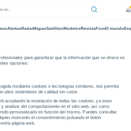
deos
Alertas
Radar
Mapas
Satélites
Modelos
Revista
Foro
El mundo
Esq
ofesionales para garantizar que la información que se ofrece es
entes opciones:
ecogida mediante cookies o tecnologías similares, nos permite
on altos estándares de calidad sin coste.
rf
eb aceptando la instalación de todas las cookies, ya sean
 y análisis del comportamiento en el sitio web, así como
...
ntenido personalizado en función del mismo. Puedes consultar
alquier momento el consentimiento pulsando el botón
Por horas
uestra página web.
Intervalos nubosos en las
próximas horas