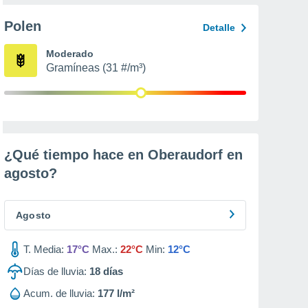
Polen
Detalle
Moderado
Gramíneas (31 #/m³)
¿Qué tiempo hace en Oberaudorf en
agosto
?
Agosto
T. Media:
17°C
Max.:
22°C
Min:
12°C
Días de lluvia:
18
días
Acum. de lluvia:
177 l/m²