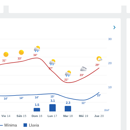
30
34°
33°
31°
20
29°
27°
23°
21°
10
15°
15°
14°
14°
14°
3.1
2.3
11°
1.5
l/m²
Vie
14
Sáb
15
Dom
16
Lun
17
Mar
18
Mié
19
Jue
20
Mínima
Lluvia