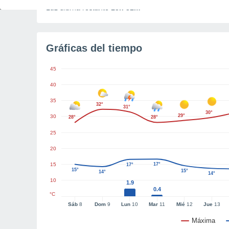
Luz diurna restante
13h 31m
Gráficas del tiempo
45
40
35
32°
31°
30°
29°
30
28°
28°
25
20
15
17°
17°
15°
15°
14°
14°
10
1.9
0.4
°C
Sáb
8
Dom
9
Lun
10
Mar
11
Mié
12
Jue
13
Máxima