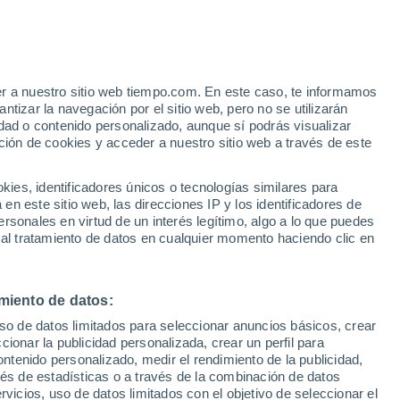
Parte de nieve
Pistas abiertas
Remontes
0 / 8
0 / 6
er a nuestro sitio web tiempo.com. En este caso, te informamos
h
Km esquiables
Nieve
tizar la navegación por el sitio web, pero no se utilizarán
0 / 8
0 cm
dad o contenido personalizado, aunque sí podrás visualizar
ción de cookies y acceder a nuestro sitio web a través de este
ias
es, identificadores únicos o tecnologías similares para
n este sitio web, las direcciones IP y los identificadores de
rsonales en virtud de un interés legítimo, algo a lo que puedes
e nubosidad
Radar de lluvia
Satélites
Modelos
 al tratamiento de datos en cualquier momento haciendo clic en
miento de datos:
Martes
Miércoles
Jueves
Viernes
uso de datos limitados para seleccionar anuncios básicos, crear
11 Ago
12 Ago
13 Ago
14 Ago
ccionar la publicidad personalizada, crear un perfil para
ontenido personalizado, medir el rendimiento de la publicidad,
vés de estadísticas o a través de la combinación de datos
rvicios, uso de datos limitados con el objetivo de seleccionar el
60%