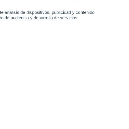
0.4 l/m²
28°
/
17°
29°
/
15°
30°
/
14°
31°
/
14°
e análisis de dispositivos, publicidad y contenido
n de audiencia y desarrollo de servicios.
-
29
km/h
10
-
33
km/h
9
-
30
km/h
7
-
27
km/h
gosto
uboso
Sur
1 Bajo
6
-
18 km/h
FPS:
no
Sur
2 Bajo
5
-
18 km/h
FPS:
no
Sur
3 Medio
3
-
17 km/h
FPS:
6-10
Este
5 Medio
2
-
16 km/h
FPS:
6-10