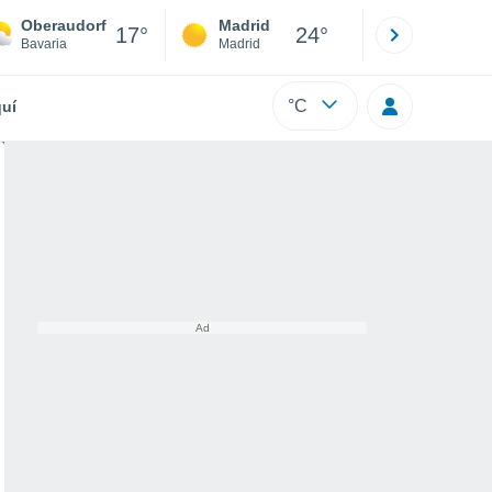
Oberaudorf
Madrid
Barcelona
17°
24°
Bavaria
Madrid
Barcelona
°C
uí