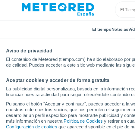
El tiempo
Noticias
Ví
Aviso de privacidad
El contenido de Meteored (tiempo.com) ha sido elaborado por pr
de calidad. Puedes acceder a este sitio web mediante las sigui
Aceptar cookies y acceder de forma gratuita
Inicio
Alemania
Baviera
Oberaudorf
La publicidad digital personalizada, basada en la información r
financiar nuestra actividad para seguir ofreciéndote contenido c
El Tiempo en Oberaudo
Pulsando el botón "Aceptar y continuar", puedes acceder a la w
nuestras o de nuestros socios, que nos permiten el seguimiento
07:39
Sábado
desarrollar un perfil específico para mostrarte publicidad y co
más información en nuestra
Política de Cookies
y retirar en cu
Configuración de cookies
que aparece disponible en el pie de n
Parcialmente nuboso