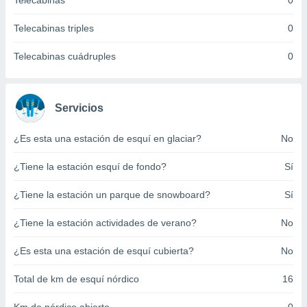
Telecabinas
0
ento u
Telecabinas triples
0
 de datos
er momento
Telecabinas cuádruples
0
ic en
o en
 Cookies
en
Servicios
eb.
¿Es esta una estación de esquí en glaciar?
No
y
socios
¿Tiene la estación esquí de fondo?
Sí
el
to de
¿Tiene la estación un parque de snowboard?
Sí
¿Tiene la estación actividades de verano?
No
la
 en un
 y/o acceder
¿Es esta una estación de esquí cubierta?
No
 de datos
ara
Total de km de esquí nórdico
16
 anuncios
ar perfiles