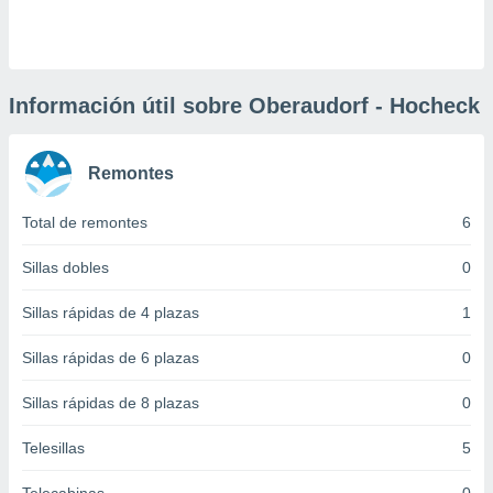
 botón
.
nto,
Información útil sobre Oberaudorf - Hocheck
cios
kies,
Remontes
ores únicos
as similares
nar,
Total de remontes
6
rocesar
onales como
Sillas dobles
0
 este sitio
recciones IP
Sillas rápidas de 4 plazas
1
ficadores de
 posible
Sillas rápidas de 6 plazas
0
s
 traten tus
Sillas rápidas de 8 plazas
0
nales en
 interés
go a lo que
Telesillas
5
nerte. Para
retirar su