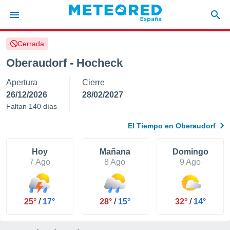
Cerrada
privacidad
Oberaudorf - Hocheck
o de
tiempo.com)
Apertura
Cierre
borado por
es para
26/12/2026
28/02/2027
ue la
Faltan 140 días
 que se
e calidad.
El Tiempo en Oberaudorf
eder a este
ediante las
opciones:
Hoy
Mañana
Domingo
7 Ago
8 Ago
9 Ago
ookies y
e forma
25°
/
17°
28°
/
15°
32°
/
14°
d digital
ada, basada
mación