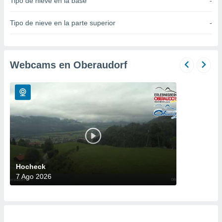
Tipo de nieve en la base
-
do en
 mismo.
Tipo de nieve en la parte superior
-
sultar más
 en nuestra
 Cookies
y
ualquier
Webcams en Oberaudorf
ento
 botón
ación de
kies
 disponible
e nuestra
.
IVAMENTE,
Hocheck
7 Ago 2026
as
 a cookies
 no aceptar
ón de