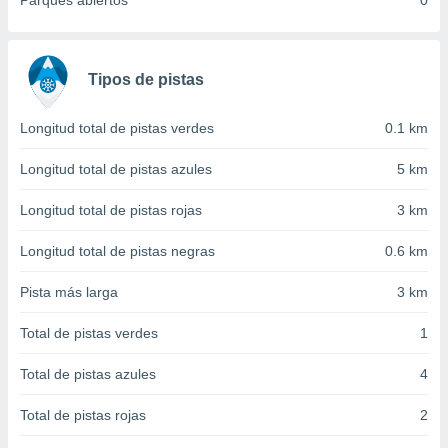
Parques abiertos
0
 seleccionar
o.
calización
precisa e
Tipos de pistas
ión mediante
, publicidad
Longitud total de pistas verdes
0.1 km
dos,
Longitud total de pistas azules
5 km
 publicidad
,
Longitud total de pistas rojas
3 km
ón de
 desarrollo
Longitud total de pistas negras
0.6 km
s.
Pista más larga
3 km
tros 1199
ios
Total de pistas verdes
1
Total de pistas azules
4
Total de pistas rojas
2