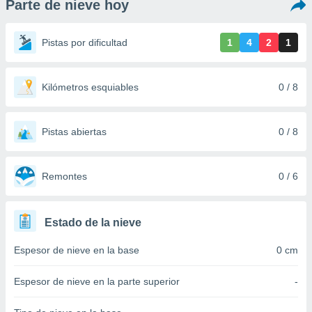
Parte de nieve hoy
ediante
ecnologías
nos permite
Pistas por dificultad
1
4
2
1
estra
ara seguir
e contenido
stándares
Kilómetros esquiables
0 / 8
ACEPTAR
sin coste.
Y
CONTINUAR
 botón
continuar",
Pistas abiertas
0 / 8
der a la
CONFIGURACIÓN
ndo la
 de todas
Remontes
0 / 6
, ya sean
de nuestros
 nos
Estado de la nieve
 y análisis
Espesor de nieve en la base
0 cm
tamiento en
b, así como
un perfil
Espesor de nieve en la parte superior
-
para
ublicidad y