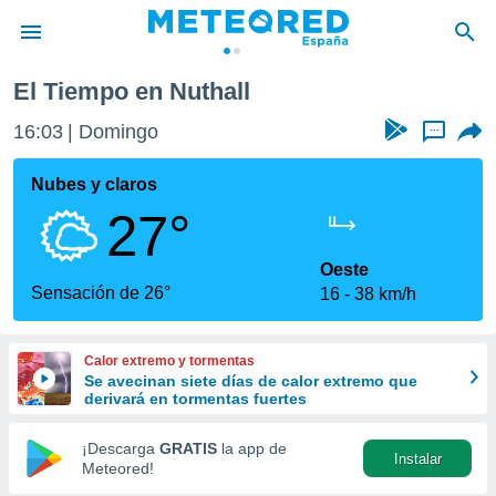
El Tiempo en Nuthall
privacidad
16:03
Domingo
...
o de
tiempo.com)
borado por
Nubes y claros
es para
27°
ue la
 que se
e calidad.
Oeste
eder a este
Sensación de 26°
16
38 km/h
ediante las
opciones:
Calor extremo y tormentas
ookies y
Se avecinan siete días de calor extremo que
e forma
derivará en tormentas fuertes
d digital
¡Descarga
GRATIS
la app de
Instalar
ada, basada
Meteored!
mación