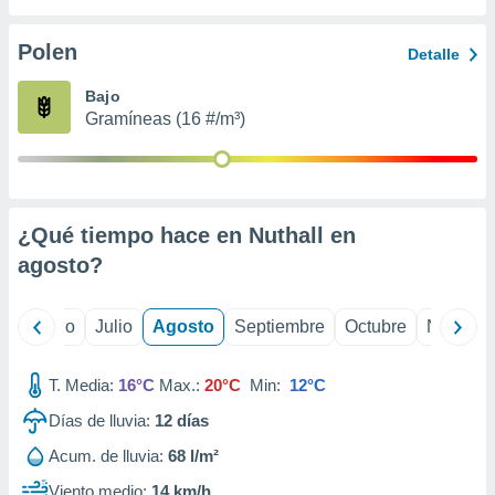
 seleccionar
o.
Polen
Detalle
calización
precisa e
Bajo
ión mediante
Gramíneas (16 #/m³)
, publicidad
dos,
 publicidad
,
¿Qué tiempo hace en Nuthall en
ón de
agosto
?
 desarrollo
s.
tros 1199
yo
Junio
Julio
Agosto
Septiembre
Octubre
Noviemb
ios
T. Media:
16°C
Max.:
20°C
Min:
12°C
Días de lluvia:
12
días
Acum. de lluvia:
68 l/m²
Viento medio:
14 km/h