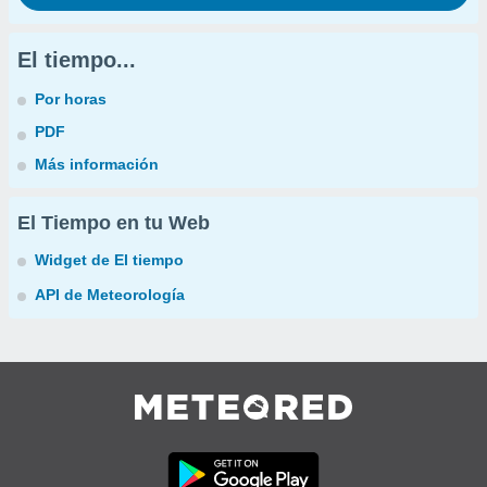
El tiempo...
Por horas
PDF
Más información
El Tiempo en tu Web
Widget de El tiempo
API de Meteorología