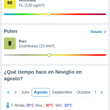
Moderada
 seleccionar
50
o.
O₃ (130 µg/m³)
calización
precisa e
ión mediante
Polen
, publicidad
Detalle
dos,
Bajo
 publicidad
Gramíneas (15 #/m³)
,
ón de
 desarrollo
s.
¿Qué tiempo hace en Noviglio en
tros 1199
ios
agosto
?
yo
Junio
Julio
Agosto
Septiembre
Octubre
Noviemb
T. Media:
25°C
Max.:
30°C
Min:
20°C