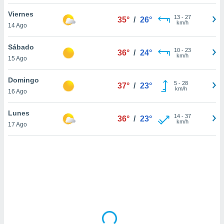
uedes
uestro sitio
Viernes
13
-
27
35°
/
26°
.com. En
km/h
14 Ago
te
 de que
Sábado
talarán
10
-
23
36°
/
24°
km/h
15 Ago
e sean
para
a
Domingo
5
-
28
37°
/
23°
por el sitio
km/h
16 Ago
o se
cookies para
Lunes
14
-
37
36°
/
23°
km/h
17 Ago
nto ni para
licidad o
ado, aunque
sualizar
general no
ada. Puedes
 instalación
y acceder a
io web a
ste abono