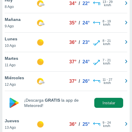
13
-
29
34°
/
22°
km/h
8 Ago
do en
 mismo.
sultar más
Mañana
8
-
19
35°
/
24°
 en nuestra
km/h
9 Ago
 Cookies
y
ualquier
Lunes
8
-
21
36°
/
23°
km/h
10 Ago
ento
 botón
ación de
Martes
7
-
21
37°
/
24°
kies
km/h
11 Ago
 disponible
e nuestra
Miércoles
11
-
27
.
37°
/
26°
km/h
12 Ago
IVAMENTE,
¡Descarga
GRATIS
la app de
Instalar
Meteored!
as
 a cookies
Jueves
 no aceptar
9
-
24
36°
/
25°
km/h
13 Ago
ón de