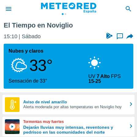
El Tiempo en Noviglio
privacidad
15:10
Sábado
...
o de
tiempo.com)
borado por
Nubes y claros
es para
33°
ue la
 que se
e calidad.
UV
7 Alto
FPS
eder a este
Sensación de 33°
15-25
ediante las
opciones:
ookies y
Aviso de nivel amarillo
Alerta moderada por altas temperaturas en Noviglio hoy
e forma
d digital
Tormentas muy fuertes
ada, basada
Dejarán lluvias muy intensas, reventones y
pedrisco en las comunidades del norte
mación