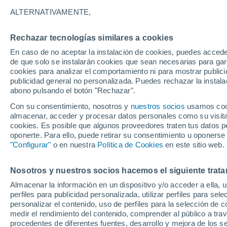
31°
ALTERNATIVAMENTE,
Rechazar tecnologías similares a cookies
Noroeste
En caso de no aceptar la instalación de cookies, puedes acced
Sensación de 30°
24
-
52 km
de que solo se instalarán cookies que sean necesarias para garan
cookies para analizar el comportamiento ni para mostrar publici
publicidad general no personalizada. Puedes rechazar la instala
abono pulsando el botón "Rechazar".
Previsión para el eclipse
Samuel Biener avisa de posibles tormentas y
Con su consentimiento, nosotros y
nuestros socios
usamos cooki
un domo de calor en España
almacenar, acceder y procesar datos personales como su visita e
cookies. Es posible que algunos proveedores traten tus datos pe
El Tiempo 1 - 7 días
Por horas
Actualidad
Mapa d
oponerte. Para ello, puede retirar su consentimiento u oponerse
"Configurar"
o en nuestra
Política de Cookies
en este sitio web.
Nosotros y nuestros socios hacemos el siguiente trata
Mañana
Sábado
D
Hoy
Almacenar la información en un dispositivo y/o acceder a ella, 
7 Ago
8 Ago
6 Ago
perfiles para publicidad personalizada, utilizar perfiles para sele
personalizar el contenido, uso de perfiles para la selección de c
medir el rendimiento del contenido, comprender al público a tra
procedentes de diferentes fuentes, desarrollo y mejora de los se
80%
40%