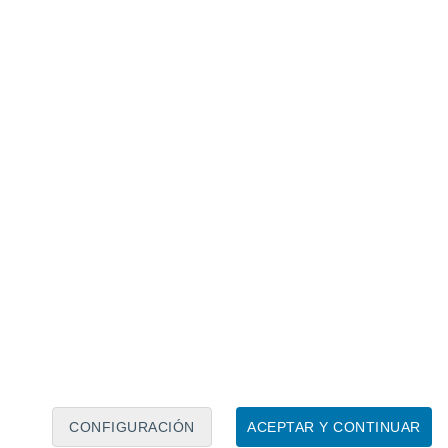
Calendario lunar
Lun
Mar
Mié
Jue
Vie
Sáb
Dom
6
7
8
9
10
11
12
13
14
15
16
17
18
19
CONFIGURACIÓN
ACEPTAR Y CONTINUAR