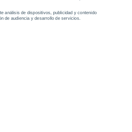
0.2 l/m²
0.9 l/m²
32°
/
19°
30°
/
20°
26°
/
16°
33°
/
17°
e análisis de dispositivos, publicidad y contenido
n de audiencia y desarrollo de servicios.
-
44
km/h
15
-
27
km/h
20
-
39
km/h
18
-
33
km/h
y
, 6 de agosto
s
Noroeste
2 Bajo
°
24
-
52 km/h
FPS:
no
Noroeste
1 Bajo
°
21
-
44 km/h
FPS:
no
Noroeste
0 Bajo
°
15
-
38 km/h
FPS:
no
do
Noroeste
0 Bajo
°
9
-
26 km/h
FPS:
no