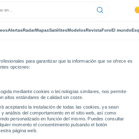
deos
Alertas
Radar
Mapas
Satélites
Modelos
Revista
Foro
El mundo
Esq
ofesionales para garantizar que la información que se ofrece es
entes opciones:
na
ecogida mediante cookies o tecnologías similares, nos permite
on altos estándares de calidad sin coste.
radina - MS
eb aceptando la instalación de todas las cookies, ya sean
 y análisis del comportamiento en el sitio web, así como
...
ntenido personalizado en función del mismo. Puedes consultar
alquier momento el consentimiento pulsando el botón
Por horas
uestra página web.
Intervalos nubosos en las
próximas horas