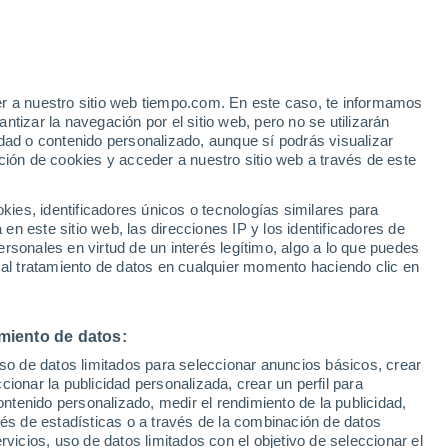
Aviso de nivel amarillo
Alerta moderada por otros en Nova
Andradina hoy
er a nuestro sitio web tiempo.com. En este caso, te informamos
/h
tizar la navegación por el sitio web, pero no se utilizarán
dad o contenido personalizado, aunque sí podrás visualizar
ción de cookies y acceder a nuestro sitio web a través de este
 de
es, identificadores únicos o tecnologías similares para
n este sitio web, las direcciones IP y los identificadores de
rsonales en virtud de un interés legítimo, algo a lo que puedes
e nubosidad
Radar de lluvia
Satélites
Modelos
 al tratamiento de datos en cualquier momento haciendo clic en
miento de datos:
omingo
Lunes
Martes
Miércoles
uso de datos limitados para seleccionar anuncios básicos, crear
9 Ago
10 Ago
11 Ago
12 Ago
ccionar la publicidad personalizada, crear un perfil para
ontenido personalizado, medir el rendimiento de la publicidad,
vés de estadísticas o a través de la combinación de datos
rvicios, uso de datos limitados con el objetivo de seleccionar el
80%
80%