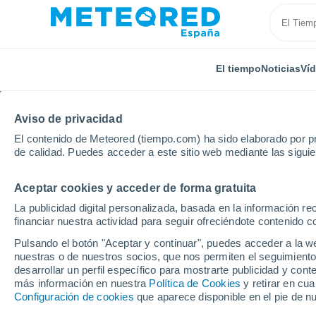
El tiempo
Noticias
Ví
Aviso de privacidad
El contenido de Meteored (tiempo.com) ha sido elaborado por pr
de calidad. Puedes acceder a este sitio web mediante las sigui
Aceptar cookies y acceder de forma gratuita
Inicio
Brasil
Mato Grosso Do Sul
Nova Andradi
La publicidad digital personalizada, basada en la información r
financiar nuestra actividad para seguir ofreciéndote contenido c
El Tiempo en Nova And
Pulsando el botón "Aceptar y continuar", puedes acceder a la w
nuestras o de nuestros socios, que nos permiten el seguimiento
15:21
Jueves
desarrollar un perfil específico para mostrarte publicidad y co
más información en nuestra
Política de Cookies
y retirar en cu
Configuración de cookies
que aparece disponible en el pie de n
Nubes y claros