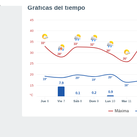
Gráficas del tiempo
45
40
35
33°
33°
32°
30°
30
28°
26°
25
20
20°
20°
19°
19°
7.9
15
16°
0.9
0.2
0.1
°C
Jue
6
Vie
7
Sáb
8
Dom
9
Lun
10
Mar
11
Máxima