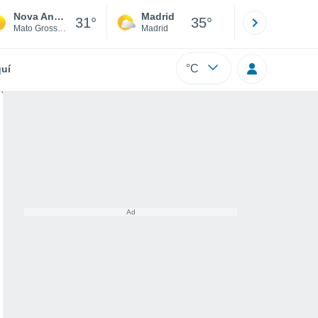
Nova Andradina
Madrid
Barcelona
31°
35°
Mato Grosso Do Sul
Madrid
Barcelona
°C
uí