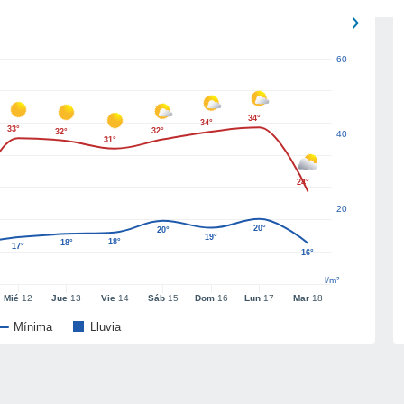
60
34°
34°
33°
32°
32°
40
31°
24°
20
20°
20°
19°
18°
18°
17°
16°
l/m²
Mié
12
Jue
13
Vie
14
Sáb
15
Dom
16
Lun
17
Mar
18
Mínima
Lluvia