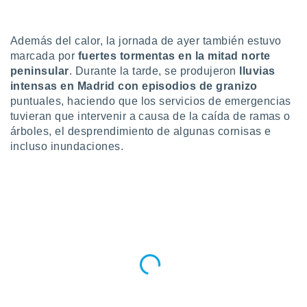
do en
 mismo.
Además del calor, la jornada de ayer también estuvo
sultar más
marcada por
fuertes tormentas en la mitad norte
 en nuestra
 Cookies
y
peninsular
. Durante la tarde, se produjeron
lluvias
ualquier
intensas en Madrid con episodios de granizo
puntuales, haciendo que los servicios de emergencias
ento
tuvieran que intervenir a causa de la caída de ramas o
 botón
árboles, el desprendimiento de algunas cornisas e
ación de
incluso inundaciones.
kies
 disponible
e nuestra
.
IVAMENTE,
as
 a cookies
 no aceptar
ón de