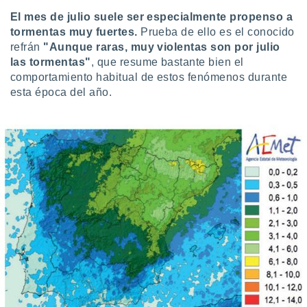
 botón
El mes de julio suele ser especialmente propenso a
.
tormentas muy fuertes.
Prueba de ello es el conocido
refrán
"Aunque raras, muy violentas son por julio
nto,
las tormentas"
, que resume bastante bien el
comportamiento habitual de estos fenómenos durante
cios
esta época del año.
kies,
ores únicos
as similares
nar,
rocesar
onales como
 este sitio
recciones IP
ficadores de
 posible
s
 traten tus
nales en
 interés
go a lo que
nerte. Para
retirar su