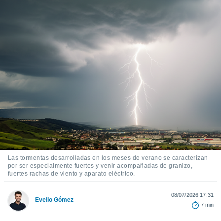
ediante
ecnologías
nos permite
estra
ara seguir
e contenido
stándares
ACEPTAR
sin coste.
Y
CONTINUAR
 botón
continuar",
der a la
CONFIGURACIÓN
ndo la
 de todas
, ya sean
de nuestros
 nos
Las tormentas desarrolladas en los meses de verano se caracterizan
por ser especialmente fuertes y venir acompañadas de granizo,
 y análisis
fuertes rachas de viento y aparato eléctrico.
tamiento en
b, así como
08/07/2026 17:31
un perfil
Evelio Gómez
para
7 min
ublicidad y