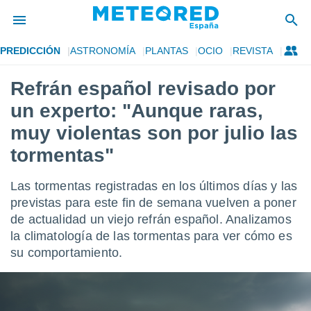
PREDICCIÓN
ASTRONOMÍA
PLANTAS
OCIO
REVISTA
privacidad
Refrán español revisado por
o de
tiempo.com)
un experto: "Aunque raras,
borado por
es para
muy violentas son por julio las
ue la
tormentas"
 que se
e calidad.
eder a este
Las tormentas registradas en los últimos días y las
ediante las
previstas para este fin de semana vuelven a poner
opciones:
de actualidad un viejo refrán español. Analizamos
ookies y
la climatología de las tormentas para ver cómo es
e forma
su comportamiento.
d digital
ada, basada
mación