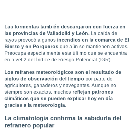
uedes
uestro sitio
.com. En
te
 de que
Las tormentas también descargaron con fuerza en
talarán
las provincias de Valladolid y León.
La caída de
e sean
rayos provocó algunos
incendios en la comarca de El
para
Bierzo y en Porqueros
que aún se mantienen activos.
a
por el sitio
Preocupa especialmente este último que se encuentra
o se
en nivel 2 del Índice de Riesgo Potencial (IGR).
cookies para
Los refranes meteorológicos son el resultado de
nto ni para
siglos de observación del tiempo
por parte de
licidad o
agricultores, ganaderos y navegantes. Aunque no
siempre son exactos, muchos
reflejan patrones
ado, aunque
sualizar
climáticos que se pueden explicar hoy en día
general no
gracias a la meteorología
.
ada. Puedes
 instalación
La climatología confirma la sabiduría del
y acceder a
refranero popular
io web a
ste abono