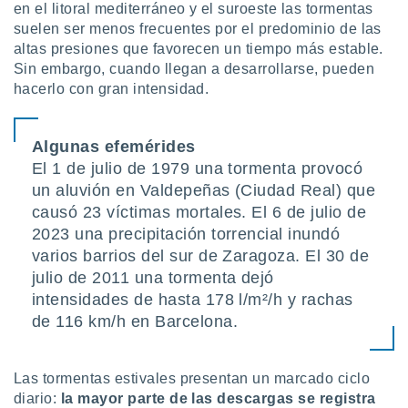
 seleccionar
en el litoral mediterráneo y el suroeste las tormentas
o.
suelen ser menos frecuentes por el predominio de las
calización
altas presiones que favorecen un tiempo más estable.
precisa e
Sin embargo, cuando llegan a desarrollarse, pueden
ión mediante
hacerlo con gran intensidad.
, publicidad
Algunas efemérides
dos,
El 1 de julio de 1979 una tormenta provocó
 publicidad
,
un aluvión en Valdepeñas (Ciudad Real) que
ón de
causó 23 víctimas mortales. El 6 de julio de
 desarrollo
2023 una precipitación torrencial inundó
s.
varios barrios del sur de Zaragoza. El 30 de
tros 1199
julio de 2011 una tormenta dejó
ios
intensidades de hasta 178 l/m²/h y rachas
de 116 km/h en Barcelona.
Las tormentas estivales presentan un marcado ciclo
diario:
la mayor parte de las descargas se registra