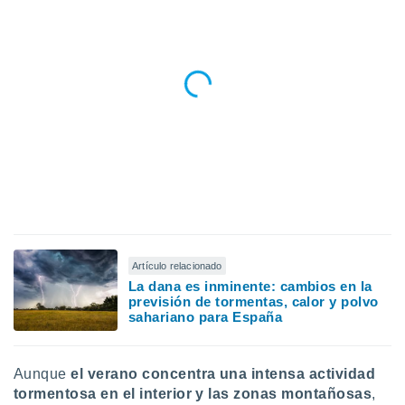
idad
a, utilizar
a
 la
da, crear un
personalizar
o, uso de
a la
e contenido
do, medir el
 de la
medir el
 del
 comprender
Artículo relacionado
 través de
La dana es inminente: cambios en la
s o a través
previsión de tormentas, calor y polvo
nación de
sahariano para España
edentes de
fuentes,
y mejora de
os, uso de
Aunque
el verano concentra una intensa actividad
ados con el
tormentosa en el interior y las zonas montañosas
,