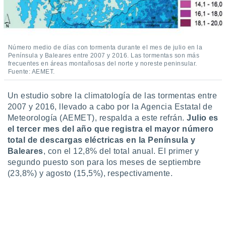
ento u
 de datos
er momento
ic en
Número medio de días con tormenta durante el mes de julio en la
o en
Península y Baleares entre 2007 y 2016. Las tormentas son más
frecuentes en áreas montañosas del norte y noreste peninsular.
Fuente: AEMET.
 Cookies
en
eb.
Un estudio sobre la climatología de las tormentas entre
y
2007 y 2016, llevado a cabo por la Agencia Estatal de
socios
Meteorología (AEMET), respalda a este refrán.
Julio es
el
el tercer mes del año que registra el mayor número
total de descargas eléctricas en la Península y
to de
Baleares
, con el 12,8% del total anual. El primer y
segundo puesto son para los meses de septiembre
la
(23,8%) y agosto (15,5%), respectivamente.
 en un
 y/o acceder
 de datos
ara
 anuncios
ar perfiles