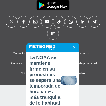
Contacto
Sobre nosotros
FAQ
Términos de uso
La NOAA se
mantiene
Cookies
Política de privacidad
Configuración de privacidad
firme en su
© 2026 Meteored. Todos los derechos reservados
pronóstico:
se espera una
temporada de
huracanes
más tranquila
de lo habitual