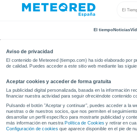
El tiempo
Noticias
Ví
TODAS
ACTUALIDAD
CIENCIA
PREDICCIÓN
ASTR
Aviso de privacidad
El contenido de Meteored (tiempo.com) ha sido elaborado por pr
de calidad. Puedes acceder a este sitio web mediante las sigui
Aceptar cookies y acceder de forma gratuita
La publicidad digital personalizada, basada en la información r
financiar nuestra actividad para seguir ofreciéndote contenido c
Inicio
Noticias
Predicción
¿Cuándo llegarán el f
Pulsando el botón "Aceptar y continuar", puedes acceder a la w
nuestras o de nuestros socios, que nos permiten el seguimiento
desarrollar un perfil específico para mostrarte publicidad y co
¿Cuándo llegarán el frí
más información en nuestra
Política de Cookies
y retirar en cu
Configuración de cookies
que aparece disponible en el pie de n
España? El modelo de 