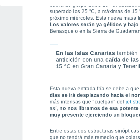
caerá de golpe unos 10 °C
: pasarem
superado los 25 °C, a máximas de 15
próximo miércoles. Esta nueva masa fr
Los valores serán ya gélidos y baj
Benasque o en la Sierra de Guadarra
En las Islas Canarias
también 
anticiclón con una
caída de la
15 °C en Gran Canaria y Teneri
Esta nueva entrada fría se debe a qu
días se irá desplazando hacia el no
más intensas que "cuelgan" del
jet st
así,
no nos libramos de esa potente 
muy presente ejerciendo un bloqueo 
Entre estas dos estructuras sinóptica
que no tendrá más remedio que colarse