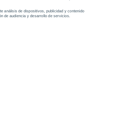
e análisis de dispositivos, publicidad y contenido
n de audiencia y desarrollo de servicios.
 temperaturas bastante más bajas de lo normal. Aquí se ven las
 superficie.
17:45
6 min
anillo de San Martín, que ha dejado
ndo fondo. Los días 11, 12 y 13 han sido
do récords de calor desde al menos