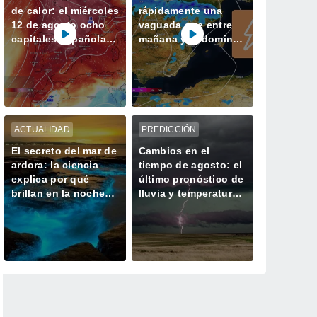
de calor: el miércoles
rápidamente una
12 de agosto ocho
vaguada que entre
capitales españolas
mañana y el domingo
podrían alcanzar los
dejará tormentas con
40 ºC
lluvias fuertes y
granizo en España
ACTUALIDAD
PREDICCIÓN
El secreto del mar de
Cambios en el
ardora: la ciencia
tiempo de agosto: el
explica por qué
último pronóstico de
brillan en la noche
lluvia y temperaturas
las playas de Galicia
del modelo europeo
en Meteored