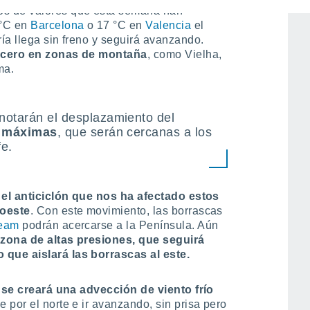
os de valores que esta semana han
 °C en
Barcelona
o 17 °C en
Valencia
el
ía llega sin freno y seguirá avanzando.
o cero en zonas de montaña
, como Vielha,
ma.
notarán el desplazamiento del
s máximas
, que serán cercanas a los
fe.
e
el anticiclón que nos ha afectado estos
roeste
. Con este movimiento, las borrascas
ream
podrán acercarse a la Península. Aún
zona de altas presiones, que seguirá
que aislará las borrascas al este.
s
se creará una advección de viento frío
 por el norte e ir avanzando, sin prisa pero