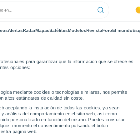
deos
Alertas
Radar
Mapas
Satélites
Modelos
Revista
Foro
El mundo
Esq
ONOMÍA
PLANTAS
OCIO
REVISTA
ofesionales para garantizar que la información que se ofrece es
entes opciones:
ecogida mediante cookies o tecnologías similares, nos permite
on altos estándares de calidad sin coste.
río invernal y la nieve a España? El modelo de referencia en Meteored
eb aceptando la instalación de todas las cookies, ya sean
 y análisis del comportamiento en el sitio web, así como
ntenido personalizado en función del mismo. Puedes consultar
o invernal y la nieve a
alquier momento el consentimiento pulsando el botón
uestra página web.
referencia en Meteored