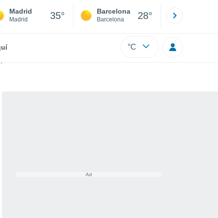
Madrid
Barcelona
Sevilla
35°
28°
Madrid
Barcelona
Sevilla
°C
uí
 apuesta por este día