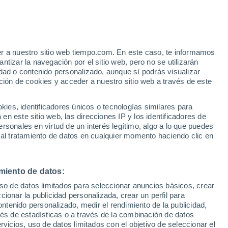
ras contadas: llega una nueva intrusión fría
de golpe. Y eso no es todo: también
er a nuestro sitio web tiempo.com. En este caso, te informamos
tizar la navegación por el sitio web, pero no se utilizarán
dad o contenido personalizado, aunque sí podrás visualizar
ción de cookies y acceder a nuestro sitio web a través de este
es, identificadores únicos o tecnologías similares para
n este sitio web, las direcciones IP y los identificadores de
rsonales en virtud de un interés legítimo, algo a lo que puedes
 al tratamiento de datos en cualquier momento haciendo clic en
miento de datos:
uso de datos limitados para seleccionar anuncios básicos, crear
ccionar la publicidad personalizada, crear un perfil para
ontenido personalizado, medir el rendimiento de la publicidad,
vés de estadísticas o a través de la combinación de datos
rvicios, uso de datos limitados con el objetivo de seleccionar el