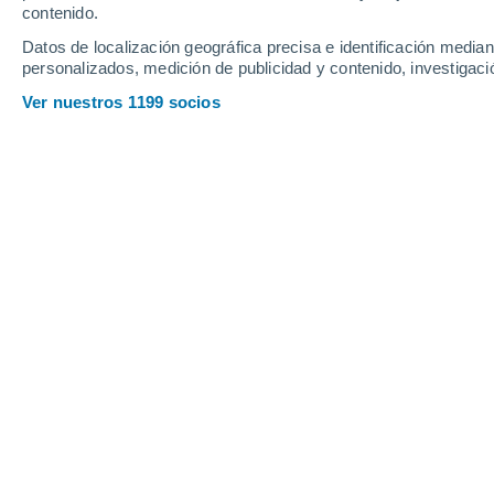
contenido.
Datos de localización geográfica precisa e identificación mediant
personalizados, medición de publicidad y contenido, investigació
Ver nuestros 1199 socios
En la jornada del martes tendremos una masa de aire con
anomalías a 1500 metros de altitud, esto tendrá reflejo en
Cintia Cepero
16/11/2023 
Se ve luz al final del túnel y este ver
temperaturas de más de 30 ºC, va toca
los más cálidos de noviembre,
batien
1950
, cuando hay registros.