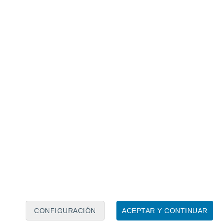
odos prevén la llegada de una
ana que viene
.
 cambiar y
a partir del lunes irá
ía hacia la península ibérica
. Esta nueva
peninsular y
afectará primero a los
ica y al País Vasco
. Viene directamente
dejando valores de 6 °C en Bruselas o 7 °C
l cambio de tiempo en España: un gran
jo de aire gélido traerá días de pleno
no
CONFIGURACIÓN
ACEPTAR Y CONTINUAR
 la semana que viene y la temperatura