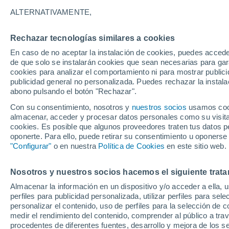
apuesta por este día
ALTERNATIVAMENTE,
El veranillo de San Martín tiene las ho
Rechazar tecnologías similares a cookies
que hará bajar los termómetros 10 °C 
En caso de no aceptar la instalación de cookies, puedes acced
de que solo se instalarán cookies que sean necesarias para garan
vuelven las nevadas y las heladas.
cookies para analizar el comportamiento ni para mostrar publici
publicidad general no personalizada. Puedes rechazar la instala
abono pulsando el botón "Rechazar".
Con su consentimiento, nosotros y
nuestros socios
usamos cooki
almacenar, acceder y procesar datos personales como su visita e
cookies. Es posible que algunos proveedores traten tus datos pe
oponerte. Para ello, puede retirar su consentimiento u oponerse
"Configurar"
o en nuestra
Política de Cookies
en este sitio web.
Nosotros y nuestros socios hacemos el siguiente trata
Almacenar la información en un dispositivo y/o acceder a ella, 
perfiles para publicidad personalizada, utilizar perfiles para sele
personalizar el contenido, uso de perfiles para la selección de c
medir el rendimiento del contenido, comprender al público a tra
procedentes de diferentes fuentes, desarrollo y mejora de los se