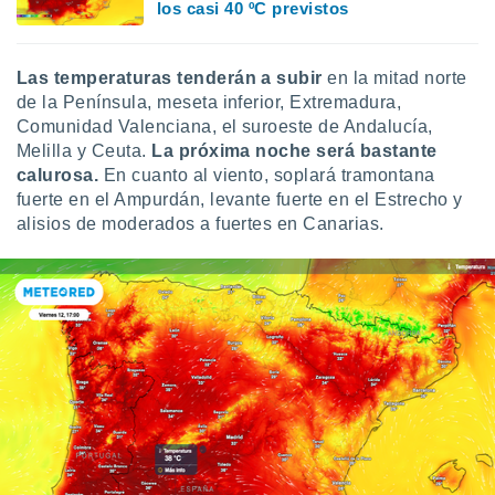
 seleccionar
los casi 40 ºC previstos
o.
calización
Las temperaturas tenderán a subir
en la mitad norte
precisa e
ión mediante
de la Península, meseta inferior, Extremadura,
Comunidad Valenciana, el suroeste de Andalucía,
, publicidad
Melilla y Ceuta.
La próxima noche será bastante
calurosa.
En cuanto al viento, soplará tramontana
dos,
fuerte en el Ampurdán, levante fuerte en el Estrecho y
 publicidad
alisios de moderados a fuertes en Canarias.
,
ón de
 desarrollo
s.
tros 1199
ios