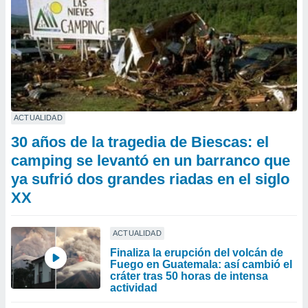
ACTUALIDAD
30 años de la tragedia de Biescas: el
camping se levantó en un barranco que
ya sufrió dos grandes riadas en el siglo
XX
ACTUALIDAD
Finaliza la erupción del volcán de
Fuego en Guatemala: así cambió el
cráter tras 50 horas de intensa
actividad