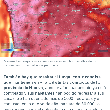
 botón
.
nto,
cios
kies,
ores únicos
as similares
nar,
rocesar
onales como
Mañana las temperaturas también serán mucho más altas de lo
 este sitio
habitual en zonas del norte peninsular.
recciones IP
ficadores de
 posible
También hay que resaltar el fuego
,
con incendios
s
que mantienen en vilo a distintas comarcas de la
 traten tus
provincia de
Huelva
, aunque afortunadamente ya está
nales en
controlado y sus habitantes han podido regresar a sus
 interés
casas. Se han quemado más de 5000 hectáreas y en
go a lo que
conjunto, en lo que va de año, han ardido 30.000, lo
nerte. Para
retirar su
que supone más del doble de lo que el año pasado a