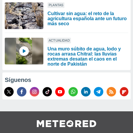
PLANTAS
Cultivar sin agua: el reto de la
agricultura española ante un futuro
más seco
ACTUALIDAD
Una muro súbito de agua, lodo y
rocas arrasa Chitral: las lluvias
extremas desatan el caos en el
norte de Pakistán
Síguenos