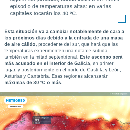
uedes
episodio de temperaturas altas: en varias
uestro sitio
.com. En
capitales tocarán los 40 ºC.
te
 de que
talarán
Esta situación va a cambiar notablemente de cara a
e sean
los próximos días
debido a la entrada de una masa
para
de aire cálido
, procedente del sur, que hará que las
a
temperaturas experimenten una notable subida
por el sitio
o se
también en la mitad septentrional.
Este ascenso será
cookies para
más acusado en el interior de Galicia
, en primer
lugar, y posteriormente en el norte de Castilla y León,
nto ni para
Asturias y Cantabria. Esas regiones alcanzarán
licidad o
máximas de 30 ºC o más
.
ado, aunque
sualizar
general no
ada. Puedes
 instalación
y acceder a
io web a
ste abono