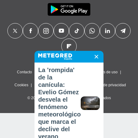
La 'rompida'
Contacto
Sobre nosotros
FAQ
Términos de uso
de la
canícula:
Cookies
Política de privacidad
Configuración de privacidad
Evelio Gómez
© 2026 Meteored. Todos los derechos reservados
desvela el
fenómeno
meteorológico
que marca el
declive del
verano