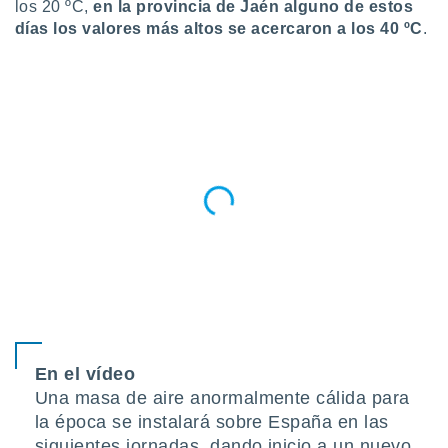
los 20 ºC,
en la provincia de Jaén alguno de estos
do en
días los valores más altos
se acercaron a los 40 ºC
.
 mismo.
sultar más
 en nuestra
 Cookies
y
ualquier
ento
 botón
ación de
kies
 disponible
e nuestra
.
IVAMENTE,
as
En el vídeo
 a cookies
Una masa de aire anormalmente cálida para
 no aceptar
la época se instalará sobre España en las
ón de
siguientes jornadas, dando inicio a un nuevo