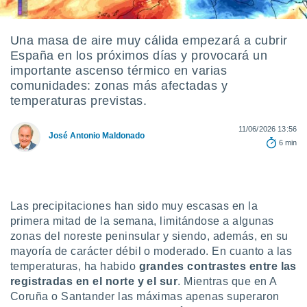
ediante
ecnologías
nos permite
Una masa de aire muy cálida empezará a cubrir
estra
España en los próximos días y provocará un
ara seguir
e contenido
importante ascenso térmico en varias
stándares
comunidades: zonas más afectadas y
ACEPTAR
sin coste.
temperaturas previstas.
Y
CONTINUAR
 botón
continuar",
11/06/2026 13:56
José Antonio Maldonado
der a la
6 min
CONFIGURACIÓN
ndo la
 de todas
, ya sean
de nuestros
Las precipitaciones han sido muy escasas en la
 nos
primera mitad de la semana, limitándose a algunas
 y análisis
zonas del noreste peninsular y siendo, además, en su
tamiento en
mayoría de carácter débil o moderado. En cuanto a las
b, así como
temperaturas, ha habido
grandes contrastes entre las
un perfil
registradas en el norte y el sur
. Mientras que en A
para
Coruña o Santander las máximas apenas superaron
ublicidad y