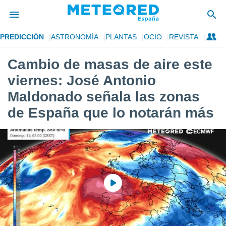
PREDICCIÓN
ASTRONOMÍA
PLANTAS
OCIO
REVISTA
privacidad
Cambio de masas de aire este
o de
tiempo.com)
viernes: José Antonio
borado por
es para
Maldonado señala las zonas
ue la
de España que lo notarán más
 que se
e calidad.
eder a este
ediante las
opciones:
ookies y
e forma
d digital
ada, basada
mación