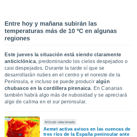
idad
a, utilizar
a
 la
Entre hoy y mañana subirán las
temperaturas más de 10 ºC en algunas
da, crear un
regiones
personalizar
o, uso de
a la
Este jueves la situación está siendo claramente
e contenido
anticiclónica
, predominando los cielos despejados o
do, medir el
 de la
casi despejados. Durante la tarde sí que se
medir el
desarrollarán nubes en el centro y el noreste de la
 del
Península, e incluso se puede producir
algún
 comprender
chubasco en la cordillera pirenaica
. En Canarias
 través de
también habrá algo más de nubosidad y se apreciará
s o a través
algo de calima en el sur peninsular.
nación de
edentes de
fuentes,
y mejora de
Artículo relacionado
os, uso de
Aemet activa avisos en las cuencas de
ados con el
tres ríos de la España peninsular ante