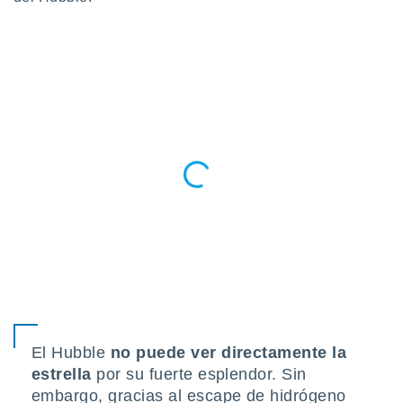
 botón
.
nto,
cios
kies,
ores únicos
as similares
nar,
rocesar
onales como
 este sitio
recciones IP
ficadores de
 posible
s
 traten tus
nales en
 interés
El Hubble
no puede ver directamente la
go a lo que
estrella
por su fuerte esplendor. Sin
nerte. Para
embargo, gracias al escape de hidrógeno
retirar su