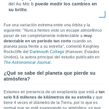
del Au Mic b
puede medir los cambios en
ento u
su brillo
.
 de datos
er momento
ic en
Fue una variación extrema entre una órbita y la
o en
siguiente: "Nunca hemos visto un escape atmosférico
pasar de ser completamente indetectable a
muy
 Cookies
en
eb.
detectable en un período tan corto
cuando un
planeta pasa frente a su estrella", comentó Keighley
y
Rockcliffe del
Dartmouth College
(Hanover, Estados
socios
Unidos), la autora principal del estudio publicado en
el
The Astronomical Journal
.
to de
¿Qué se sabe del planeta que pierde su
atmósfera?
la
 en un
 y/o acceder
Estamos en presencia de un exoplaneta que está a
tan
 de datos
solo 9,6 millones de kilómetros de su estrella
y que
ara
tiene 4 veces el diámetro de la Tierra, por lo que es
 anuncios
ar perfiles
normal que se esté evaporando su atmósfera, ya que