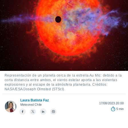
ediante
ecnologías
nos permite
estra
ara seguir
e contenido
stándares
ACEPTAR
sin coste.
Y
CONTINUAR
 botón
continuar",
der a la
CONFIGURACIÓN
ndo la
 de todas
, ya sean
Representación de un planeta cerca de la estrella Au Mic: debido a la
corta distancia entre ambos, el viento estelar aporta a las violentas
de nuestros
explosiones y al escape de la atmósfera planetaria. Créditos:
 nos
NASA/ESA/Joseph Olmsted (STScI).
 y análisis
Laura Batista Faz
tamiento en
17/08/2023 20:00
Meteored Chile
b, así como
5 min
un perfil
para
ublicidad y