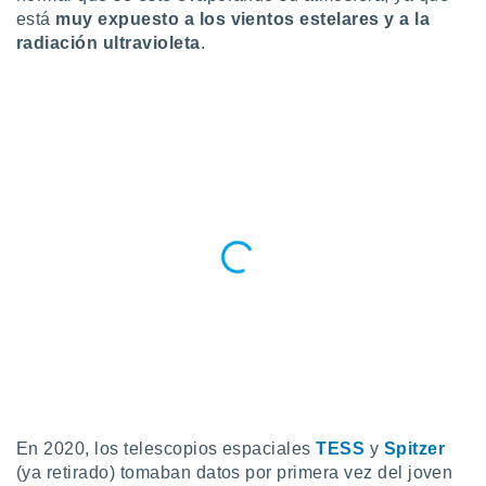
idad
está
muy expuesto a los vientos estelares y a la
a, utilizar
radiación ultravioleta
.
a
 la
da, crear un
personalizar
o, uso de
a la
e contenido
do, medir el
 de la
medir el
 del
 comprender
 través de
s o a través
nación de
edentes de
fuentes,
y mejora de
os, uso de
En 2020, los telescopios espaciales
TESS
y
Spitzer
ados con el
(ya retirado) tomaban datos por primera vez del joven