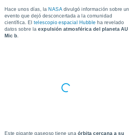
do en
Hace unos días, la
NASA
divulgó información sobre un
 mismo.
evento que dejó desconcertada a la comunidad
sultar más
científica. El
telescopio espacial Hubble
ha revelado
 en nuestra
datos sobre la
expulsión atmosférica del planeta AU
 Cookies
y
Mic b
.
ualquier
ento
 botón
ación de
kies
 disponible
e nuestra
.
IVAMENTE,
as
 a cookies
 no aceptar
ón de
Este gigante gaseoso tiene una
órbita cercana a su