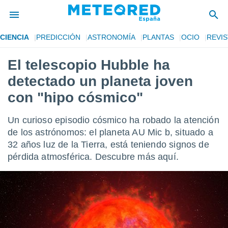
CIENCIA
PREDICCIÓN
ASTRONOMÍA
PLANTAS
OCIO
REVIS
privacidad
El telescopio Hubble ha
o de
tiempo.com)
detectado un planeta joven
borado por
es para
con "hipo cósmico"
ue la
 que se
Un curioso episodio cósmico ha robado la atención
e calidad.
eder a este
de los astrónomos: el planeta AU Mic b, situado a
ediante las
32 años luz de la Tierra, está teniendo signos de
opciones:
pérdida atmosférica. Descubre más aquí.
ookies y
e forma
d digital
ada, basada
mación