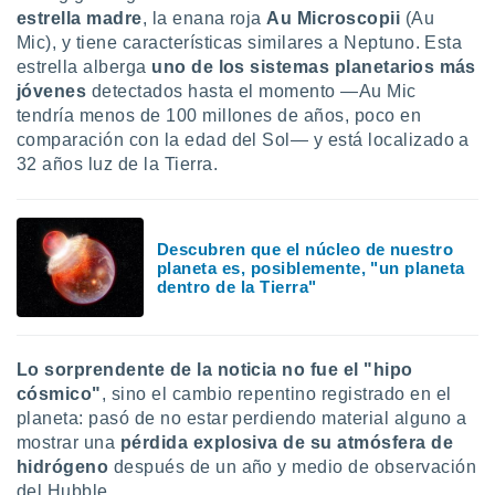
uedes
estrella madre
, la enana roja
Au Microscopii
(Au
uestro sitio
Mic), y tiene características similares a Neptuno. Esta
.com. En
estrella alberga
uno de los sistemas planetarios más
te
 de que
jóvenes
detectados hasta el momento —Au Mic
talarán
tendría menos de 100 millones de años, poco en
e sean
comparación con la edad del Sol— y está localizado a
para
32 años luz de la Tierra.
a
por el sitio
o se
cookies para
Descubren que el núcleo de nuestro
planeta es, posiblemente, "un planeta
nto ni para
dentro de la Tierra"
licidad o
ado, aunque
sualizar
Lo sorprendente de la noticia no fue el
"hipo
general no
cósmico"
, sino el cambio repentino registrado en el
ada. Puedes
planeta: pasó de no estar perdiendo material alguno a
 instalación
mostrar una
pérdida explosiva de su atmósfera de
y acceder a
hidrógeno
después de un año y medio de observación
io web a
ste abono
del Hubble.