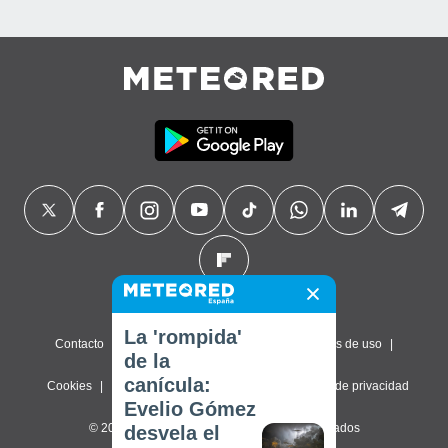
La 'rompida'
Contacto
Sobre nosotros
FAQ
Términos de uso
de la
canícula:
Cookies
Política de privacidad
Configuración de privacidad
Evelio Gómez
© 2026 Meteored. Todos los derechos reservados
desvela el