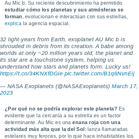
 seleccionar
Au Mic b. Su reciente descubrimiento ha permitido
o.
estudiar cómo los planetas y sus atmósferas se
calización
forman
, evolucionan e interactúan con sus estrellas,
precisa e
explica
la agencia espacial.
ión mediante
32 light-years from Earth, exoplanet AU Mic b is
, publicidad
shrouded in debris from its creation. A babe among
dos,
worlds at only ~20 million years old, the planet and
 publicidad
its star are a touchstone system, helping us
,
understand how stars and planets form. Lucky us!
ón de
https://t.co/34KNXfDGie
pic.twitter.com/B1q6NvnEij
 desarrollo
s.
— NASA Exoplanets (@NASAExoplanets)
March 17,
tros 1199
2023
ios
¿Por qué no se podría explorar este planeta?
Es
evidente que la cercanía a su estrella es un factor
determinante. Au Mic es una
enana roja con una
actividad más alta que la del Sol
: lanza llamaradas
estelares muy feroces, por lo que hace inhabitables los