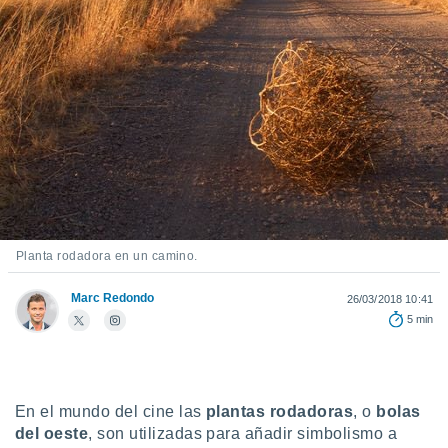
ediante
ecnologías
nos permite
estra
ara seguir
e contenido
stándares
ACEPTAR
sin coste.
Y
CONTINUAR
 botón
continuar",
der a la
CONFIGURACIÓN
ndo la
 de todas
Planta rodadora en un camino.
, ya sean
de nuestros
Marc Redondo
26/03/2018 10:41
 nos
5 min
 y análisis
tamiento en
b, así como
un perfil
En el mundo del cine las
plantas rodadoras
, o
bolas
para
del oeste
, son utilizadas para añadir simbolismo a
ublicidad y