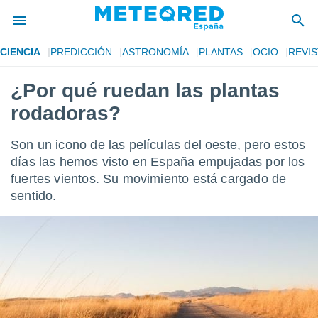
CIENCIA
PREDICCIÓN
ASTRONOMÍA
PLANTAS
OCIO
REVIS
privacidad
¿Por qué ruedan las plantas
o de
tiempo.com)
rodadoras?
borado por
es para
ue la
Son un icono de las películas del oeste, pero estos
 que se
días las hemos visto en España empujadas por los
e calidad.
fuertes vientos. Su movimiento está cargado de
eder a este
ediante las
sentido.
opciones:
ookies y
e forma
d digital
ada, basada
mación