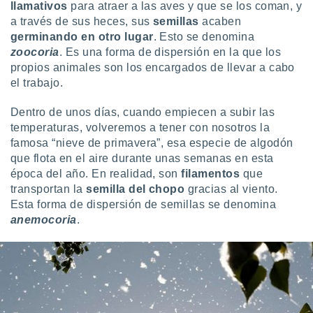
uedes
llamativos
para atraer a las aves y que se los coman, y
uestro sitio
a través de sus heces, sus
semillas
acaben
.com. En
germinando en otro lugar
. Esto se denomina
te
zoocoria
. Es una forma de dispersión en la que los
 de que
propios animales son los encargados de llevar a cabo
talarán
el trabajo.
e sean
para
a
Dentro de unos días, cuando empiecen a subir las
por el sitio
temperaturas, volveremos a tener con nosotros la
o se
famosa “nieve de primavera”, esa especie de algodón
cookies para
que flota en el aire durante unas semanas en esta
época del año. En realidad, son
filamentos
que
nto ni para
transportan la
semilla del chopo
gracias al viento.
licidad o
Esta forma de dispersión de semillas se denomina
ado, aunque
anemocoria
.
sualizar
general no
ada. Puedes
 instalación
y acceder a
io web a
ste abono