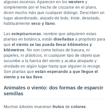
algunas escenas. Aparecen en los
western
y
do en
simplemente por el hecho de cruzarse en el plano,
 mismo.
dicen mucho más que cualquier diálogo. Describen un
sultar más
lugar abandonado, alejado de todo, triste, desolado,
 en nuestra
habitualmente
seco y llano
.
 Cookies
y
ualquier
Las
estepicursoras
, nombre que adquieren estas
ento
plantas en botánica, están
diseñadas
a propósito para
 botón
que
el viento se las pueda llevar kilómetros y
ación de
kilómetros
. No son como bolsas de basura, ni
kies
papeles, ni plásticos, ni cualquier tipo de objeto que
 disponible
sucumbe a la fuerza del viento y acaba atrapado y
e nuestra
olvidado en algún lugar hasta que alguien lo recoge.
.
Son plantas que
están esperando a que llegue el
IVAMENTE,
viento y se las lleve
.
Animales o viento: dos formas de esparcir
as
semillas
 a cookies
 no aceptar
Muchos árboles muestran
frutos
de
colores
ón de