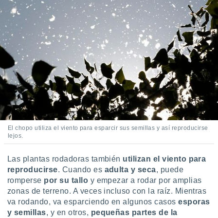
 botón
.
nto,
cios
kies,
ores únicos
as similares
nar,
rocesar
onales como
 este sitio
El chopo utiliza el viento para esparcir sus semillas y así reproducirse
recciones IP
lejos.
ficadores de
 posible
Las plantas rodadoras también
utilizan el viento para
s
reproducirse
. Cuando es
adulta y seca
, puede
 traten tus
nales en
romperse
por su tallo
y empezar a rodar por amplias
 interés
zonas de terreno. A veces incluso con la raíz. Mientras
go a lo que
va rodando, va esparciendo en algunos casos
esporas
nerte. Para
y semillas
, y en otros,
pequeñas partes de la
retirar su