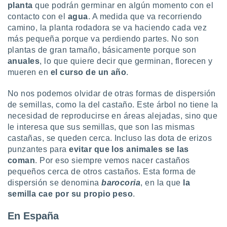
planta
que podrán germinar en algún momento con el
ento u
contacto con el
agua
. A medida que va recorriendo
 de datos
camino, la planta rodadora se va haciendo cada vez
er momento
más pequeña porque va perdiendo partes. No son
ic en
plantas de gran tamaño, básicamente porque son
o en
anuales
, lo que quiere decir que germinan, florecen y
mueren en
el curso de un año
.
 Cookies
en
eb.
No nos podemos olvidar de otras formas de dispersión
y
de semillas, como la del castaño. Este árbol no tiene la
socios
necesidad de reproducirse en áreas alejadas, sino que
el
le interesa que sus semillas, que son las mismas
castañas, se queden cerca. Incluso las dota de erizos
to de
punzantes para
evitar que los animales se las
coman
. Por eso siempre vemos nacer castaños
la
pequeños cerca de otros castaños. Esta forma de
 en un
dispersión se denomina
barocoria
, en la que
la
 y/o acceder
semilla cae por su propio peso
.
 de datos
ara
 anuncios
En España
ar perfiles