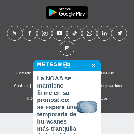
Contacto
Sobre nosotros
FAQ
Términos de uso
La NOAA se
mantiene
Cookies
Política de privacidad
Configuración de privacidad
firme en su
© 2026 Meteored. Todos los derechos reservados
pronóstico:
se espera una
temporada de
huracanes
más tranquila