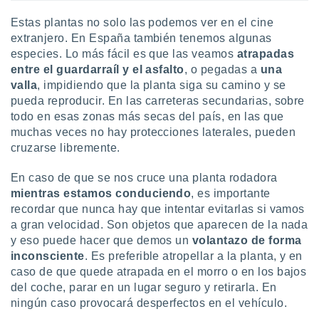
idad
Estas plantas no solo las podemos ver en el cine
a, utilizar
a
extranjero. En España también tenemos algunas
 la
especies. Lo más fácil es que las veamos
atrapadas
entre el guardarraíl y el asfalto
, o pegadas a
una
da, crear un
valla
, impidiendo que la planta siga su camino y se
personalizar
pueda reproducir. En las carreteras secundarias, sobre
o, uso de
todo en esas zonas más secas del país, en las que
a la
e contenido
muchas veces no hay protecciones laterales, pueden
do, medir el
cruzarse libremente.
 de la
medir el
En caso de que se nos cruce una planta rodadora
 del
mientras estamos conduciendo
, es importante
 comprender
recordar que nunca hay que intentar evitarlas si vamos
 través de
a gran velocidad. Son objetos que aparecen de la nada
s o a través
nación de
y eso puede hacer que demos un
volantazo de forma
edentes de
inconsciente
. Es preferible atropellar a la planta, y en
fuentes,
caso de que quede atrapada en el morro o en los bajos
y mejora de
del coche, parar en un lugar seguro y retirarla. En
os, uso de
ningún caso provocará desperfectos en el vehículo.
ados con el