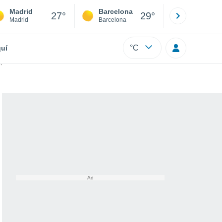
Madrid
Barcelona
Sevilla
27°
29°
Madrid
Barcelona
Sevilla
°C
uí
tes vistos