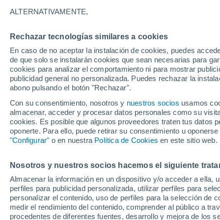
antes vistos
ALTERNATIVAMENTE,
En Marte también pueden formarse nub
Rechazar tecnologías similares a cookies
rover Curiosity de la NASA, lo que nos
En caso de no aceptar la instalación de cookies, puedes acced
de que solo se instalarán cookies que sean necesarias para garan
colores del cielo marciano.
cookies para analizar el comportamiento ni para mostrar publici
publicidad general no personalizada. Puedes rechazar la instala
abono pulsando el botón "Rechazar".
Con su consentimiento, nosotros y
nuestros socios
usamos cooki
almacenar, acceder y procesar datos personales como su visita e
cookies. Es posible que algunos proveedores traten tus datos pe
oponerte. Para ello, puede retirar su consentimiento u oponerse
"Configurar"
o en nuestra
Política de Cookies
en este sitio web.
Nosotros y nuestros socios hacemos el siguiente trata
Almacenar la información en un dispositivo y/o acceder a ella, 
perfiles para publicidad personalizada, utilizar perfiles para sele
personalizar el contenido, uso de perfiles para la selección de c
medir el rendimiento del contenido, comprender al público a tra
procedentes de diferentes fuentes, desarrollo y mejora de los se