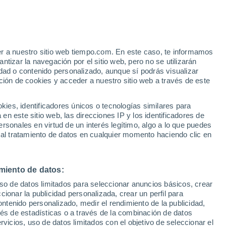
es, y esta vez fueron captadas por el
 permitió admirar el fabuloso juego de
er a nuestro sitio web tiempo.com. En este caso, te informamos
tizar la navegación por el sitio web, pero no se utilizarán
dad o contenido personalizado, aunque sí podrás visualizar
ción de cookies y acceder a nuestro sitio web a través de este
es, identificadores únicos o tecnologías similares para
n este sitio web, las direcciones IP y los identificadores de
rsonales en virtud de un interés legítimo, algo a lo que puedes
 al tratamiento de datos en cualquier momento haciendo clic en
miento de datos:
uso de datos limitados para seleccionar anuncios básicos, crear
ccionar la publicidad personalizada, crear un perfil para
ontenido personalizado, medir el rendimiento de la publicidad,
vés de estadísticas o a través de la combinación de datos
rvicios, uso de datos limitados con el objetivo de seleccionar el