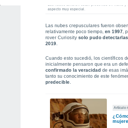
Las nubes también están presentes en Marte y
aspecto muy especial.
Las nubes crepusculares fueron obse
relativamente poco tiempo,
en 1997
, 
rover Curiosity
solo pudo detectarla
2019
.
Cuando esto sucedió, los científicos
inicialmente pensaron que era un defe
confirmado la veracidad
de esas imá
tanto su conocimiento de este fenóm
predecible
.
Artículo
¿Cómo 
mujere