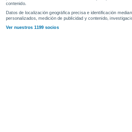
contenido.
Datos de localización geográfica precisa e identificación mediant
personalizados, medición de publicidad y contenido, investigació
Ver nuestros 1199 socios
El rover Curiosity de la NASA consiguió captar unas fant
Margherita Erriu
Meteored Italia
El rover Curiosity
de la NASA lleva 
rojo
para proporcionarnos la máxima i
parecido y tan diferente al nuestro.