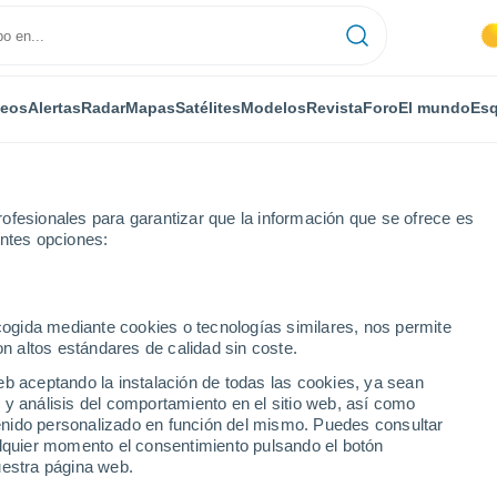
deos
Alertas
Radar
Mapas
Satélites
Modelos
Revista
Foro
El mundo
Esq
ONOMÍA
PLANTAS
OCIO
REVISTA
ofesionales para garantizar que la información que se ofrece es
entes opciones:
ecogida mediante cookies o tecnologías similares, nos permite
on altos estándares de calidad sin coste.
e la NASA fotografía unas extrañas nubes en Marte con colores nunca an
eb aceptando la instalación de todas las cookies, ya sean
 y análisis del comportamiento en el sitio web, así como
ntenido personalizado en función del mismo. Puedes consultar
la NASA fotografía unas
alquier momento el consentimiento pulsando el botón
uestra página web.
te con colores nunca