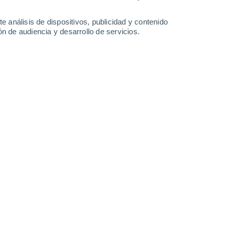
e análisis de dispositivos, publicidad y contenido
n de audiencia y desarrollo de servicios.
ásticas nubes crepusculares.
23/02/2025 07:00
5 min
más de 10 años explorando el planeta
nformación posible sobre este planeta tan