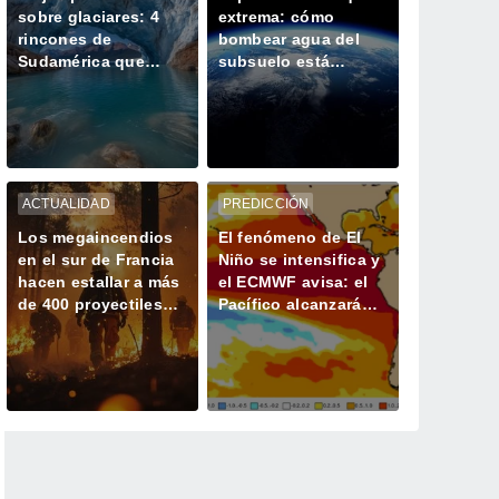
sobre glaciares: 4
extrema: cómo
rincones de
bombear agua del
Sudamérica que
subsuelo está
parecen sacados de
desplazando el eje
un cuento
de rotación terrestre
ACTUALIDAD
PREDICCIÓN
Los megaincendios
El fenómeno de El
en el sur de Francia
Niño se intensifica y
hacen estallar a más
el ECMWF avisa: el
de 400 proyectiles
Pacífico alcanzará
olvidados de la
una anomalía récord
Segunda Guerra
superior a los 3 ºC
Mundial