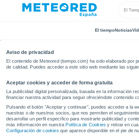
El tiempo
Noticias
Ví
TODAS
ACTUALIDAD
CIENCIA
PREDICCIÓN
ASTR
Aviso de privacidad
El contenido de Meteored (tiempo.com) ha sido elaborado por pr
de calidad. Puedes acceder a este sitio web mediante las sigui
Aceptar cookies y acceder de forma gratuita
La publicidad digital personalizada, basada en la información r
financiar nuestra actividad para seguir ofreciéndote contenido c
Inicio
Noticias
Astronomía
El rover Curiosity d
Pulsando el botón "Aceptar y continuar", puedes acceder a la w
nuestras o de nuestros socios, que nos permiten el seguimiento
desarrollar un perfil específico para mostrarte publicidad y co
El rover Curiosity de 
más información en nuestra
Política de Cookies
y retirar en cu
Configuración de cookies
que aparece disponible en el pie de n
extrañas nubes en Mar