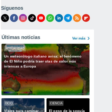
Síguenos
Últimas noticias
Ver más
ACTUALIDAD
Un meteorólogo italiano avisa: el fenómeno
de El Niño podría traer olas de calor más
intensas a Europa
OCIO
CIENCIA
Viajes para caminar
El peso de la sequía