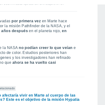
 en determinadas épocas del año adquieren un
rvadas
por primera vez
en Marte hace
por la misión Pathfinder de la NASA, y el
s años después
en el planeta rojo,
en
 de la NASA
no podían creer lo que veían
e
cto de color. Estudios posteriores han
genes y los investigadores han refinado
eno que
ahora se ha vuelto casi
 relacionado
afectaría vivir en Marte al cuerpo de las
s? Este es el objetivo de la misión Hypatia