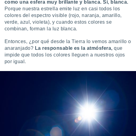
uedes
como una esfera muy brillante y blanca. Sí, blanca.
uestro sitio
Porque nuestra estrella emite luz en casi todos los
.com. En
colores del espectro visible (rojo, naranja, amarillo,
te
verde, azul, violeta), y cuando estos colores se
 de que
combinan, forman la luz blanca.
talarán
e sean
Entonces, ¿por qué desde la Tierra lo vemos amarillo o
para
a
anaranjado?
La responsable es la atmósfera,
que
por el sitio
impide que todos los colores lleguen a nuestros ojos
o se
por igual.
cookies para
nto ni para
licidad o
ado, aunque
sualizar
general no
ada. Puedes
 instalación
y acceder a
io web a
ste abono