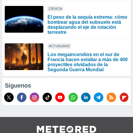
CIENCIA
El peso de la sequía extrema: cómo
bombear agua del subsuelo está
desplazando el eje de rotación
terrestre
ACTUALIDAD
Los megaincendios en el sur de
Francia hacen estallar a más de 400
proyectiles olvidados de la
Segunda Guerra Mundial
Síguenos