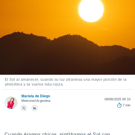
ediante
ecnologías
nos permite
estra
ara seguir
e contenido
stándares
ACEPTAR
sin coste.
Y
CONTINUAR
 botón
continuar",
der a la
CONFIGURACIÓN
ndo la
 de todas
, ya sean
El Sol al amanecer, cuando su luz atraviesa una mayor porción de la
atmósfera y se vuelve más rojiza.
de nuestros
 nos
Mariela de Diego
09/08/2025 09:10
Meteored Argentina
 y análisis
7 min
tamiento en
b, así como
un perfil
para
ublicidad y
Cuando éramos chicos, pintábamos el Sol con