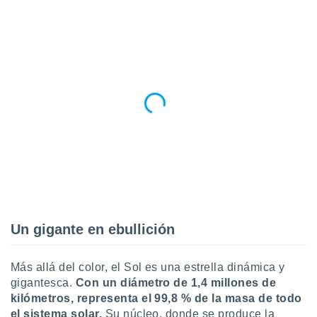
 seleccionar
o.
calización
precisa e
ión mediante
, publicidad
dos,
 publicidad
,
ón de
 desarrollo
s.
tros 1199
ios
Un gigante en ebullición
Más allá del color, el Sol es una estrella dinámica y
gigantesca.
Con un diámetro de 1,4 millones de
kilómetros,
representa el 99,8 % de la masa de todo
el sistema solar.
Su núcleo, donde se produce la