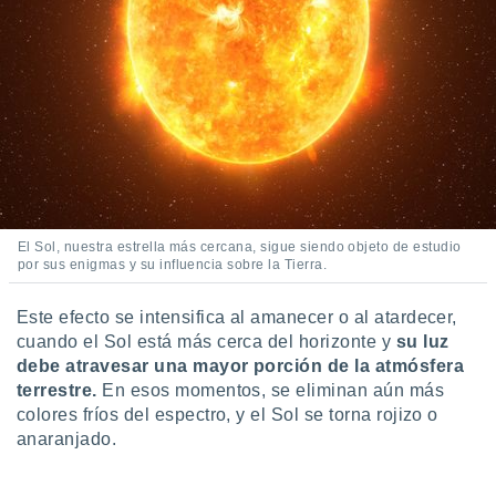
idad
a, utilizar
a
 la
da, crear un
personalizar
o, uso de
a la
e contenido
do, medir el
 de la
El Sol, nuestra estrella más cercana, sigue siendo objeto de estudio
por sus enigmas y su influencia sobre la Tierra.
medir el
 del
 comprender
Este efecto se intensifica al amanecer o al atardecer,
 través de
cuando el Sol está más cerca del horizonte y
su luz
s o a través
debe atravesar una mayor porción de la atmósfera
nación de
terrestre.
En esos momentos, se eliminan aún más
edentes de
fuentes,
colores fríos del espectro, y el Sol se torna rojizo o
y mejora de
anaranjado.
os, uso de
ados con el