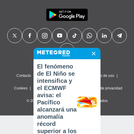
El fenómeno
de El Niño se
Contacto
Sobre nosotros
FAQ
Términos de uso
intensifica y
el ECMWF
Cookies
Política de privacidad
Configuración de privacidad
avisa: el
© 2026 Meteored. Todos los derechos reservados
Pacífico
alcanzará una
anomalía
récord
superior a los