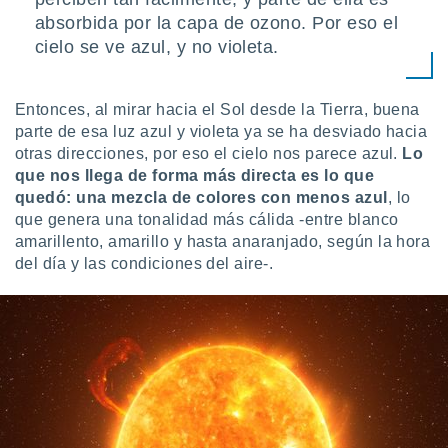
ento u
absorbida por la capa de ozono. Por eso el
cielo se ve azul, y no violeta.
 de datos
er momento
ic en
Entonces, al mirar hacia el Sol desde la Tierra, buena
o en
parte de esa luz azul y violeta ya se ha desviado hacia
 Cookies
en
otras direcciones, por eso el cielo nos parece azul.
Lo
eb.
que nos llega de forma más directa es lo que
quedó: una mezcla de colores con menos azul
, lo
y
que genera una tonalidad más cálida -entre blanco
socios
amarillento, amarillo y hasta anaranjado, según la hora
el
del día y las condiciones del aire-.
to de
la
 en un
 y/o acceder
 de datos
ara
 anuncios
ar perfiles