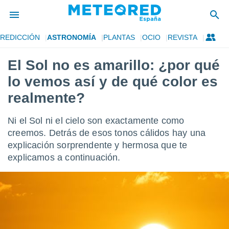
REDICCIÓN
ASTRONOMÍA
PLANTAS
OCIO
REVISTA
privacidad
El Sol no es amarillo: ¿por qué
o de
tiempo.com)
lo vemos así y de qué color es
borado por
es para
realmente?
ue la
 que se
Ni el Sol ni el cielo son exactamente como
e calidad.
eder a este
creemos. Detrás de esos tonos cálidos hay una
ediante las
explicación sorprendente y hermosa que te
opciones:
explicamos a continuación.
ookies y
e forma
d digital
ada, basada
mación