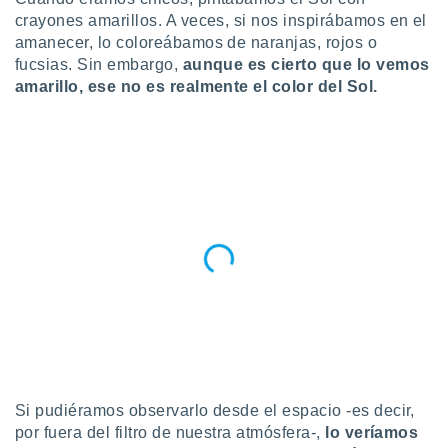
crayones amarillos. A veces, si nos inspirábamos en el
do en
amanecer, lo coloreábamos de naranjas, rojos o
 mismo.
sultar más
fucsias. Sin embargo,
aunque es cierto que lo vemos
 en nuestra
amarillo, ese no es realmente el color del Sol.
 Cookies
y
ualquier
ento
 botón
ación de
kies
 disponible
e nuestra
.
IVAMENTE,
as
 a cookies
Si pudiéramos observarlo desde el espacio -es decir,
 no aceptar
por fuera del filtro de nuestra atmósfera-,
lo veríamos
ón de